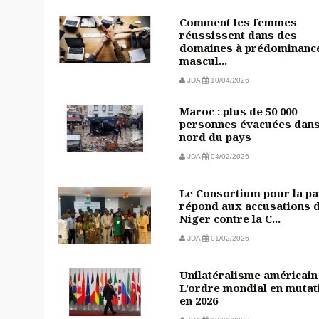
Comment les femmes
réussissent dans des
domaines à prédominanc
mascul...
JDA
10/04/2026
Maroc : plus de 50 000
personnes évacuées dans
nord du pays
JDA
04/02/2026
Le Consortium pour la pa
répond aux accusations 
Niger contre la C...
JDA
01/02/2026
Unilatéralisme américain 
L’ordre mondial en mutat
en 2026