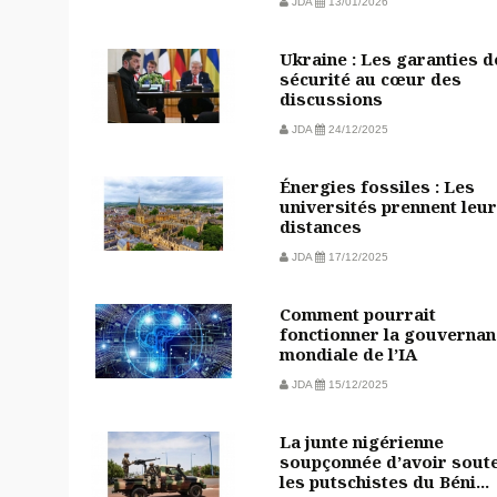
JDA
13/01/2026
Ukraine : Les garanties d
sécurité au cœur des
discussions
JDA
24/12/2025
Énergies fossiles : Les
universités prennent leu
distances
JDA
17/12/2025
Comment pourrait
fonctionner la gouvernan
mondiale de l’IA
JDA
15/12/2025
La junte nigérienne
soupçonnée d’avoir sout
les putschistes du Béni...