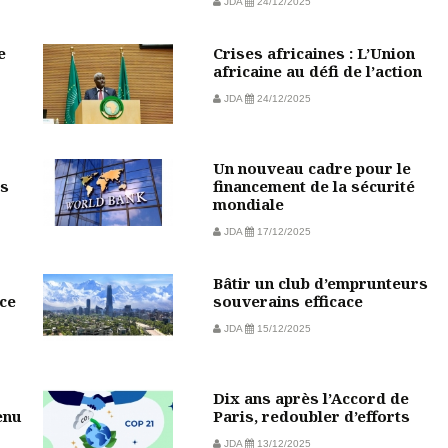
JDA
24/12/2025
e
Crises africaines : L’Union
africaine au défi de l’action
JDA
24/12/2025
Un nouveau cadre pour le
rs
financement de la sécurité
mondiale
JDA
17/12/2025
Bâtir un club d’emprunteurs
ce
souverains efficace
JDA
15/12/2025
Dix ans après l’Accord de
enu
Paris, redoubler d’efforts
JDA
13/12/2025