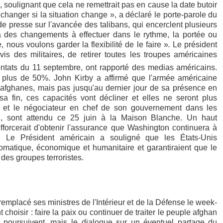
, soulignant que cela ne remettrait pas en cause la date butoir
 changer si la situation change », a déclaré le porte-parole du
e presse sur l'avancée des talibans, qui encerclent plusieurs
 a des changements à effectuer dans le rythme, la portée ou
 nous voulons garder la flexibilité de le faire »
.
Le
président
vis des militaires, de retirer toutes les troupes américaines
entats du 11 septembre, ont rapporté des medias américains.
 à plus de 50%. John Kirby a affirmé que l'armée américaine
s afghanes, mais pas jusqu'au dernier jour de sa présence en
sa fin, ces capacités vont décliner et elles ne seront plus
i et le négociateur en chef de son gouvernement dans les
ah, sont attendu ce 25 juin à la Maison Blanche. Un haut
forcerait d'obtenir l'assurance que Washington continuera à
. Le Président américain a souligné que les États-Unis
lomatique, économique et humanitaire et garantiraient que le
es groupes terroristes.
remplacé ses ministres de l'Intérieur et de la Défense le week-
 choisir : faire la paix ou continuer de traiter le peuple afghan
 poursuivent, mais le dialogue sur un éventuel partage du