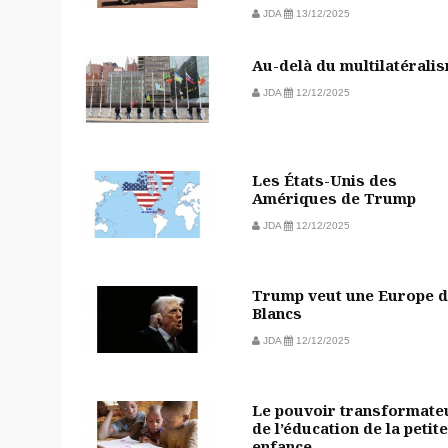
JDA
13/12/2025
Au-delà du multilatérali
JDA
12/12/2025
Les États-Unis des
Amériques de Trump
JDA
12/12/2025
Trump veut une Europe 
Blancs
JDA
12/12/2025
Le pouvoir transformate
de l’éducation de la petite
enfance