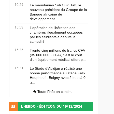
10:29
Le mauritanien Sidi Ould Tah, le
nouveau président du Groupe de la
Banque africaine de
développement...
15:58
L’opération de libération des
chambres illégalement occupées
par les étudiants a débuté le
samedi 5 ...
15:36
Trente-cinq millions de francs CFA
(35 000 000 FCFA), c'est le coût
d'un équipement médical offert p...
15:31
Le Stade d’Abidjan a réalisé une
bonne performance au stade Félix
Houphouët-Boigny avec 2 buts à 0
g...
Toute l'info en continu
L’HEBDO - ÉDITION DU 19/12/2024