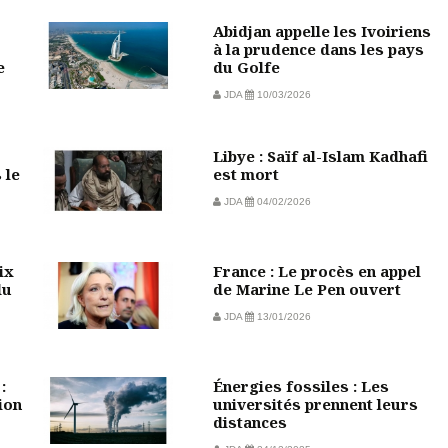
Abidjan appelle les Ivoiriens
à la prudence dans les pays
e
du Golfe
JDA
10/03/2026
Libye : Saïf al-Islam Kadhafi
 le
est mort
JDA
04/02/2026
ix
France : Le procès en appel
du
de Marine Le Pen ouvert
JDA
13/01/2026
:
Énergies fossiles : Les
ion
universités prennent leurs
distances