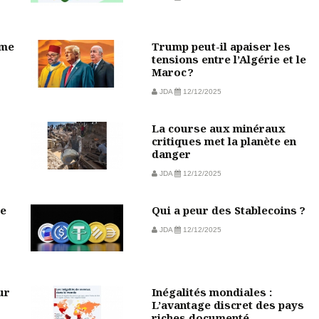
sme
Trump peut-il apaiser les
tensions entre l’Algérie et le
Maroc ?
JDA
12/12/2025
La course aux minéraux
critiques met la planète en
danger
JDA
12/12/2025
de
Qui a peur des Stablecoins ?
JDA
12/12/2025
ur
Inégalités mondiales :
L’avantage discret des pays
riches documenté