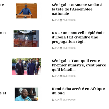
vue
Sénégal : Ousmane Sonko à
la tête de l’Assemblée
nationale
JDA
26/05/2026
mmet
RDC : une nouvelle épidémie
d’Ebola fait craindre une
propagation régi...
JDA
16/05/2026
Sénégal: « Tant qu'il reste
Premier ministre, c'est parce
qu'il bénéfi...
JDA
04/05/2026
Kemi Seba arrêté en Afrique
é et
du Sud
JDA
16/04/2026