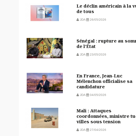
Le déclin américain à la 
de tous
JDA
26/05/2026
Sénégal : rupture au so
de l’État
JDA
23/05/2026
En France, Jean-Luc
Mélenchon officialise sa
candidature
JDA
04/05/2026
Mali : Attaques
coordonnées, ministre tu
villes sous tension
JDA
27/04/2026