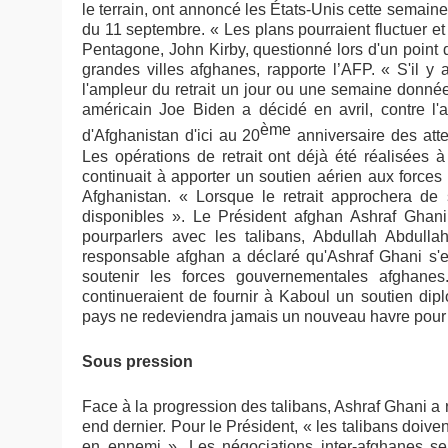
le terrain, ont annoncé les États-Unis cette semaine
du 11 septembre. « Les plans pourraient fluctuer et
Pentagone, John Kirby, questionné lors d'un point d
grandes villes afghanes, rapporte l’AFP. « S'il y
l'ampleur du retrait un jour ou une semaine donnée,
américain
Joe Biden a décidé en avril, contre l'a
ème
d'Afghanistan d'ici au 20
anniversaire des att
Les opérations de retrait ont déjà été réalisées
continuait à apporter un soutien aérien aux force
Afghanistan. « Lorsque le retrait approchera de 
disponibles ». Le Président afghan Ashraf Ghan
pourparlers avec les talibans, Abdullah Abdull
responsable afghan a déclaré qu'Ashraf Ghani s'ef
soutenir les forces gouvernementales afghanes
continueraient de fournir à Kaboul un soutien dip
pays ne redeviendra jamais un nouveau havre pour d
Sous pression
Face à la progression des talibans, Ashraf Ghani a 
end dernier. Pour le Président, « les talibans doivent
en ennemi ». Les négociations inter-afghanes se