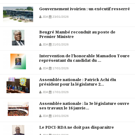
Gouvernement ivoirien : un exécutif resserré
JDA
23/01/2026
Beugré Mambé reconduit au poste de
Premier Ministre
JDA
21/01/2026
Intervention de l'honorable Mamadou Toure
représentant du candidat du ...
JDA
17/01/2026
Assemblée nationale : Patrick Achi élu
président pour la législature 2...
JDA
17/01/2026
Assemblée nationale : la 3e législature ouvre
ses travaux le 16 janvie...
JDA
13/01/2026
Le PDCI-RDA ne doit pas disparaitre