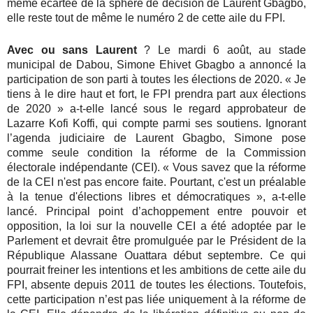
même écartée de la sphère de décision de Laurent Gbagbo,
elle reste tout de même le numéro 2 de cette aile du FPI.
Avec ou sans Laurent
? Le mardi 6 août, au stade
municipal de Dabou, Simone Ehivet Gbagbo a annoncé la
participation de son parti à toutes les élections de 2020. « Je
tiens à le dire haut et fort, le FPI prendra part aux élections
de 2020 » a-t-elle lancé sous le regard approbateur de
Lazarre Kofi Koffi, qui compte parmi ses soutiens. Ignorant
l’agenda judiciaire de Laurent Gbagbo, Simone pose
comme seule condition la réforme de la Commission
électorale indépendante (CEI). « Vous savez que la réforme
de la CEI n'est pas encore faite. Pourtant, c'est un préalable
à la tenue d'élections libres et démocratiques », a-t-elle
lancé. Principal point d’achoppement entre pouvoir et
opposition, la loi sur la nouvelle CEI a été adoptée par le
Parlement et devrait être promulguée par le Président de la
République Alassane Ouattara début septembre. Ce qui
pourrait freiner les intentions et les ambitions de cette aile du
FPI, absente depuis 2011 de toutes les élections. Toutefois,
cette participation n’est pas liée uniquement à la réforme de