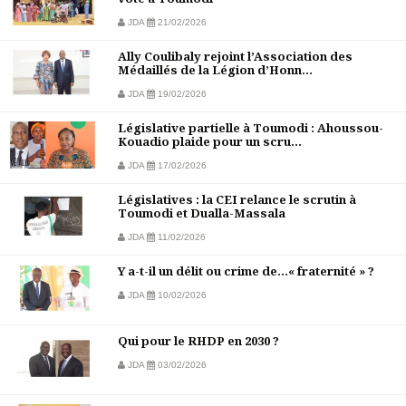
JDA
21/02/2026
Ally Coulibaly rejoint l’Association des
Médaillés de la Légion d’Honn...
JDA
19/02/2026
Législative partielle à Toumodi : Ahoussou-
Kouadio plaide pour un scru...
JDA
17/02/2026
Législatives : la CEI relance le scrutin à
Toumodi et Dualla-Massala
JDA
11/02/2026
Y a-t-il un délit ou crime de…« fraternité » ?
JDA
10/02/2026
Qui pour le RHDP en 2030 ?
JDA
03/02/2026