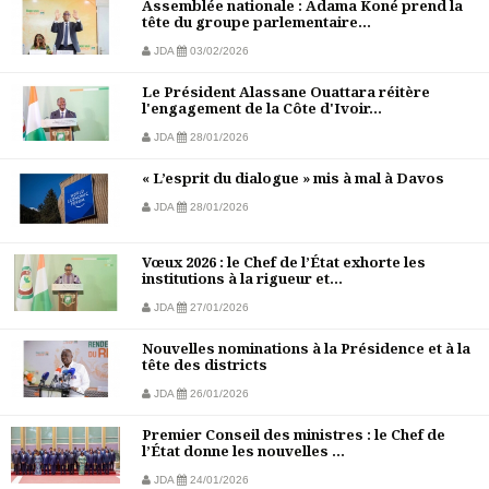
Assemblée nationale : Adama Koné prend la
tête du groupe parlementaire...
JDA
03/02/2026
Le Président Alassane Ouattara réitère
l'engagement de la Côte d'Ivoir...
JDA
28/01/2026
« L’esprit du dialogue » mis à mal à Davos
JDA
28/01/2026
Vœux 2026 : le Chef de l’État exhorte les
institutions à la rigueur et...
JDA
27/01/2026
Nouvelles nominations à la Présidence et à la
tête des districts
JDA
26/01/2026
Premier Conseil des ministres : le Chef de
l’État donne les nouvelles ...
JDA
24/01/2026