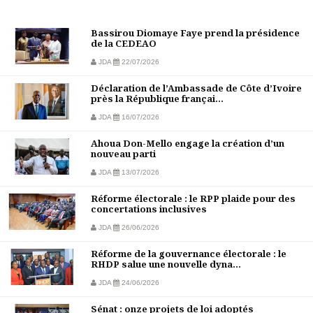
Bassirou Diomaye Faye prend la présidence
de la CEDEAO
JDA
22/07/2026
Déclaration de l’Ambassade de Côte d’Ivoire
près la République françai...
JDA
16/07/2026
Ahoua Don-Mello engage la création d’un
nouveau parti
JDA
13/07/2026
Réforme électorale : le RPP plaide pour des
concertations inclusives
JDA
26/06/2026
Réforme de la gouvernance électorale : le
RHDP salue une nouvelle dyna...
JDA
24/06/2026
Sénat : onze projets de loi adoptés