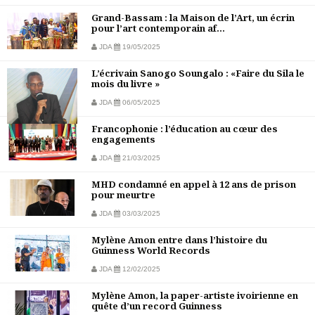
Grand-Bassam : la Maison de l’Art, un écrin
pour l’art contemporain af...
JDA
19/05/2025
L’écrivain Sanogo Soungalo : «Faire du Sila le
mois du livre »
JDA
06/05/2025
Francophonie : l’éducation au cœur des
engagements
JDA
21/03/2025
MHD condamné en appel à 12 ans de prison
pour meurtre
JDA
03/03/2025
Mylène Amon entre dans l’histoire du
Guinness World Records
JDA
12/02/2025
Mylène Amon, la paper-artiste ivoirienne en
quête d’un record Guinness