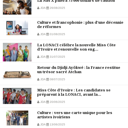
Lil Nas X paiera 75 000 dollars de caution
JDA
26/08/2025
Culture et francophonie : plus d’une décennie
de réformes
JDA
01/08/2025
La LONACI célèbre la nouvelle Miss Côte
d’Ivoire et renouvelle son eng...
JDA
31/07/2025
Retour du Djidji Ayôkwé : la France restitue
un trésor sacré Atchan
JDA
08/07/2025
Miss Côte d’Ivoire : Les candidates se
préparent à la LONACI, avant la...
JDA
20/06/2025
Culture : vers une carte unique pour les
artistes ivoiriens
JDA
13/06/2025