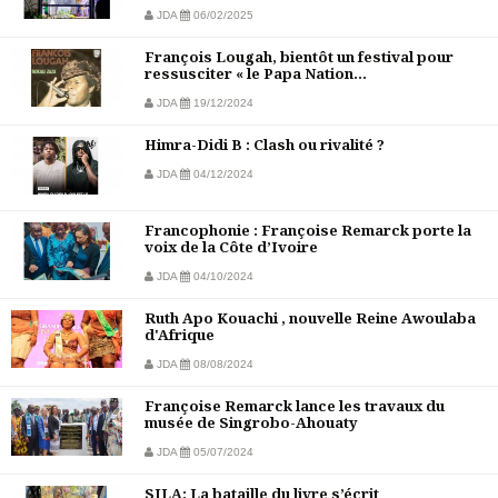
JDA
06/02/2025
François Lougah, bientôt un festival pour
ressusciter « le Papa Nation...
JDA
19/12/2024
Himra-Didi B : Clash ou rivalité ?
JDA
04/12/2024
Francophonie : Françoise Remarck porte la
voix de la Côte d’Ivoire
JDA
04/10/2024
Ruth Apo Kouachi , nouvelle Reine Awoulaba
d'Afrique
JDA
08/08/2024
Françoise Remarck lance les travaux du
musée de Singrobo-Ahouaty
JDA
05/07/2024
SILA: La bataille du livre s’écrit