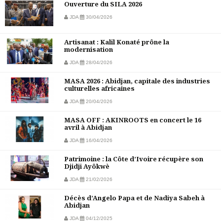
Ouverture du SILA 2026
JDA
30/04/2026
Artisanat : Kalil Konaté prône la
modernisation
JDA
28/04/2026
MASA 2026 : Abidjan, capitale des industries
culturelles africaines
JDA
20/04/2026
MASA OFF : AKINROOTS en concert le 16
avril à Abidjan
JDA
16/04/2026
Patrimoine : la Côte d’Ivoire récupère son
Djidji Ayôkwè
JDA
21/02/2026
Décès d’Angelo Papa et de Nadiya Sabeh à
Abidjan
JDA
04/12/2025