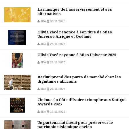
La musique de l’asservissement et ses
alternatives
JDA
30/11/2025
Olivia Yacé renonce à son titre de Miss
Universe Afrique et Océanie
JDA
25/11/2025
Olivia Yacé rayonne à Miss Universe 2025
JDA
21/11/2025
Berluti prend des parts de marché chez les
dignitaires africains
JDA
21/11/2025
Cinéma : la Côte d’Ivoire triomphe aux Sotigui
Awards 2025
JDA
17/11/2025
Un partenariat inédit pour préserver le
patrimoine islamique ancien