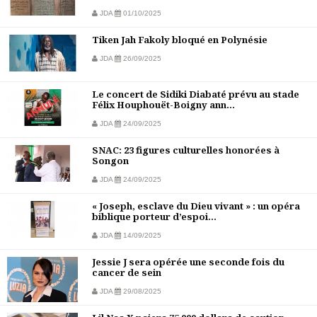
JDA
01/10/2025
Tiken Jah Fakoly bloqué en Polynésie
JDA
26/09/2025
Le concert de Sidiki Diabaté prévu au stade
Félix Houphouët-Boigny ann...
JDA
24/09/2025
SNAC: 23 figures culturelles honorées à
Songon
JDA
24/09/2025
« Joseph, esclave du Dieu vivant » : un opéra
biblique porteur d’espoi...
JDA
14/09/2025
Jessie J sera opérée une seconde fois du
cancer de sein
JDA
29/08/2025