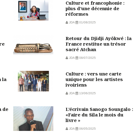
Culture et francophonie :
plus d’une décennie de
réformes
JDA
01/08/2025
Retour du Djidji Ayôkwé : la
re
France restitue un trésor
sacré Atchan
JDA
08/07/2025
Culture : vers une carte
 la
unique pour les artistes
ivoiriens
JDA
13/06/2025
n de
L’écrivain Sanogo Soungalo :
«Faire du Sila le mois du
livre »
JDA
06/05/2025