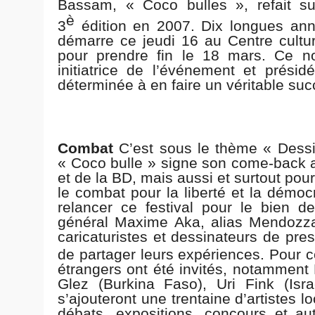
Bassam, « Coco bulles », refait s
è
3
édition en 2007. Dix longues an
démarre ce jeudi 16 au Centre cult
pour prendre fin le 18 mars. Ce no
initiatrice de l’événement et présid
déterminée à en faire un véritable suc
Combat
C’est sous le thème « Dess
« Coco bulle » signe son come-back a
et de la BD, mais aussi et surtout pou
le combat pour la liberté et la démocr
relancer ce festival pour le bien d
général Maxime Aka, alias Mendozza.
caricaturistes et dessinateurs de pres
de partager leurs expériences. Pour c
étrangers ont été invités, notamment 
Glez (Burkina Faso), Uri Fink (Isra
s’ajouteront une trentaine d’artistes 
débats, expositions, concours et a