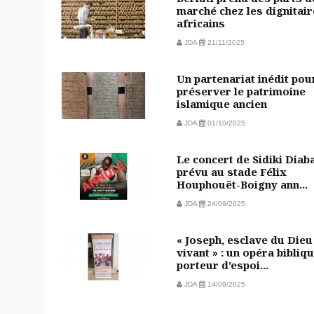
marché chez les dignitai
africains
JDA
21/11/2025
Un partenariat inédit pou
préserver le patrimoine
islamique ancien
JDA
01/10/2025
Le concert de Sidiki Diab
prévu au stade Félix
Houphouët-Boigny ann...
JDA
24/09/2025
« Joseph, esclave du Dieu
vivant » : un opéra bibliq
porteur d’espoi...
JDA
14/09/2025