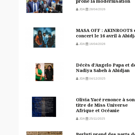
prône la modernisation
JDA
28/04/2026
MASA OFF : AKINROOTS 
concert le 16 avril à Abid
JDA
16/04/2026
Décès d’Angelo Papa et d
Nadiya Sabeh à Abidjan
JDA
04/12/2025
Olivia Yacé renonce à son
titre de Miss Universe
Afrique et Océanie
JDA
25/11/2025
Berluti prend des parts d