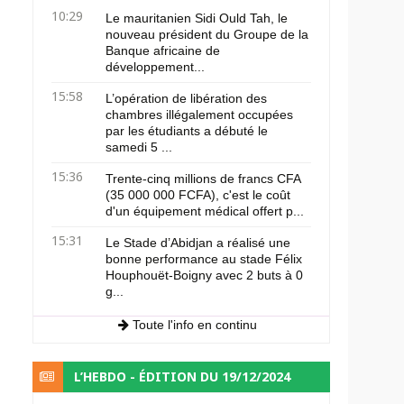
10:29
Le mauritanien Sidi Ould Tah, le
nouveau président du Groupe de la
Banque africaine de
développement...
15:58
L’opération de libération des
chambres illégalement occupées
par les étudiants a débuté le
samedi 5 ...
15:36
Trente-cinq millions de francs CFA
(35 000 000 FCFA), c'est le coût
d'un équipement médical offert p...
15:31
Le Stade d’Abidjan a réalisé une
bonne performance au stade Félix
Houphouët-Boigny avec 2 buts à 0
g...
Toute l'info en continu
L’HEBDO - ÉDITION DU 19/12/2024