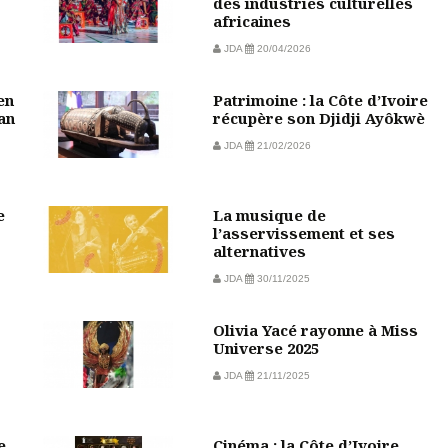
des industries culturelles
africaines
JDA
20/04/2026
en
Patrimoine : la Côte d’Ivoire
jan
récupère son Djidji Ayôkwè
JDA
21/02/2026
e
La musique de
l’asservissement et ses
alternatives
JDA
30/11/2025
Olivia Yacé rayonne à Miss
Universe 2025
JDA
21/11/2025
e
Cinéma : la Côte d’Ivoire