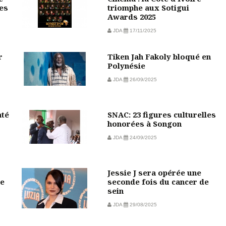
res
triomphe aux Sotigui
Awards 2025
JDA
17/11/2025
r
Tiken Jah Fakoly bloqué en
Polynésie
JDA
26/09/2025
até
SNAC: 23 figures culturelles
honorées à Songon
JDA
24/09/2025
Jessie J sera opérée une
ue
seconde fois du cancer de
sein
JDA
29/08/2025