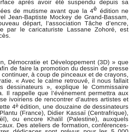
urface après avoir été suspendu depuis sa
è
nées de mutisme avant que la 4
édition ne
urel Jean-Baptiste Mockey de Grand-Bassam,
uveau départ, l’association Tâche d’encre,
ée par le caricaturiste Lassane Zohoré, est
cès.
in, Démocratie et Développement (3D) » que
fin de faire la promotion du dessin de presse
r continuer, à coup de pinceaux et de crayons,
atie. « Avec le calme retrouvé, il nous fallait
es dessinateurs », explique le Commissaire
 Il rappelle que l’événement permettra aux
se ivoiriens de rencontrer d’autres artistes et
è
ette 4
édition, une douzaine de dessinateurs
Plantu (France), Didier Kassaï (Centrafrique),
ël), ou encore Khalil (Palestine), auxquels
locaux. Des ateliers de formation, conférences-
utres dédicaces sont prévus pour les 5 000