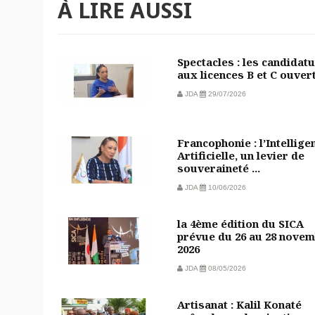
À LIRE AUSSI
Spectacles : les candidat
aux licences B et C ouver
JDA
29/07/2026
Francophonie : l’Intellige
Artificielle, un levier de
souveraineté ...
JDA
10/06/2026
la 4ème édition du SICA
prévue du 26 au 28 nove
2026
JDA
08/05/2026
Artisanat : Kalil Konaté