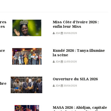
ures
Miss Côte d’Ivoire 2026 :
tes
enfin leur Miss
JDA
30/06/2026
nce
Kundé 2026 : Tanya illumine
la scène
JDA
11/05/2026
Ouverture du SILA 2026
mbre
JDA
30/04/2026
MASA 2026 : Abidjan, capitale