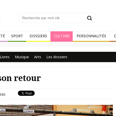
ÉTÉ
SPORT
DOSSIERS
CULTURE
PERSONNALITÉS
Livres
Musique
Arts
Les dossiers
son retour
946