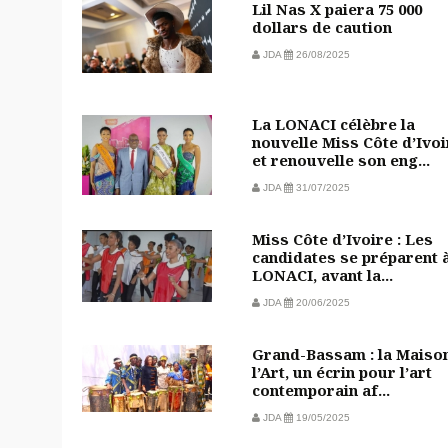
Lil Nas X paiera 75 000
dollars de caution
JDA
26/08/2025
La LONACI célèbre la
nouvelle Miss Côte d’Ivoi
et renouvelle son eng...
JDA
31/07/2025
Miss Côte d’Ivoire : Les
candidates se préparent à
LONACI, avant la...
JDA
20/06/2025
Grand-Bassam : la Maiso
l’Art, un écrin pour l’art
contemporain af...
JDA
19/05/2025