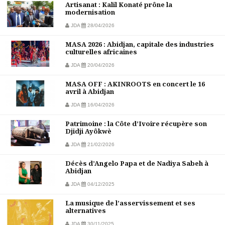
Artisanat : Kalil Konaté prône la
modernisation
JDA
28/04/2026
MASA 2026 : Abidjan, capitale des industries
culturelles africaines
JDA
20/04/2026
MASA OFF : AKINROOTS en concert le 16
avril à Abidjan
JDA
16/04/2026
Patrimoine : la Côte d’Ivoire récupère son
Djidji Ayôkwè
JDA
21/02/2026
Décès d’Angelo Papa et de Nadiya Sabeh à
Abidjan
JDA
04/12/2025
La musique de l’asservissement et ses
alternatives
JDA
30/11/2025