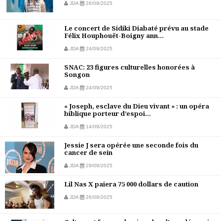
JDA
26/09/2025
Le concert de Sidiki Diabaté prévu au stade
Félix Houphouët-Boigny ann...
JDA
24/09/2025
SNAC: 23 figures culturelles honorées à
Songon
JDA
24/09/2025
« Joseph, esclave du Dieu vivant » : un opéra
biblique porteur d’espoi...
JDA
14/09/2025
Jessie J sera opérée une seconde fois du
cancer de sein
JDA
29/08/2025
Lil Nas X paiera 75 000 dollars de caution
JDA
26/08/2025