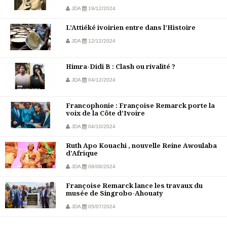
JDA
19/12/2024
L’Attiéké ivoirien entre dans l’Histoire
JDA
12/12/2024
Himra-Didi B : Clash ou rivalité ?
JDA
04/12/2024
Francophonie : Françoise Remarck porte la
voix de la Côte d’Ivoire
JDA
04/10/2024
Ruth Apo Kouachi , nouvelle Reine Awoulaba
d'Afrique
JDA
08/08/2024
Françoise Remarck lance les travaux du
musée de Singrobo-Ahouaty
JDA
05/07/2024