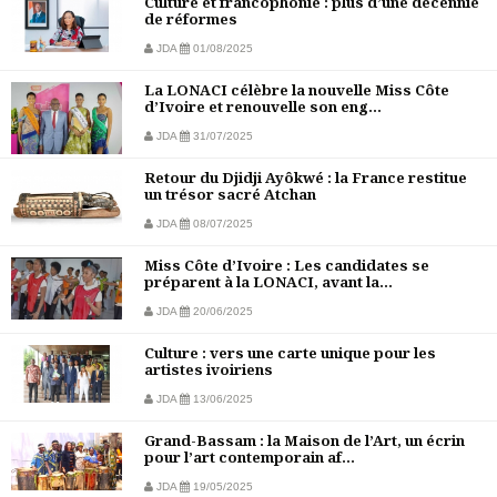
Culture et francophonie : plus d’une décennie
de réformes
JDA
01/08/2025
La LONACI célèbre la nouvelle Miss Côte
d’Ivoire et renouvelle son eng...
JDA
31/07/2025
Retour du Djidji Ayôkwé : la France restitue
un trésor sacré Atchan
JDA
08/07/2025
Miss Côte d’Ivoire : Les candidates se
préparent à la LONACI, avant la...
JDA
20/06/2025
Culture : vers une carte unique pour les
artistes ivoiriens
JDA
13/06/2025
Grand-Bassam : la Maison de l’Art, un écrin
pour l’art contemporain af...
JDA
19/05/2025