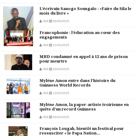
L’écrivain Sanogo Soungalo : «Faire du Sila le
mois du livre »
JDA
06/05/2025
Francophonie : l’éducation au cœur des
engagements
JDA
21/03/2025
MHD condamné en appel à 12 ans de prison
pour meurtre
JDA
03/03/2025
Mylène Amon entre dans l’histoire du
Guinness World Records
JDA
12/02/2025
Mylène Amon, la paper-artiste ivoirienne en
quête d’un record Guinness
JDA
06/02/2025
François Lougah, bientôt un festival pour
ressusciter « le Papa Nation...