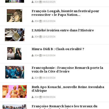
JDA
06/02/2025
François Lougah, bientôt un festival pour
ressusciter « le Papa Nation...
JDA
19/12/2024
L’Attiéké ivoirien entre dans l’Histoire
JDA
12/12/2024
Himra-Didi B : Clash ou rivalité ?
JDA
04/12/2024
Francophonie : Françoise Remarck porte la
voix de la Côte d’Ivoire
JDA
04/10/2024
Ruth Apo Kouachi , nouvelle Reine Awoulaba
d'Afrique
JDA
08/08/2024
Françoise Remarck lance les travaux du