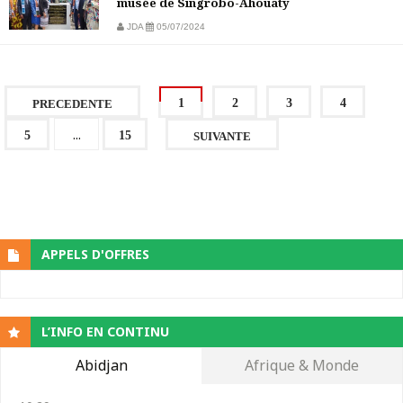
musée de Singrobo-Ahouaty
JDA
05/07/2024
1
2
3
4
PRECEDENTE
...
5
15
SUIVANTE
APPELS D'OFFRES
L’INFO EN CONTINU
Abidjan
Afrique & Monde