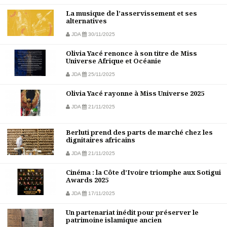
La musique de l’asservissement et ses
alternatives
JDA
30/11/2025
Olivia Yacé renonce à son titre de Miss
Universe Afrique et Océanie
JDA
25/11/2025
Olivia Yacé rayonne à Miss Universe 2025
JDA
21/11/2025
Berluti prend des parts de marché chez les
dignitaires africains
JDA
21/11/2025
Cinéma : la Côte d’Ivoire triomphe aux Sotigui
Awards 2025
JDA
17/11/2025
Un partenariat inédit pour préserver le
patrimoine islamique ancien