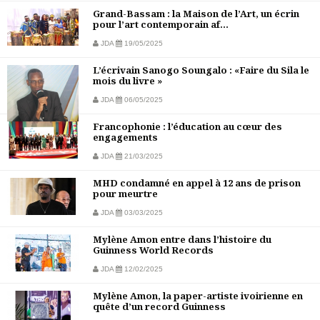
Grand-Bassam : la Maison de l’Art, un écrin
pour l’art contemporain af...
JDA
19/05/2025
L’écrivain Sanogo Soungalo : «Faire du Sila le
mois du livre »
JDA
06/05/2025
Francophonie : l’éducation au cœur des
engagements
JDA
21/03/2025
MHD condamné en appel à 12 ans de prison
pour meurtre
JDA
03/03/2025
Mylène Amon entre dans l’histoire du
Guinness World Records
JDA
12/02/2025
Mylène Amon, la paper-artiste ivoirienne en
quête d’un record Guinness