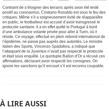
Contraint de s’éloigner des terrains après avoir été testé
positif au
c
oronavirus, Cristiano Ronaldo est sous le feu des
critiques. Même s’il a soigneusement évité de réapparaître
en public, le footballeur est accusé d’avoir transgressé le
protocole sanitaire.
Il
a
en effet
quitté le Portugal à bord
d’une ambulance volante privée
pour
aller
à Turin, où
il
réside
.
Ce voyage
, effectué en plein rebond international de
l’épidémie, ne passe pas auprès des autorités. Le ministre
italien des Sports, Vincenzo Spadafora, a indiqué que
l’attaquant de la Juventus n’avait pas respecté le protocole
et
était
sous enquête. Le quintuple Ballon d’Or a récusé
c
es
affirmations, déclarant avoir respecté le
s consignes
. On
ignore
l
es sanctions qu’il encourt s’il est reconnu coupable
.
À LIRE AUSSI