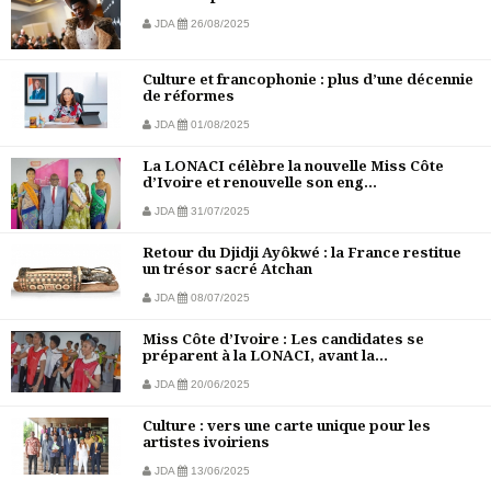
JDA
26/08/2025
Culture et francophonie : plus d’une décennie
de réformes
JDA
01/08/2025
La LONACI célèbre la nouvelle Miss Côte
d’Ivoire et renouvelle son eng...
JDA
31/07/2025
Retour du Djidji Ayôkwé : la France restitue
un trésor sacré Atchan
JDA
08/07/2025
Miss Côte d’Ivoire : Les candidates se
préparent à la LONACI, avant la...
JDA
20/06/2025
Culture : vers une carte unique pour les
artistes ivoiriens
JDA
13/06/2025