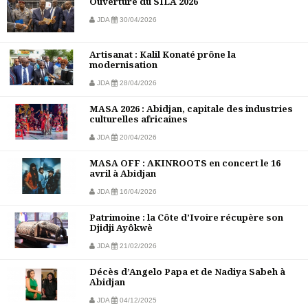
Ouverture du SILA 2026
JDA
30/04/2026
Artisanat : Kalil Konaté prône la
modernisation
JDA
28/04/2026
MASA 2026 : Abidjan, capitale des industries
culturelles africaines
JDA
20/04/2026
MASA OFF : AKINROOTS en concert le 16
avril à Abidjan
JDA
16/04/2026
Patrimoine : la Côte d’Ivoire récupère son
Djidji Ayôkwè
JDA
21/02/2026
Décès d’Angelo Papa et de Nadiya Sabeh à
Abidjan
JDA
04/12/2025