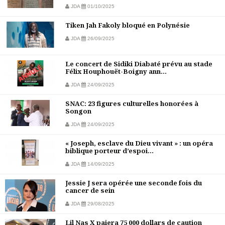
JDA
01/10/2025
Tiken Jah Fakoly bloqué en Polynésie
JDA
26/09/2025
Le concert de Sidiki Diabaté prévu au stade
Félix Houphouët-Boigny ann...
JDA
24/09/2025
SNAC: 23 figures culturelles honorées à
Songon
JDA
24/09/2025
« Joseph, esclave du Dieu vivant » : un opéra
biblique porteur d’espoi...
JDA
14/09/2025
Jessie J sera opérée une seconde fois du
cancer de sein
JDA
29/08/2025
Lil Nas X paiera 75 000 dollars de caution