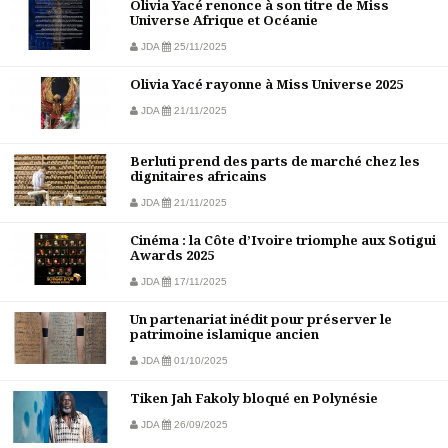
Olivia Yacé renonce à son titre de Miss
Universe Afrique et Océanie
JDA
25/11/2025
Olivia Yacé rayonne à Miss Universe 2025
JDA
21/11/2025
Berluti prend des parts de marché chez les
dignitaires africains
JDA
21/11/2025
Cinéma : la Côte d’Ivoire triomphe aux Sotigui
Awards 2025
JDA
17/11/2025
Un partenariat inédit pour préserver le
patrimoine islamique ancien
JDA
01/10/2025
Tiken Jah Fakoly bloqué en Polynésie
JDA
26/09/2025