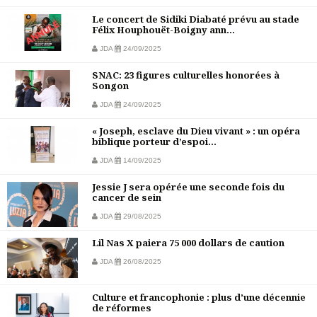
Le concert de Sidiki Diabaté prévu au stade
Félix Houphouët-Boigny ann...
JDA
24/09/2025
SNAC: 23 figures culturelles honorées à
Songon
JDA
24/09/2025
« Joseph, esclave du Dieu vivant » : un opéra
biblique porteur d’espoi...
JDA
14/09/2025
Jessie J sera opérée une seconde fois du
cancer de sein
JDA
29/08/2025
Lil Nas X paiera 75 000 dollars de caution
JDA
26/08/2025
Culture et francophonie : plus d’une décennie
de réformes