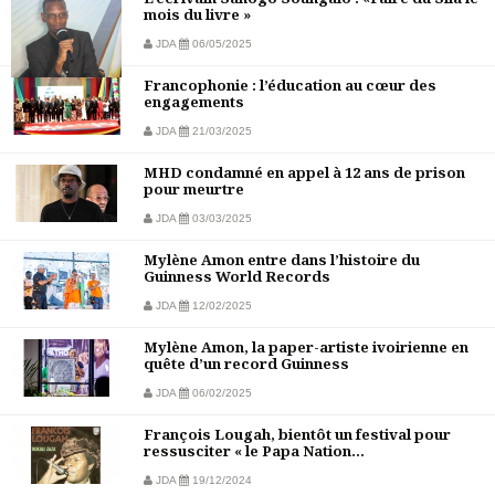
mois du livre »
JDA
06/05/2025
Francophonie : l’éducation au cœur des
engagements
JDA
21/03/2025
MHD condamné en appel à 12 ans de prison
pour meurtre
JDA
03/03/2025
Mylène Amon entre dans l’histoire du
Guinness World Records
JDA
12/02/2025
Mylène Amon, la paper-artiste ivoirienne en
quête d’un record Guinness
JDA
06/02/2025
François Lougah, bientôt un festival pour
ressusciter « le Papa Nation...
JDA
19/12/2024