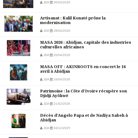
JDA
30/04/2026
Artisanat : Kalil Konaté prône la
modernisation
JDA
28/04/2026
MASA 2026 : Abidjan, capitale des industries
culturelles africaines
JDA
20/04/2026
MASA OFF : AKINROOTS en concert le 16
avril à Abidjan
JDA
16/04/2026
Patrimoine : la Côte d’Ivoire récupère son
Djidji Ayôkwè
JDA
21/02/2026
Décès d’Angelo Papa et de Nadiya Sabeh à
Abidjan
JDA
04/12/2025