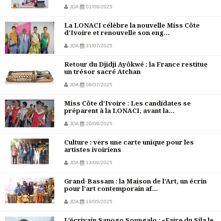
JDA
01/08/2025
La LONACI célèbre la nouvelle Miss Côte
d’Ivoire et renouvelle son eng...
JDA
31/07/2025
Retour du Djidji Ayôkwé : la France restitue
un trésor sacré Atchan
JDA
08/07/2025
Miss Côte d’Ivoire : Les candidates se
préparent à la LONACI, avant la...
JDA
20/06/2025
Culture : vers une carte unique pour les
artistes ivoiriens
JDA
13/06/2025
Grand-Bassam : la Maison de l’Art, un écrin
pour l’art contemporain af...
JDA
19/05/2025
L’écrivain Sanogo Soungalo : «Faire du Sila le