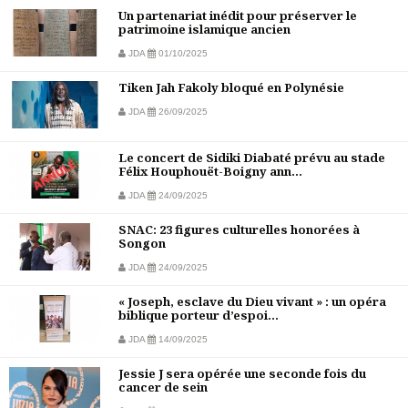
Un partenariat inédit pour préserver le
patrimoine islamique ancien
JDA
01/10/2025
Tiken Jah Fakoly bloqué en Polynésie
JDA
26/09/2025
Le concert de Sidiki Diabaté prévu au stade
Félix Houphouët-Boigny ann...
JDA
24/09/2025
SNAC: 23 figures culturelles honorées à
Songon
JDA
24/09/2025
« Joseph, esclave du Dieu vivant » : un opéra
biblique porteur d’espoi...
JDA
14/09/2025
Jessie J sera opérée une seconde fois du
cancer de sein