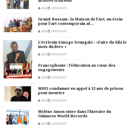
artistes ivoiriens
JDA
13/06/2025
Grand-Bassam : la Maison de l’Art, un écrin
pour l’art contemporain af...
JDA
19/05/2025
L’écrivain Sanogo Soungalo : «Faire du Sila le
mois du livre »
JDA
06/05/2025
Francophonie : l’éducation au cœur des
engagements
JDA
21/03/2025
MHD condamné en appel à 12 ans de prison
pour meurtre
JDA
03/03/2025
Mylène Amon entre dans l’histoire du
Guinness World Records
JDA
12/02/2025