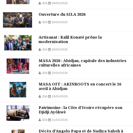
JDA
08/05/2026
Ouverture du SILA 2026
JDA
30/04/2026
Artisanat : Kalil Konaté prône la
modernisation
JDA
28/04/2026
MASA 2026 : Abidjan, capitale des industries
culturelles africaines
JDA
20/04/2026
MASA OFF : AKINROOTS en concert le 16
avril à Abidjan
JDA
16/04/2026
Patrimoine : la Côte d’Ivoire récupère son
Djidji Ayôkwè
JDA
21/02/2026
Décès d’Angelo Papa et de Nadiya Sabeh à