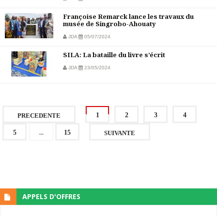
Françoise Remarck lance les travaux du
musée de Singrobo-Ahouaty
JDA
05/07/2024
SILA: La bataille du livre s’écrit
JDA
23/05/2024
1
2
3
4
PRECEDENTE
...
5
15
SUIVANTE
APPELS D'OFFRES