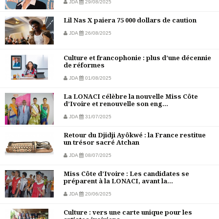
JDA
29/08/2025
Lil Nas X paiera 75 000 dollars de caution
JDA
26/08/2025
Culture et francophonie : plus d’une décennie
de réformes
JDA
01/08/2025
La LONACI célèbre la nouvelle Miss Côte
d’Ivoire et renouvelle son eng...
JDA
31/07/2025
Retour du Djidji Ayôkwé : la France restitue
un trésor sacré Atchan
JDA
08/07/2025
Miss Côte d’Ivoire : Les candidates se
préparent à la LONACI, avant la...
JDA
20/06/2025
Culture : vers une carte unique pour les