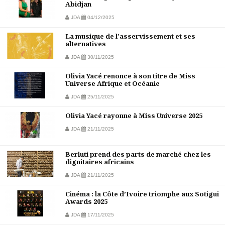
Abidjan
JDA
04/12/2025
La musique de l’asservissement et ses
alternatives
JDA
30/11/2025
Olivia Yacé renonce à son titre de Miss
Universe Afrique et Océanie
JDA
25/11/2025
Olivia Yacé rayonne à Miss Universe 2025
JDA
21/11/2025
Berluti prend des parts de marché chez les
dignitaires africains
JDA
21/11/2025
Cinéma : la Côte d’Ivoire triomphe aux Sotigui
Awards 2025
JDA
17/11/2025