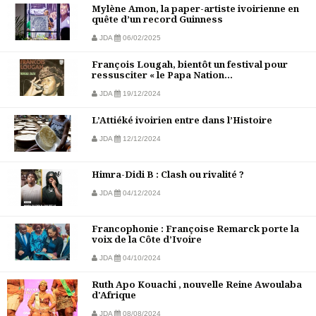
Mylène Amon, la paper-artiste ivoirienne en
quête d’un record Guinness
JDA
06/02/2025
François Lougah, bientôt un festival pour
ressusciter « le Papa Nation...
JDA
19/12/2024
L’Attiéké ivoirien entre dans l’Histoire
JDA
12/12/2024
Himra-Didi B : Clash ou rivalité ?
JDA
04/12/2024
Francophonie : Françoise Remarck porte la
voix de la Côte d’Ivoire
JDA
04/10/2024
Ruth Apo Kouachi , nouvelle Reine Awoulaba
d'Afrique
JDA
08/08/2024