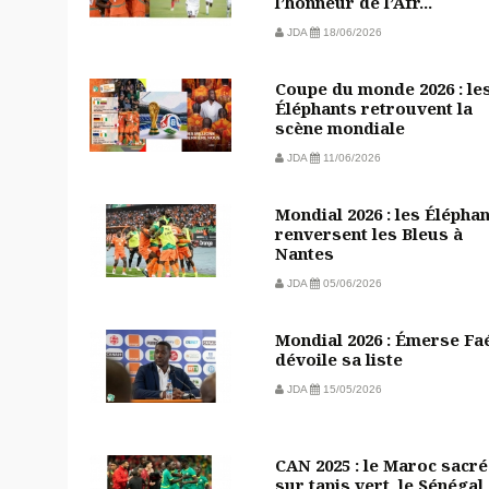
l’honneur de l’Afr...
JDA
18/06/2026
Coupe du monde 2026 : le
Éléphants retrouvent la
scène mondiale
JDA
11/06/2026
Mondial 2026 : les Élépha
renversent les Bleus à
Nantes
JDA
05/06/2026
Mondial 2026 : Émerse Fa
dévoile sa liste
JDA
15/05/2026
CAN 2025 : le Maroc sacré
sur tapis vert, le Sénégal