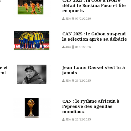
s
CAN 2025 : la Côte d’Ivoire
défait le Burkina Faso et file
en quarts
JDA
07/01/2026
CAN 2025 : le Gabon suspend
la sélection après sa débâcle
JDA
01/01/2026
e et
Jean-Louis Gasset s’est tu à
ent
jamais
JDA
26/12/2025
CAN : le rythme africain à
l’épreuve des agendas
mondiaux
JDA
22/12/2025