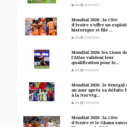
JDA
08/07/2026
Mondial 2026 : la Côte
d’Ivoire s’offre un exploit
historique et file ...
JDA
25/06/2026
Mondial 2026: les Lions d
l’Atlas valident leur
qualification pour le...
JDA
25/06/2026
Mondial 2026 : le Sénégal
au mur après sa défaite 
à la Norvèg...
JDA
23/06/2026
Mondial 2026 : la Côte
d’Ivoire et le Ghana sauv