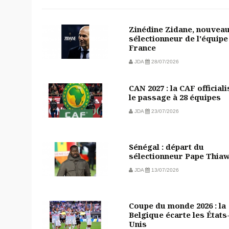
Zinédine Zidane, nouvea
sélectionneur de l'équipe
France
JDA
28/07/2026
CAN 2027 : la CAF officiali
le passage à 28 équipes
JDA
23/07/2026
Sénégal : départ du
sélectionneur Pape Thia
JDA
13/07/2026
Coupe du monde 2026 : la
Belgique écarte les États
Unis