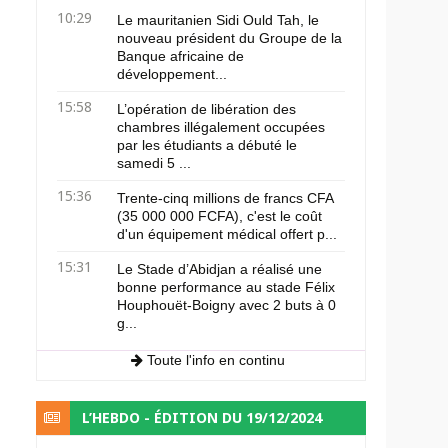
10:29
Le mauritanien Sidi Ould Tah, le
nouveau président du Groupe de la
Banque africaine de
développement...
15:58
L’opération de libération des
chambres illégalement occupées
par les étudiants a débuté le
samedi 5 ...
15:36
Trente-cinq millions de francs CFA
(35 000 000 FCFA), c'est le coût
d'un équipement médical offert p...
15:31
Le Stade d’Abidjan a réalisé une
bonne performance au stade Félix
Houphouët-Boigny avec 2 buts à 0
g...
Toute l'info en continu
L’HEBDO - ÉDITION DU 19/12/2024