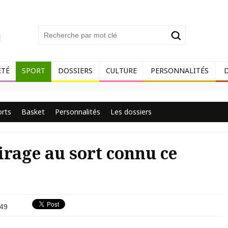
ÉTÉ
SPORT
DOSSIERS
CULTURE
PERSONNALITÉS
orts
Basket
Personnalités
Les dossiers
irage au sort connu ce
49