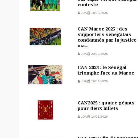
conteste
JDA
18/03/2026
CAN Maroc 2025 : des
supporters sénégalais
condamnés par la justice
ma...
JDA
20/02/2026
CAN 2025 : le Sénégal
triomphe face au Maroc
JDA
19/01/2026
CAN2025 : quatre géants
pour deux billets
JDA
14/01/2026