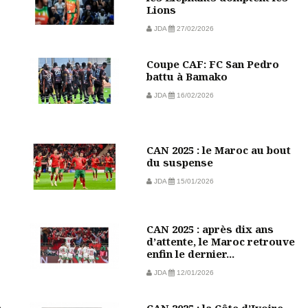
Lions
JDA
27/02/2026
Coupe CAF: FC San Pedro
battu à Bamako
JDA
16/02/2026
CAN 2025 : le Maroc au bout
du suspense
JDA
15/01/2026
CAN 2025 : après dix ans
d’attente, le Maroc retrouve
enfin le dernier...
JDA
12/01/2026