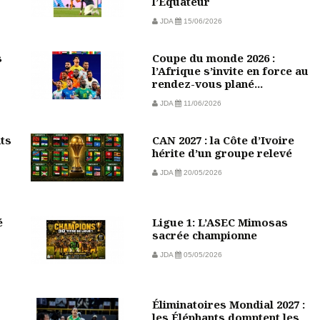
l’Équateur
JDA
15/06/2026
s
Coupe du monde 2026 :
l’Afrique s’invite en force au
rendez-vous plané...
JDA
11/06/2026
nts
CAN 2027 : la Côte d’Ivoire
hérite d’un groupe relevé
JDA
20/05/2026
é
Ligue 1: L’ASEC Mimosas
sacrée championne
JDA
05/05/2026
Éliminatoires Mondial 2027 :
les Éléphants domptent les