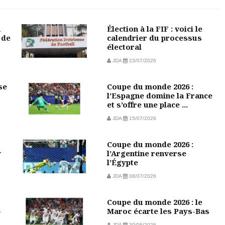
u
Élection à la FIF : voici le
 de
calendrier du processus
électoral
JDA
23/07/2026
se
Coupe du monde 2026 :
l’Espagne domine la France
et s’offre une place ...
JDA
15/07/2026
Coupe du monde 2026 :
w
l’Argentine renverse
l’Égypte
JDA
08/07/2026
Coupe du monde 2026 : le
-
Maroc écarte les Pays-Bas
JDA
30/06/2026