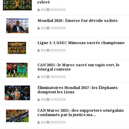
relevé
JDA
20/05/2026
Mondial 2026 : Émerse Faé dévoile sa liste
JDA
15/05/2026
Ligue 1: L’ASEC Mimosas sacrée championne
JDA
05/05/2026
CAN 2025 : le Maroc sacré sur tapis vert, le
Sénégal conteste
JDA
18/03/2026
Éliminatoires Mondial 2027 : les Éléphants
domptent les Lions
JDA
27/02/2026
CAN Maroc 2025 : des supporters sénégalais
condamnés par la justice ma...
JDA
20/02/2026