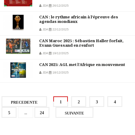
JDA
26/12/2025
CAN : le rythme africain à l’épreuve des
agendas mondiaux
JDA
22/12/2025
CAN Maroc 2025 : Sébastien Haller forfait,
Evann Guessand en renfort
JDA
19/12/2025
CAN 2025: AGL met l’Afrique en mouvement
JDA
18/12/2025
1
2
3
4
PRECEDENTE
...
5
24
SUIVANTE