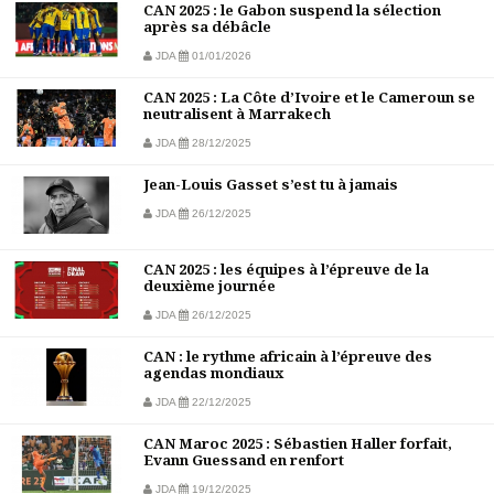
CAN 2025 : le Gabon suspend la sélection
après sa débâcle
JDA
01/01/2026
CAN 2025 : La Côte d’Ivoire et le Cameroun se
neutralisent à Marrakech
JDA
28/12/2025
Jean-Louis Gasset s’est tu à jamais
JDA
26/12/2025
CAN 2025 : les équipes à l’épreuve de la
deuxième journée
JDA
26/12/2025
CAN : le rythme africain à l’épreuve des
agendas mondiaux
JDA
22/12/2025
CAN Maroc 2025 : Sébastien Haller forfait,
Evann Guessand en renfort
JDA
19/12/2025