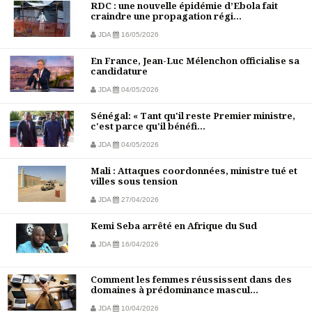
RDC : une nouvelle épidémie d’Ebola fait
craindre une propagation régi...
JDA
16/05/2026
En France, Jean-Luc Mélenchon officialise sa
candidature
JDA
04/05/2026
Sénégal: « Tant qu'il reste Premier ministre,
c'est parce qu'il bénéfi...
JDA
04/05/2026
Mali : Attaques coordonnées, ministre tué et
villes sous tension
JDA
27/04/2026
Kemi Seba arrêté en Afrique du Sud
JDA
16/04/2026
Comment les femmes réussissent dans des
domaines à prédominance mascul...
JDA
10/04/2026