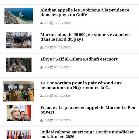
Abidjan appelle les Ivoiriens à la prudence
dans les pays du Golfe
JDA
10/03/2026
Maroc : plus de 50 000 personnes évacuées
dans le nord du pays
JDA
04/02/2026
Libye : Saïf al-Islam Kadhafi est mort
JDA
04/02/2026
Le Consortium pour la paix répond aux
accusations du Niger contre la C...
JDA
01/02/2026
France : Le procès en appel de Marine Le Pen
ouvert
JDA
13/01/2026
Unilatéralisme américain : L’ordre mondial en
mutation en 2026