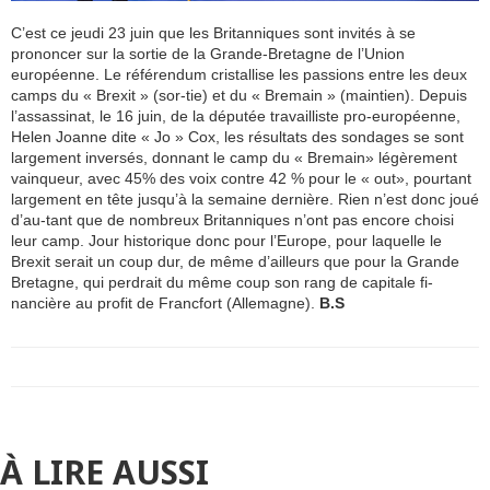
C’est ce jeudi 23 juin que les Britan­niques sont invités à se
prononcer sur la sortie de la Grande-Bretagne de l’Union
européenne. Le référen­dum cristallise les passions entre les deux
camps du « Brexit » (sor-tie) et du « Bremain » (maintien). Depuis
l’assassinat, le 16 juin, de la députée travailliste pro-européenne,
Helen Joanne dite « Jo » Cox, les résultats des sondages se sont
lar­gement inversés, donnant le camp du « Bremain» légèrement
vain­queur, avec 45% des voix contre 42 % pour le « out», pourtant
lar­gement en tête jusqu’à la semaine dernière. Rien n’est donc joué
d’au-tant que de nombreux Britanniques n’ont pas encore choisi
leur camp. Jour historique donc pour l’Europe, pour laquelle le
Brexit serait un coup dur, de même d’ailleurs que pour la Grande
Bretagne, qui perdrait du même coup son rang de capitale fi-
nancière au profit de Francfort (Allemagne).
B.S
À LIRE AUSSI