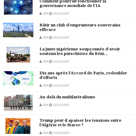
Comment pourrait fonctionner la
gouvernance mondiale de l’IA
JDA
15/12/2025
Bâtir un club d’emprunteurs souverains
efficace
JDA
15/12/2025
La junte nigérienne soupçonnée d’avoir
soutenu les putschistes du Béni...
JDA
13/12/2025
Dix ans après l’Accord de Paris, redoubler
d’efforts
JDA
13/12/2025
Au-delà du multilatéralisme
JDA
12/12/2025
Trump peut-il apaiser les tensions entre
l’Algérie et le Maroc ?
JDA
12/12/2025