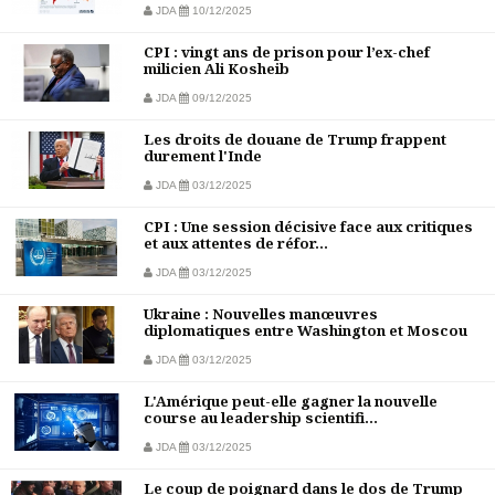
JDA
10/12/2025
CPI : vingt ans de prison pour l’ex-chef
milicien Ali Kosheib
JDA
09/12/2025
Les droits de douane de Trump frappent
durement l'Inde
JDA
03/12/2025
CPI : Une session décisive face aux critiques
et aux attentes de réfor...
JDA
03/12/2025
Ukraine : Nouvelles manœuvres
diplomatiques entre Washington et Moscou
JDA
03/12/2025
L'Amérique peut-elle gagner la nouvelle
course au leadership scientifi...
JDA
03/12/2025
Le coup de poignard dans le dos de Trump