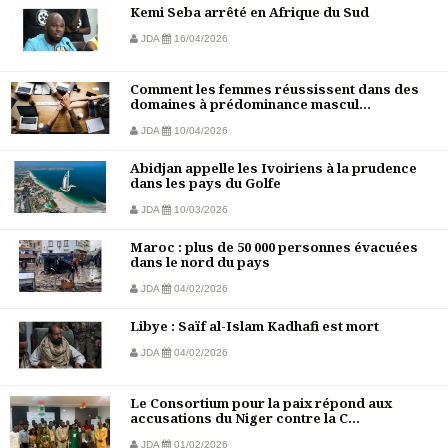
Kemi Seba arrêté en Afrique du Sud
JDA
16/04/2026
Comment les femmes réussissent dans des
domaines à prédominance mascul...
JDA
10/04/2026
Abidjan appelle les Ivoiriens à la prudence
dans les pays du Golfe
JDA
10/03/2026
Maroc : plus de 50 000 personnes évacuées
dans le nord du pays
JDA
04/02/2026
Libye : Saïf al-Islam Kadhafi est mort
JDA
04/02/2026
Le Consortium pour la paix répond aux
accusations du Niger contre la C...
JDA
01/02/2026