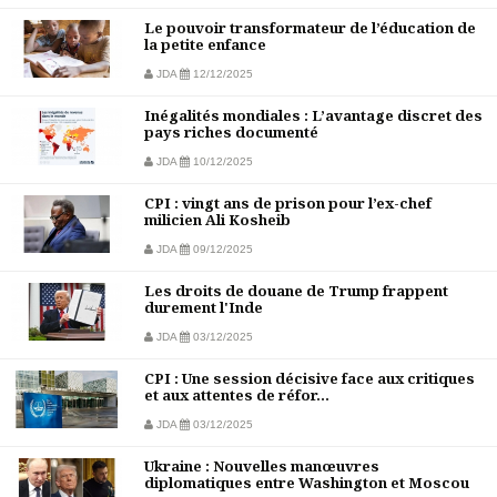
Le pouvoir transformateur de l’éducation de
la petite enfance
JDA
12/12/2025
Inégalités mondiales : L’avantage discret des
pays riches documenté
JDA
10/12/2025
CPI : vingt ans de prison pour l’ex-chef
milicien Ali Kosheib
JDA
09/12/2025
Les droits de douane de Trump frappent
durement l'Inde
JDA
03/12/2025
CPI : Une session décisive face aux critiques
et aux attentes de réfor...
JDA
03/12/2025
Ukraine : Nouvelles manœuvres
diplomatiques entre Washington et Moscou