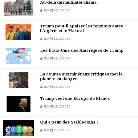
Au-delà du multilatéralisme
JDA
12/12/2025
Trump peut-il apaiser les tensions entre
l’Algérie et le Maroc ?
JDA
12/12/2025
Les États-Unis des Amériques de Trump
JDA
12/12/2025
La course aux minéraux critiques met la
planète en danger
JDA
12/12/2025
Trump veut une Europe de Blancs
JDA
12/12/2025
Qui a peur des Stablecoins ?
JDA
12/12/2025