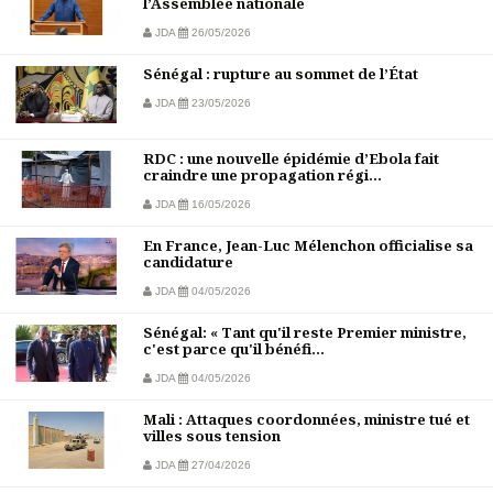
l’Assemblée nationale
JDA
26/05/2026
Sénégal : rupture au sommet de l’État
JDA
23/05/2026
RDC : une nouvelle épidémie d’Ebola fait
craindre une propagation régi...
JDA
16/05/2026
En France, Jean-Luc Mélenchon officialise sa
candidature
JDA
04/05/2026
Sénégal: « Tant qu'il reste Premier ministre,
c'est parce qu'il bénéfi...
JDA
04/05/2026
Mali : Attaques coordonnées, ministre tué et
villes sous tension
JDA
27/04/2026