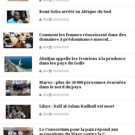
JDA
27/04/2026
Kemi Seba arrêté en Afrique du Sud
JDA
16/04/2026
Comment les femmes réussissent dans des
domaines à prédominance mascul...
JDA
10/04/2026
Abidjan appelle les Ivoiriens à la prudence
dans les pays du Golfe
JDA
10/03/2026
Maroc : plus de 50 000 personnes évacuées
dans le nord du pays
JDA
04/02/2026
Libye : Saïf al-Islam Kadhafi est mort
JDA
04/02/2026
Le Consortium pour la paix répond aux
accusations du Niger contre la C...