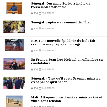
Sénégal : Ousmane Sonko à la tête de
l’Assemblée nationale
JDA
26/05/2026
Sénégal : rupture au sommet de l’État
JDA
23/05/2026
RDC : une nouvelle épidémie d’Ebola fait
craindre une propagation régi...
JDA
16/05/2026
En France, Jean-Luc Mélenchon officialise sa
candidature
JDA
04/05/2026
Sénégal: « Tant qu'il reste Premier ministre,
c'est parce qu'il bénéfi...
JDA
04/05/2026
Mali : Attaques coordonnées, ministre tué et
villes sous tension