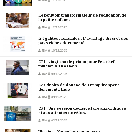
JDA
12/12/2025
Le pouvoir transformateur de l’éducation de
la petite enfance
JDA
12/12/2025
Inégalités mondiales : L’avantage discret des
pays riches documenté
JDA
10/12/2025
CPI : vingt ans de prison pour l’ex-chef
milicien Ali Kosheib
JDA
09/12/2025
Les droits de douane de Trump frappent
durement l'Inde
JDA
03/12/2025
CPI : Une session décisive face aux critiques
et aux attentes de réfor...
JDA
03/12/2025
Ukraine : Nouvelles manœuvres