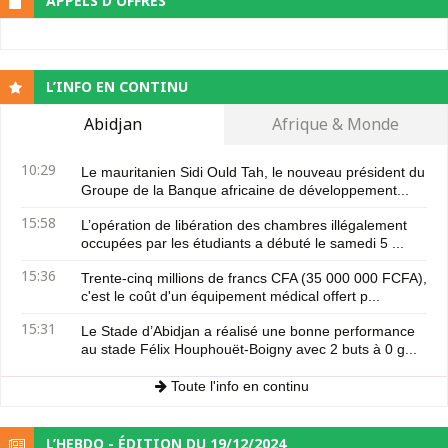
APPELS D'OFFRES
L’INFO EN CONTINU
Abidjan
Afrique & Monde
10:29
Le mauritanien Sidi Ould Tah, le nouveau président du
Groupe de la Banque africaine de développement...
15:58
L’opération de libération des chambres illégalement
occupées par les étudiants a débuté le samedi 5 ...
15:36
Trente-cinq millions de francs CFA (35 000 000 FCFA),
c'est le coût d'un équipement médical offert p...
15:31
Le Stade d’Abidjan a réalisé une bonne performance
au stade Félix Houphouët-Boigny avec 2 buts à 0 g...
Toute l'info en continu
L’HEBDO - ÉDITION DU 19/12/2024