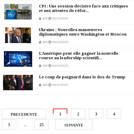
CPI : Une session décisive face aux critiques
et aux attentes de réfor...
JDA
03/12/2025
Ukraine : Nouvelles manœuvres
diplomatiques entre Washington et Moscou
JDA
03/12/2025
L'Amérique peut-elle gagner la nouvelle
course au leadership scientifi...
JDA
03/12/2025
Le coup de poignard dans le dos de Trump
JDA
26/11/2025
1
2
3
4
PRECEDENTE
...
5
25
SUIVANTE