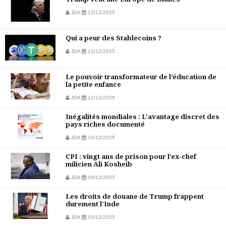
JDA
12/12/2025
Qui a peur des Stablecoins ?
JDA
12/12/2025
Le pouvoir transformateur de l’éducation de
la petite enfance
JDA
12/12/2025
Inégalités mondiales : L’avantage discret des
pays riches documenté
JDA
10/12/2025
CPI : vingt ans de prison pour l’ex-chef
milicien Ali Kosheib
JDA
09/12/2025
Les droits de douane de Trump frappent
durement l'Inde
JDA
03/12/2025