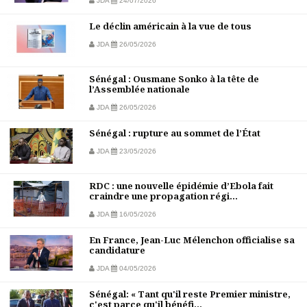
JDA
24/07/2026
Le déclin américain à la vue de tous
JDA
26/05/2026
Sénégal : Ousmane Sonko à la tête de
l’Assemblée nationale
JDA
26/05/2026
Sénégal : rupture au sommet de l’État
JDA
23/05/2026
RDC : une nouvelle épidémie d’Ebola fait
craindre une propagation régi...
JDA
16/05/2026
En France, Jean-Luc Mélenchon officialise sa
candidature
JDA
04/05/2026
Sénégal: « Tant qu'il reste Premier ministre,
c'est parce qu'il bénéfi...