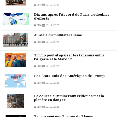
JDA
13/12/2025
Dix ans après l’Accord de Paris, redoubler
d’efforts
JDA
13/12/2025
Au-delà du multilatéralisme
JDA
12/12/2025
Trump peut-il apaiser les tensions entre
l’Algérie et le Maroc ?
JDA
12/12/2025
Les États-Unis des Amériques de Trump
JDA
12/12/2025
La course aux minéraux critiques met la
planète en danger
JDA
12/12/2025
Trump veut une Europe de Blancs