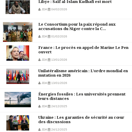
Libye : Saïf al-Islam Kadhafi est mort
JDA
04/02/2026
Le Consortium pour la paix répond aux
accusations du Niger contre la C...
JDA
01/02/2026
France : Le procès en appel de Marine Le Pen
ouvert
JDA
13/01/2026
Unilatéralisme américain : L’ordre mondial en
mutation en 2026
JDA
13/01/2026
Énergies fossiles : Les universités prennent
leurs distances
JDA
24/12/2025
Ukraine : Les garanties de sécurité au cœur
des discussions
JDA
24/12/2025