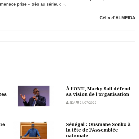
 menace prise « très au sérieux ».
Célia d’ALMEIDA
À l’ONU, Macky Sall défend
tes
sa vision de l’organisation
JDA
24/07/2026
vue
Sénégal : Ousmane Sonko à
la tête de l’Assemblée
nationale