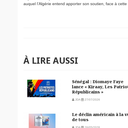
auquel l’Algérie entend apporter son soutien, face à cette
À LIRE AUSSI
Sénégal : Diomaye Faye
lance « Kiraay, Les Patrio
Républicains »
JDA
27/07/2026
Le déclin américain à la 
de tous
JDA
26/05/2026