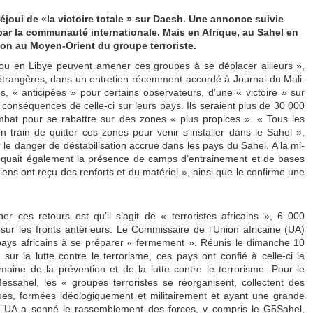
réjoui de «la victoire totale » sur Daesh. Une annonce suivie
par la communauté internationale. Mais en Afrique, au Sahel en
tion au Moyen-Orient du groupe terroriste.
ou en Libye peuvent amener ces groupes à se déplacer ailleurs »,
s étrangères, dans un entretien récemment accordé à Journal du Mali.
s, « anticipées » pour certains observateurs, d’une « victoire » sur
les conséquences de celle-ci sur leurs pays. Ils seraient plus de 30 000
mbat pour se rabattre sur des zones « plus propices ». « Tous les
rain de quitter ces zones pour venir s’installer dans le Sahel »,
sur le danger de déstabilisation accrue dans les pays du Sahel. A la mi-
uait également la présence de camps d’entrainement et de bases
iens ont reçu des renforts et du matériel », ainsi que le confirme une
er ces retours est qu’il s’agit de « terroristes africains », 6 000
 sur les fronts antérieurs. Le Commissaire de l’Union africaine (UA)
s pays africains à se préparer « fermement ». Réunis le dimanche 10
r la lutte contre le terrorisme, ces pays ont confié à celle-ci la
maine de la prévention et de la lutte contre le terrorisme. Pour le
essahel, les « groupes terroristes se réorganisent, collectent des
rues, formées idéologiquement et militairement et ayant une grande
. L’UA a sonné le rassemblement des forces, y compris le G5Sahel,