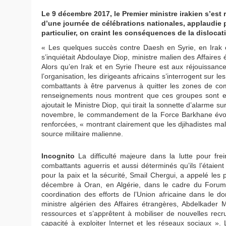
Le 9 décembre 2017, le Premier ministre irakien s’est 
d’une journée de célébrations nationales, applaudie 
particulier, on craint les conséquences de la disloca
« Les quelques succès contre Daesh en Syrie, en Irak 
s’inquiétait Abdoulaye Diop, ministre malien des Affaire
Alors qu’en Irak et en Syrie l’heure est aux réjouissance
l’organisation, les dirigeants africains s’interrogent sur 
combattants à être parvenus à quitter les zones de co
renseignements nous montrent que ces groupes sont en t
ajoutait le Ministre Diop, qui tirait la sonnette d’alarme 
novembre, le commandement de la Force Barkhane évoq
renforcées, « montrant clairement que les djihadistes mal
source militaire malienne.
Incognito
La difficulté majeure dans la lutte pour frein
combattants aguerris et aussi déterminés qu’ils l’étaient
pour la paix et la sécurité, Smail Chergui, a appelé le
décembre à Oran, en Algérie, dans le cadre du Forum su
coordination des efforts de l’Union africaine dans le do
ministre algérien des Affaires étrangères, Abdelkader M
ressources et s’apprêtent à mobiliser de nouvelles rec
capacité à exploiter Internet et les réseaux sociaux »