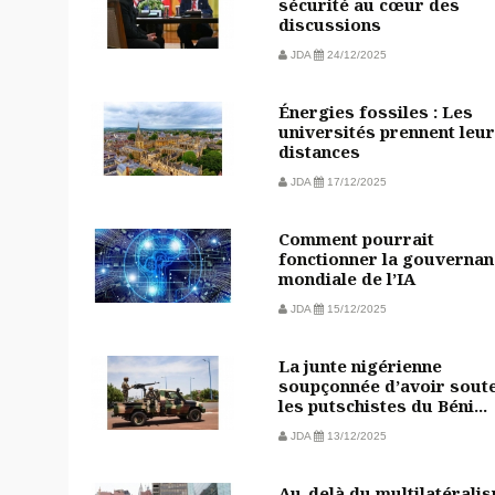
sécurité au cœur des
discussions
JDA
24/12/2025
Énergies fossiles : Les
universités prennent leu
distances
JDA
17/12/2025
Comment pourrait
fonctionner la gouvernan
mondiale de l’IA
JDA
15/12/2025
La junte nigérienne
soupçonnée d’avoir sout
les putschistes du Béni...
JDA
13/12/2025
Au-delà du multilatérali