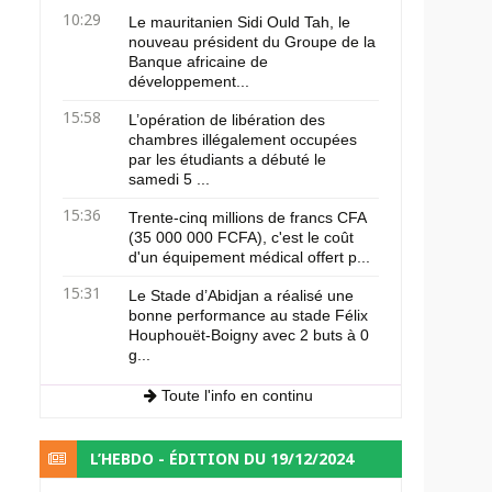
10:29
Le mauritanien Sidi Ould Tah, le
nouveau président du Groupe de la
Banque africaine de
développement...
15:58
L’opération de libération des
chambres illégalement occupées
par les étudiants a débuté le
samedi 5 ...
15:36
Trente-cinq millions de francs CFA
(35 000 000 FCFA), c'est le coût
d'un équipement médical offert p...
15:31
Le Stade d’Abidjan a réalisé une
bonne performance au stade Félix
Houphouët-Boigny avec 2 buts à 0
g...
Toute l'info en continu
L’HEBDO - ÉDITION DU 19/12/2024