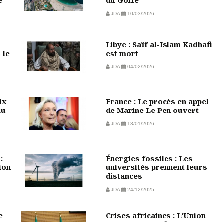
e
du Golfe
JDA
10/03/2026
Libye : Saïf al-Islam Kadhafi
 le
est mort
JDA
04/02/2026
ix
France : Le procès en appel
du
de Marine Le Pen ouvert
JDA
13/01/2026
:
Énergies fossiles : Les
ion
universités prennent leurs
distances
JDA
24/12/2025
e
Crises africaines : L’Union