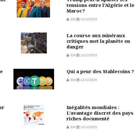
tensions entre l’Algérie et le
Maroc ?
JDA
12/12/2025
La course aux minéraux
critiques met la planète en
danger
JDA
12/12/2025
de
Qui a peur des Stablecoins ?
JDA
12/12/2025
ur
Inégalités mondiales :
L’avantage discret des pays
riches documenté
JDA
10/12/2025