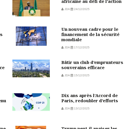
africaine au défi de l’action
JDA
24/12/2025
Un nouveau cadre pour le
rs
financement de la sécurité
mondiale
JDA
17/12/2025
Bâtir un club d’emprunteurs
ce
souverains efficace
JDA
15/12/2025
Dix ans après l’Accord de
enu
Paris, redoubler d’efforts
JDA
13/12/2025
sme
Trump peut-il apaiser les