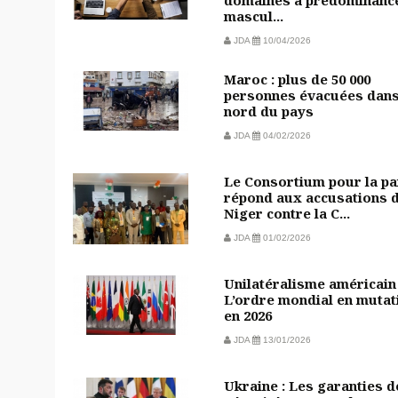
domaines à prédominanc
mascul...
JDA
10/04/2026
Maroc : plus de 50 000
personnes évacuées dans
nord du pays
JDA
04/02/2026
Le Consortium pour la pa
répond aux accusations 
Niger contre la C...
JDA
01/02/2026
Unilatéralisme américain 
L’ordre mondial en mutat
en 2026
JDA
13/01/2026
Ukraine : Les garanties d