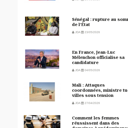
Sénégal : rupture au so
de l’État
JDA
23/05/2026
En France, Jean-Luc
Mélenchon officialise sa
candidature
JDA
04/05/2026
Mali : Attaques
coordonnées, ministre tu
villes sous tension
JDA
27/04/2026
Comment les femmes
réussissent dans des