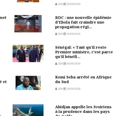
JDA
26/05/2026
mmet
RDC : une nouvelle épidémie
d’Ebola fait craindre une
propagation régi...
JDA
16/05/2026
Sénégal: « Tant qu'il reste
Premier ministre, c'est parce
qu'il bénéfi...
JDA
04/05/2026
Kemi Seba arrêté en Afrique
é et
du Sud
JDA
16/04/2026
Abidjan appelle les Ivoiriens
à la prudence dans les pays