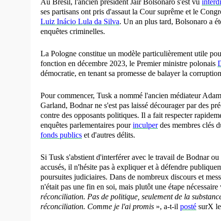
Au Brésil, l'ancien président Jair Bolsonaro s'est vu
interd
ses partisans ont pris d'assaut la Cour suprême et le Cong
Luiz Inácio Lula da Silva
. Un an plus tard, Bolsonaro a é
enquêtes criminelles.
La Pologne constitue un modèle particulièrement utile pour
fonction en décembre 2023, le Premier ministre polonais
démocratie, en tenant sa promesse de balayer la corrupt
Pour commencer, Tusk a nommé l'ancien médiateur Adam B
Garland, Bodnar ne s'est pas laissé décourager par des pr
contre des opposants politiques. Il a fait respecter rapidem
enquêtes parlementaires pour
inculper
des membres clés du 
fonds publics
et d'autres délits.
Si Tusk s'abstient d'interférer avec le travail de Bodnar o
accusés, il n'hésite pas à expliquer et à défendre publiqu
poursuites judiciaires. Dans de nombreux discours et messa
n'était pas une fin en soi, mais plutôt une étape nécessaire 
réconciliation. Pas de politique, seulement de la substance
réconciliation. Comme je l'ai promis
», a-t-il
posté
surX le 