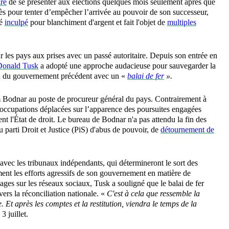
ire
de se présenter aux élections quelques mois seulement après que
rès pour tenter d’empêcher l’arrivée au pouvoir de son successeur,
té
inculpé
pour blanchiment d'argent et fait l'objet de
multiples
 les pays aux prises avec un passé autoritaire. Depuis son entrée en
Donald Tusk
a adopté une approche audacieuse pour sauvegarder la
ion du gouvernement précédent avec un «
balai de fer
».
odnar au poste de procureur général du pays. Contrairement à
éoccupations déplacées sur l’apparence des poursuites engagées
ent l'État de droit. Le bureau de Bodnar n'a pas attendu la fin des
parti Droit et Justice (PiS) d'abus de pouvoir, de
détournement de
u avec les tribunaux indépendants, qui détermineront le sort des
ement les efforts agressifs de son gouvernement en matière de
ges sur les réseaux sociaux, Tusk a souligné que le balai de fer
vers la réconciliation nationale. «
C'est à cela que ressemble la
. Et après les comptes et la restitution, viendra le temps de la
3 juillet.