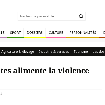
ÉTÉ
SPORT
DOSSIERS
CULTURE
PERSONNALITÉS
Agriculture & élevage
Industrie & services
Tourisme
Les dos
tes alimente la violence
84