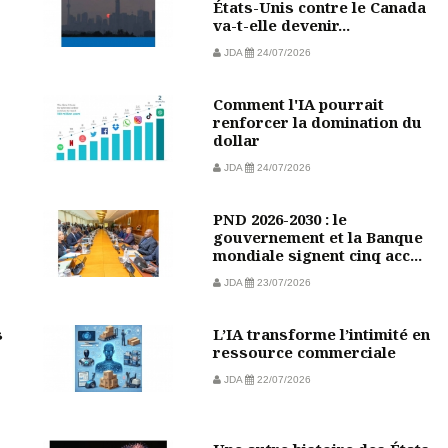
États-Unis contre le Canada
va-t-elle devenir...
JDA
24/07/2026
Comment l'IA pourrait
?
renforcer la domination du
dollar
JDA
24/07/2026
PND 2026-2030 : le
gouvernement et la Banque
mondiale signent cinq acc...
JDA
23/07/2026
s
L’IA transforme l’intimité en
ressource commerciale
JDA
22/07/2026