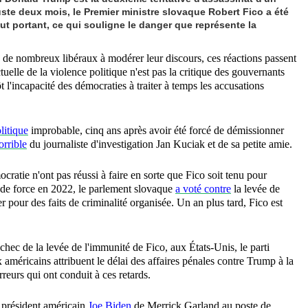
 juste deux mois, le Premier ministre slovaque Robert Fico a été
ut portant, ce qui souligne le danger que représente la
té de nombreux libéraux à modérer leur discours, ces réactions passent
tuelle de la violence politique n'est pas la critique des gouvernants
t l'incapacité des démocraties à traiter à temps les accusations
litique
improbable, cinq ans après avoir été forcé de démissionner
orrible
du journaliste d'investigation Jan Kuciak et de sa petite amie.
ratie n'ont pas réussi à faire en sorte que Fico soit tenu pour
 de force en 2022, le parlement slovaque
a voté contre
la levée de
er pour des faits de criminalité organisée. Un an plus tard, Fico est
échec de la levée de l'immunité de Fico, aux États-Unis, le parti
méricains attribuent le délai des affaires pénales contre Trump à la
rreurs qui ont conduit à ces retards.
e président américain
Joe Biden
de Merrick Garland au poste de