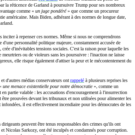
 par la réticence de Garland à poursuivre Trump pour ses nombreux
 davantage comme «
un juge pondéré
» que comme un procureur
atie américaine. Mais Biden, adhérant à des normes de longue date,
arland.
ous inciter à repenser ces normes. Même si nous ne comprendrons
cle d'une personnalité politique majeure, constamment accusée de
crée d'inévitables tensions sociales. C'est la raison pour laquelle les
meurtriers ou de violeurs sans les poursuivre : l'inaction ne laisse
gereux, elle risque également d'attiser la peur et le mécontentement du
 et d'autres médias conservateurs ont
rappelé
à plusieurs reprises
les
 «
une menace existentielle pour notre démocratie
», comme un
t en partie valable : les accusations d'encouragement à l'insurrection
nt être prouvées devant les tribunaux et non utilisées pour alimenter les
 infondées, il est effectivement incendiaire pour les démocrates de les
 dirigeants peuvent être tenus responsables des crimes qu'ils ont
 et Nicolas Sarkozy, ont été inculpés et condamnés pour corruption.