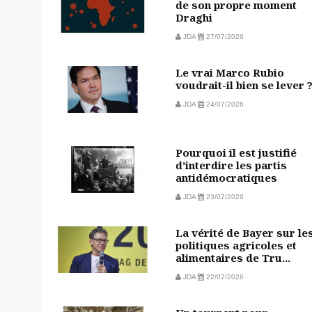
de son propre moment
Draghi
JDA
27/07/2026
Le vrai Marco Rubio
voudrait-il bien se lever 
JDA
24/07/2026
Pourquoi il est justifié
d’interdire les partis
antidémocratiques
JDA
23/07/2026
La vérité de Bayer sur le
politiques agricoles et
alimentaires de Tru...
JDA
22/07/2026