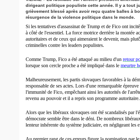
dirigeant politique populiste cette année. Il y a tout
grièvement blessé après avoir reçu quatre balles à bo
résurgence de la violence politique dans le monde.
Si les tentatives d'assassinat de Trump et de Fico ont inci
à côté de l'essentiel. La force motrice derrière la montée ac
autoritaires et de ceux qui aimeraient le devenir, mais plutô
criminelles contre les leaders populistes.
Comme Trump, Fico a été attaqué au milieu d'un
retour po
lorsque son cercle proche a été impliqué dans le
meurtre h
Malheureusement, les partis slovaques favorables à la démoc
responsable de ses actes. Lors d'une remarquable épreuve
l'immunité de Fico, empêchant ainsi les autorités de l'arrêt
revenu au pouvoir et il a repris son programme autoritaire.
Alors que les libéraux slovaques ont été scandalisés par l'
démocrate semble être dans le déni. De nombreux libéraux a
lenteur inhérente du système judiciaire, en négligeant les e
Au premier rang de ces erreurs figure la nomination par l