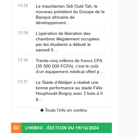
10:29
Le mauritanien Sidi Ould Tah, le
nouveau président du Groupe de la
Banque africaine de
développement...
15:58
L’opération de libération des
chambres illégalement occupées
par les étudiants a débuté le
samedi 5 ...
15:36
Trente-cinq millions de francs CFA
(35 000 000 FCFA), c'est le coût
d'un équipement médical offert p...
15:31
Le Stade d’Abidjan a réalisé une
bonne performance au stade Félix
Houphouët-Boigny avec 2 buts à 0
g...
Toute l'info en continu
L’HEBDO - ÉDITION DU 19/12/2024