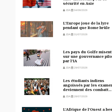
sécurité en Asie
JDA
04/08/2026
L'Europe joue de la lyre
pendant que Rome brûle
JDA
31/07/2026
Les pays du Golfe misent
sur une gouvernance pilo
par l’IA
JDA
29/07/2026
Les étudiants indiens
angoissés par les exame
deviennent des combatt...
JDA
28/07/2026
L’Afrique de l’Ouest a be