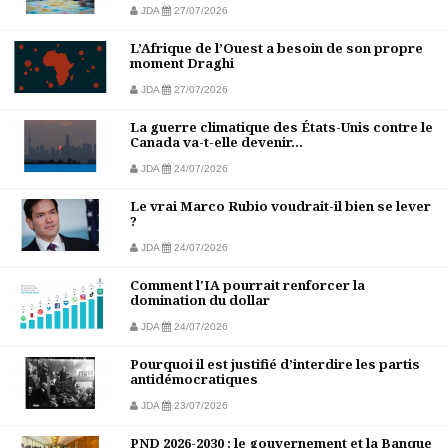
JDA
27/07/2026
L’Afrique de l’Ouest a besoin de son propre
moment Draghi
JDA
27/07/2026
La guerre climatique des États-Unis contre le
Canada va-t-elle devenir...
JDA
24/07/2026
Le vrai Marco Rubio voudrait-il bien se lever
?
JDA
24/07/2026
Comment l'IA pourrait renforcer la
domination du dollar
JDA
24/07/2026
Pourquoi il est justifié d’interdire les partis
antidémocratiques
JDA
23/07/2026
PND 2026-2030 : le gouvernement et la Banque