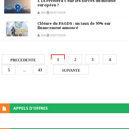
L'IA révélera-t-elle les forces du modèle
européen ?
JDA
06/07/2026
Clôture du PAGDS : un taux de 99% sur
financement annoncé
JDA
03/07/2026
1
2
3
4
PRECEDENTE
...
5
43
SUIVANTE
APPELS D'OFFRES