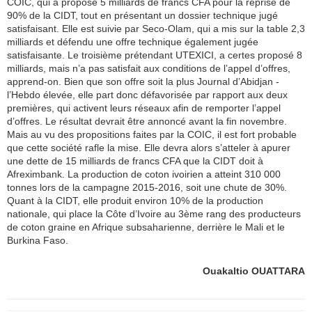
COIC, qui a proposé 5 milliards de francs CFA pour la reprise de
90% de la CIDT, tout en présentant un dossier technique jugé
satisfaisant. Elle est suivie par Seco-Olam, qui a mis sur la table 2,3
milliards et défendu une offre technique également jugée
satisfaisante. Le troisième prétendant UTEXICI, a certes proposé 8
milliards, mais n’a pas satisfait aux conditions de l’appel d’offres,
apprend-on. Bien que son offre soit la plus Journal d’Abidjan -
l’Hebdo élevée, elle part donc défavorisée par rapport aux deux
premières, qui activent leurs réseaux afin de remporter l’appel
d’offres. Le résultat devrait être annoncé avant la fin novembre.
Mais au vu des propositions faites par la COIC, il est fort probable
que cette société rafle la mise. Elle devra alors s’atteler à apurer
une dette de 15 milliards de francs CFA que la CIDT doit à
Afreximbank. La production de coton ivoirien a atteint 310 000
tonnes lors de la campagne 2015-2016, soit une chute de 30%.
Quant à la CIDT, elle produit environ 10% de la production
nationale, qui place la Côte d’Ivoire au 3ème rang des producteurs
de coton graine en Afrique subsaharienne, derrière le Mali et le
Burkina Faso.
Ouakaltio OUATTARA