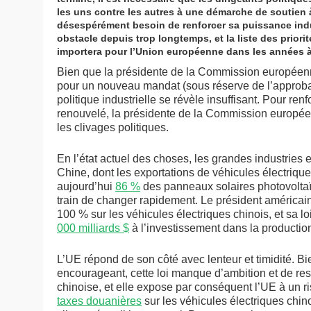
les uns contre les autres à une démarche de soutien à
désespérément besoin de renforcer sa puissance industr
obstacle depuis trop longtemps, et la liste des prio
importera pour l’Union européenne dans les années à
Bien que la présidente de la Commission europée
pour un nouveau mandat (sous réserve de l’approba
politique industrielle se révèle insuffisant. Pour re
renouvelé, la présidente de la Commission européenn
les clivages politiques.
En l’état actuel des choses, les grandes industries 
Chine, dont les exportations de véhicules électriq
aujourd’hui
86 %
des panneaux solaires photovoltaïq
train de changer rapidement. Le président américai
100 % sur les véhicules électriques chinois, et sa loi
000 milliards $
à l’investissement dans la productio
L’UE répond de son côté avec lenteur et timidité. B
encourageant, cette loi manque d’ambition et de re
chinoise, et elle expose par conséquent l’UE à un r
taxes douanières
sur les véhicules électriques chino