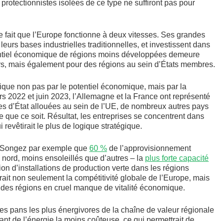
 protectionnistes isolées de ce type ne suffiront pas pour
 fait que l’Europe fonctionne à deux vitesses. Ses grandes
rs bases industrielles traditionnelles, et investissent dans
tentiel économique de régions moins développées demeure
ers, mais également pour des régions au sein d’États membres.
lique non pas par le potentiel économique, mais par la
 2022 et juin 2023, l’Allemagne et la France ont représenté
s d’État allouées au sein de l’UE, de nombreux autres pays
e que ce soit. Résultat, les entreprises se concentrent dans
revêtirait le plus de logique stratégique.
es. Songez par exemple que
60 %
de l’approvisionnement
 nord, moins ensoleillés que d’autres – la
plus forte capacité
on d’installations de production verte dans les régions
rait non seulement la compétitivité globale de l’Europe, mais
 des régions en cruel manque de vitalité économique.
es pans les plus énergivores de la chaîne de valeur régionale
iant de l’énergie la moins coûteuse, ce qui permettrait de