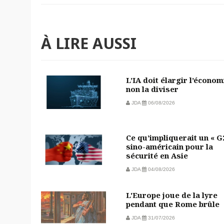
À LIRE AUSSI
L’IA doit élargir l’économ
non la diviser
JDA
06/08/2026
Ce qu’impliquerait un « G
sino-américain pour la
sécurité en Asie
JDA
04/08/2026
L'Europe joue de la lyre
pendant que Rome brûle
JDA
31/07/2026