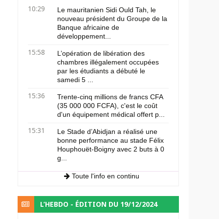
10:29
Le mauritanien Sidi Ould Tah, le
nouveau président du Groupe de la
Banque africaine de
développement...
15:58
L’opération de libération des
chambres illégalement occupées
par les étudiants a débuté le
samedi 5 ...
15:36
Trente-cinq millions de francs CFA
(35 000 000 FCFA), c'est le coût
d'un équipement médical offert p...
15:31
Le Stade d’Abidjan a réalisé une
bonne performance au stade Félix
Houphouët-Boigny avec 2 buts à 0
g...
Toute l'info en continu
L’HEBDO - ÉDITION DU 19/12/2024