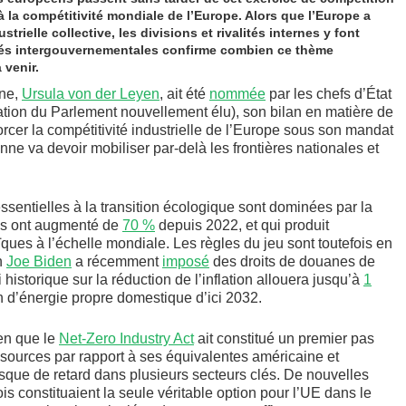
 la compétitivité mondiale de l’Europe. Alors que l’Europe a
ielle collective, les divisions et rivalités internes y font
rités intergouvernementales confirme combien ce thème
 venir.
nne,
Ursula von der Leyen
, ait été
nommée
par les chefs d’État
tion du Parlement nouvellement élu), son bilan en matière de
nforcer la compétitivité industrielle de l’Europe sous son mandat
e va devoir mobiliser par-delà les frontières nationales et
essentielles à la transition écologique sont dominées par la
ues ont augmenté de
70 %
depuis 2022, et qui produit
ues à l’échelle mondiale. Les règles du jeu sont toutefois en
n
Joe Biden
a récemment
imposé
des droits de douanes de
 historique sur la réduction de l’inflation allouera jusqu’à
1
n d’énergie propre domestique d’ici 2032.
ien que le
Net-Zero Industry Act
ait constitué un premier pas
ssources par rapport à ses équivalentes américaine et
isque de retard dans plusieurs secteurs clés. De nouvelles
is constituaient la seule véritable option pour l’UE dans le