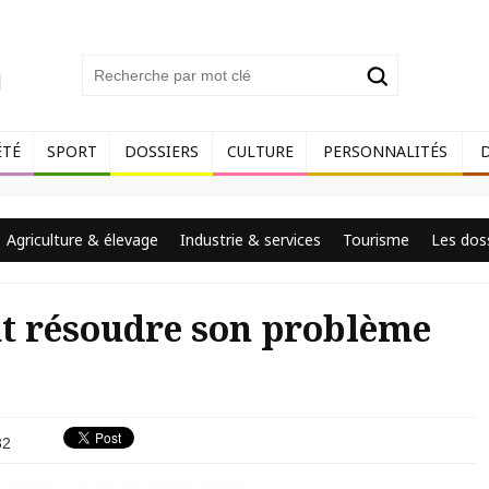
ÉTÉ
SPORT
DOSSIERS
CULTURE
PERSONNALITÉS
Agriculture & élevage
Industrie & services
Tourisme
Les dos
t résoudre son problème
32