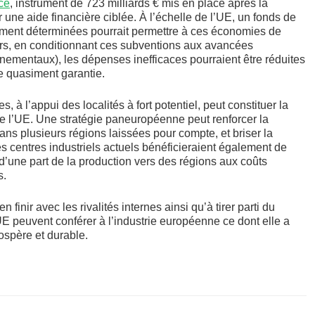
nce
, instrument de 723 milliards € mis en place après la
une aide financière ciblée. À l’échelle de l’UE, un fonds de
ement déterminées pourrait permettre à ces économies de
leurs, en conditionnant ces subventions aux avancées
nnementaux), les dépenses inefficaces pourraient être réduites
re quasiment garantie.
, à l’appui des localités à fort potentiel, peut constituer la
e l’UE. Une stratégie paneuropéenne peut renforcer la
ns plusieurs régions laissées pour compte, et briser la
es centres industriels actuels bénéficieraient également de
d’une part de la production vers des régions aux coûts
s.
finir avec les rivalités internes ainsi qu’à tirer parti du
’UE peuvent conférer à l’industrie européenne ce dont elle a
ospère et durable.