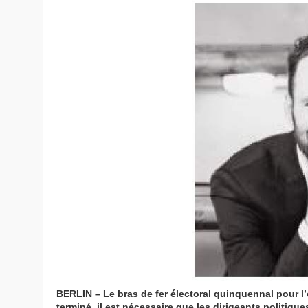
BERLIN – Le bras de fer électoral quinquennal pour 
terminé, il est nécessaire que les dirigeants politiq