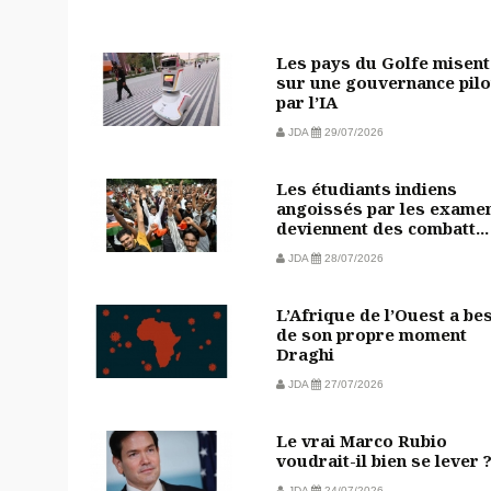
Les pays du Golfe misent
sur une gouvernance pilo
par l’IA
JDA
29/07/2026
Les étudiants indiens
angoissés par les exame
deviennent des combatt...
JDA
28/07/2026
L’Afrique de l’Ouest a be
de son propre moment
Draghi
JDA
27/07/2026
Le vrai Marco Rubio
voudrait-il bien se lever 
JDA
24/07/2026