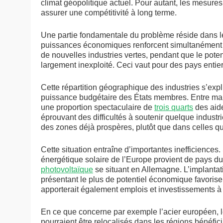
climat géopolitique actuel. Pour autant, les mesures
assurer une compétitivité à long terme.
Une partie fondamentale du problème réside dans le
puissances économiques renforcent simultanément leu
de nouvelles industries vertes, pendant que le po
largement inexploité. Ceci vaut pour des pays enti
Cette répartition géographique des industries s’exp
puissance budgétaire des États membres. Entre mars
une proportion spectaculaire de
trois quarts
des aide
éprouvant des difficultés à soutenir quelque industri
des zones déjà prospères, plutôt que dans celles qui 
Cette situation entraîne d’importantes inefficienc
énergétique solaire de l’Europe provient de pays du
photovoltaïque
se situant en Allemagne. L’implantati
présentant le plus de potentiel économique favorise
apporterait également emplois et investissements à
En ce que concerne par exemple l’acier européen, l
pourraient être relocalisés dans les régions bénéfic