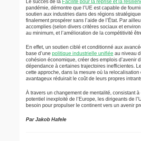
Le succès de la
Facilité pour la reprise et la résilie
pandémie, démontre que l’UE est capable de fournir 
soutien aux industries dans des régions stratégiqu
finalement prospérer sans l’aide de l’État. Par ail
accomplies (selon divers critères sociaux et enviro
au minimum, et l’amélioration de la compétitivité êt
En effet, un soutien ciblé et conditionné aux avancées
base d’une
politique industrielle unifiée
au niveau d
cohésion économique, créer des emplois d’avenir da
dépendance à certaines trajectoires inefficientes. L
cette approche, dans la mesure où la relocalisation 
avantageux réduirait le coût de leurs propres intrant
À travers un changement de mentalité, consistant à en 
potentiel inexploité de l’Europe, les dirigeants de l
besoin pour propulser le continent vers un avenir pr
Par Jakob Hafele