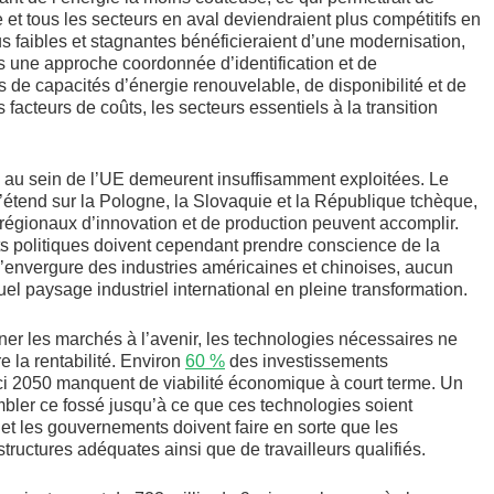
 et tous les secteurs en aval deviendraient plus compétitifs en
 faibles et stagnantes bénéficieraient d’une modernisation,
s une approche coordonnée d’identification et de
s de capacités d’énergie renouvelable, de disponibilité et de
acteurs de coûts, les secteurs essentiels à la transition
ns au sein de l’UE demeurent insuffisamment exploitées. Le
s’étend sur la Pologne, la Slovaquie et la République tchèque,
régionaux d’innovation et de production peuvent accomplir.
ants politiques doivent cependant prendre conscience de la
’envergure des industries américaines et chinoises, aucun
el paysage industriel international en pleine transformation.
ner les marchés à l’avenir, les technologies nécessaires ne
e la rentabilité. Environ
60 %
des investissements
ci 2050 manquent de viabilité économique à court terme. Un
ombler ce fossé jusqu’à ce que ces technologies soient
 et les gouvernements doivent faire en sorte que les
tructures adéquates ainsi que de travailleurs qualifiés.