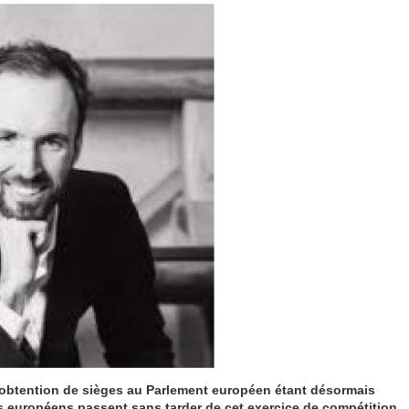
l’obtention de sièges au Parlement européen étant désormais
ues européens passent sans tarder de cet exercice de compétition