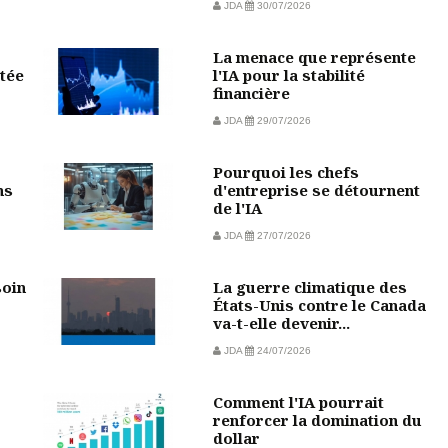
JDA
30/07/2026
La menace que représente
tée
l'IA pour la stabilité
financière
JDA
29/07/2026
Pourquoi les chefs
ns
d'entreprise se détournent
de l'IA
JDA
27/07/2026
soin
La guerre climatique des
États-Unis contre le Canada
va-t-elle devenir...
JDA
24/07/2026
Comment l'IA pourrait
?
renforcer la domination du
dollar