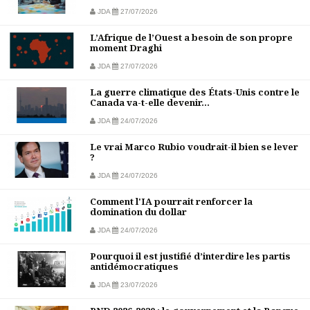
JDA
27/07/2026
L’Afrique de l’Ouest a besoin de son propre
moment Draghi
JDA
27/07/2026
La guerre climatique des États-Unis contre le
Canada va-t-elle devenir...
JDA
24/07/2026
Le vrai Marco Rubio voudrait-il bien se lever
?
JDA
24/07/2026
Comment l'IA pourrait renforcer la
domination du dollar
JDA
24/07/2026
Pourquoi il est justifié d’interdire les partis
antidémocratiques
JDA
23/07/2026