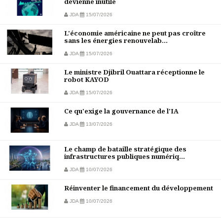
devienne inutile
JDA
15/07/2026
L'économie américaine ne peut pas croître
sans les énergies renouvelab...
JDA
15/07/2026
Le ministre Djibril Ouattara réceptionne le
robot KAYOD
JDA
15/07/2026
Ce qu'exige la gouvernance de l'IA
JDA
13/07/2026
Le champ de bataille stratégique des
infrastructures publiques numériq...
JDA
10/07/2026
Réinventer le financement du développement
JDA
10/07/2026