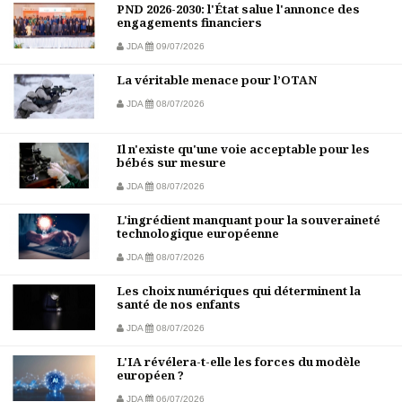
PND 2026-2030: l'État salue l'annonce des
engagements financiers
JDA
09/07/2026
La véritable menace pour l’OTAN
JDA
08/07/2026
Il n'existe qu'une voie acceptable pour les
bébés sur mesure
JDA
08/07/2026
L'ingrédient manquant pour la souveraineté
technologique européenne
JDA
08/07/2026
Les choix numériques qui déterminent la
santé de nos enfants
JDA
08/07/2026
L'IA révélera-t-elle les forces du modèle
européen ?
JDA
06/07/2026