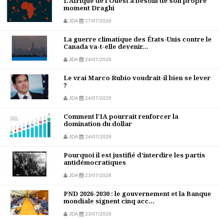
L’Afrique de l’Ouest a besoin de son propre
moment Draghi
JDA
27/07/2026
La guerre climatique des États-Unis contre le
Canada va-t-elle devenir...
JDA
24/07/2026
Le vrai Marco Rubio voudrait-il bien se lever
?
JDA
24/07/2026
Comment l'IA pourrait renforcer la
domination du dollar
JDA
24/07/2026
Pourquoi il est justifié d’interdire les partis
antidémocratiques
JDA
23/07/2026
PND 2026-2030 : le gouvernement et la Banque
mondiale signent cinq acc...
JDA
23/07/2026