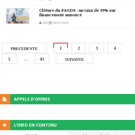
Clôture du PAGDS : un taux de 99% sur
financement annoncé
JDA
03/07/2026
1
2
3
4
PRECEDENTE
...
5
43
SUIVANTE
APPELS D'OFFRES
L’INFO EN CONTINU