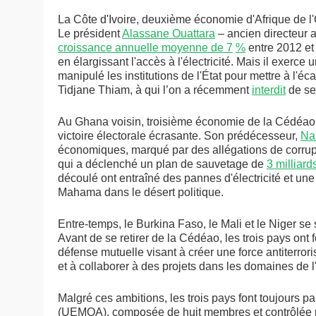
La Côte d'Ivoire, deuxième économie d'Afrique de l'
Le président
Alassane Ouattara
– ancien directeur 
croissance annuelle moyenne de 7
%
entre 2012 et
en élargissant l'accès à l'électricité. Mais il exerce 
manipulé les institutions de l'État pour mettre à l'é
Tidjane Thiam, à qui l’on a récemment
interdit
de se 
Au Ghana voisin, troisième économie de la Cédéao,
victoire électorale écrasante. Son prédécesseur,
Na
économiques, marqué par des allégations de corrupt
qui a déclenché un plan de sauvetage de
3 milliard
découlé ont entraîné des pannes d'électricité et une 
Mahama dans le désert politique.
Entre-temps, le Burkina Faso, le Mali et le Niger s
Avant de se retirer de la Cédéao, les trois pays ont
défense mutuelle visant à créer une force antiterr
et à collaborer à des projets dans les domaines de l'a
Malgré ces ambitions, les trois pays font toujours p
(UEMOA), composée de huit membres et contrôlée par