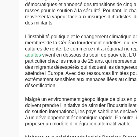
démocratiques et annoncé des transitions de cinq an
russes pour le soutien à la sécurité. Pourtant, le c
renverser la vapeur face aux insurgés djihadistes, de
des militants.
L'instabilité politique et le changement climatique o
membres de la Cédéao lourdement endettés, qui rest
cultures de rente. Le commerce intra-régional ne r
adultes
vivent en dessous du seuil de pauvreté. L'
particulier chez les moins de 25 ans, qui représent
des migrants désespérés qui risquent les dangereuse
atteindre l'Europe. Avec des ressources limitées pou
extrêmement sensibles aux menaces liées au climat, 
désertification.
Malgré un environnement géopolitique de plus en pl
doivent prendre l'initiative de stimuler l'industriali
de soutien international, les pays sahéliens enclav
à un développement économique rapide. En outre, i
proposer un modèle d'intégration alternatif viable.