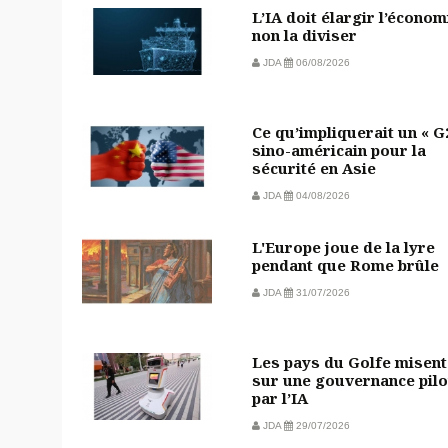
L’IA doit élargir l’économ
non la diviser
JDA
06/08/2026
Ce qu’impliquerait un « G
sino-américain pour la
sécurité en Asie
JDA
04/08/2026
L'Europe joue de la lyre
pendant que Rome brûle
JDA
31/07/2026
Les pays du Golfe misent
sur une gouvernance pilo
par l’IA
JDA
29/07/2026