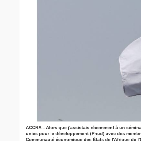
ACCRA – Alors que j'assistais récemment à un sémina
unies pour le développement (Pnud) avec des membre
Communauté économique des États de l'Afrique de l'O