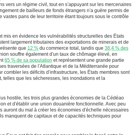
s vers un régime civil, tout en s'appuyant sur les mercenaires
hangement de bailleurs de fonds étrangers n'a guère permis de
 vastes pans de leur territoire étant toujours sous le contrôle
nt mis en évidence les vulnérabilités structurelles des États
ent largement tributaires des exportations de minerais et de
eprésente que
12 %
du commerce total, tandis que
38,4 % des
Union souffre également d'un taux de chômage élevé, en
ent
65 % de sa population
et représentent une grande partie
s traversées de l'Atlantique et de la Méditerranée pour
r combler les déficits d'infrastructure, les États membres sont
telles que les sécheresses, les inondations et la
us hostile, les trois plus grandes économies de la Cédéao
sation et d'établir une union douanière fonctionnelle. Avec peu
és auront du mal à créer les économies d'échelle nécessaires
ls manquent de capitaux et de capacités techniques pour