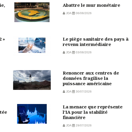
ie,
Abattre le mur monétaire
JDA
06/08/2026
2 »
Le piège sanitaire des pays à
revenu intermédiaire
JDA
03/08/2026
Renoncer aux centres de
données fragilise la
puissance américaine
JDA
30/07/2026
La menace que représente
tée
l'IA pour la stabilité
financière
JDA
29/07/2026