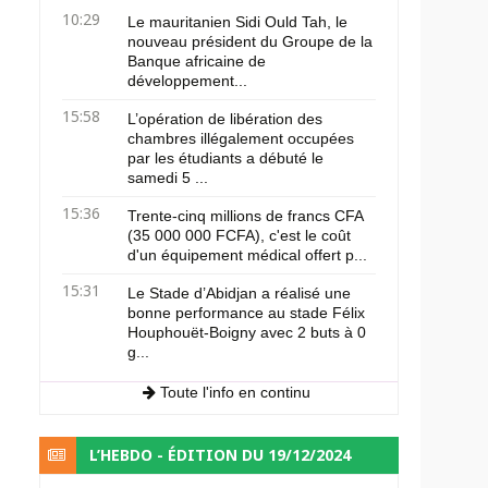
10:29
Le mauritanien Sidi Ould Tah, le
nouveau président du Groupe de la
Banque africaine de
développement...
15:58
L’opération de libération des
chambres illégalement occupées
par les étudiants a débuté le
samedi 5 ...
15:36
Trente-cinq millions de francs CFA
(35 000 000 FCFA), c'est le coût
d'un équipement médical offert p...
15:31
Le Stade d’Abidjan a réalisé une
bonne performance au stade Félix
Houphouët-Boigny avec 2 buts à 0
g...
Toute l'info en continu
L’HEBDO - ÉDITION DU 19/12/2024