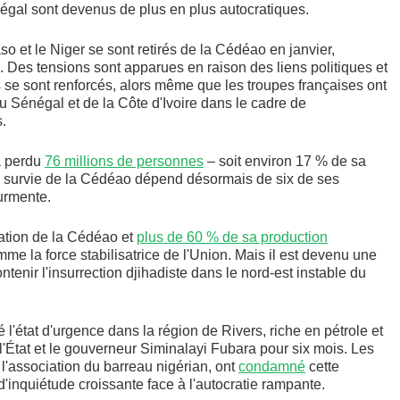
égal sont devenus de plus en plus autocratiques.
o et le Niger se sont retirés de la Cédéao en janvier,
. Des tensions sont apparues en raison des liens politiques et
ls se sont renforcés, alors même que les troupes françaises ont
u Sénégal et de la Côte d'Ivoire dans le cadre de
s.
a perdu
76 millions de personnes
– soit environ 17 % de sa
 La survie de la Cédéao dépend désormais de six de ses
urmente.
lation de la Cédéao et
plus de 60 % de sa production
mme la force stabilisatrice de l'Union. Mais il est devenu une
ntenir l'insurrection djihadiste dans le nord-est instable du
 l'état d'urgence dans la région de Rivers, riche en pétrole et
l'État et le gouverneur Siminalayi Fubara pour six mois. Les
l'association du barreau nigérian, ont
condamné
cette
'inquiétude croissante face à l'autocratie rampante.