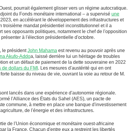
Ouest, pourrait également glisser vers un régime autocratique.
adjoint du Fonds monétaire international – a supervisé
une
 2023, en accélérant le développement des infrastructures et
un troisième mandat présidentiel inconstitutionnel et il a
cart ses opposants politiques, notamment le chef de l'opposition
présenter à l'élection présidentielle d'octobre.
 le président
John Mahama
est revenu au pouvoir après une
na Akufo-Addo
a, laissé derrière lui un héritage de troubles
ion et un défaut de paiement de la dette souveraine en 2022
s de dollars du FMI
. Les mesures d'austérité qui en ont
forte baisse du niveau de vie, ouvrant la voie au retour de M.
e sont lancés dans une expérience d'autonomie régionale.
 formé l'Alliance des États du Sahel (AES), un pacte de
oriste commune, à mettre en place une banque d'investissement
griculture, de l'énergie et des infrastructures.
artie de l'Union économique et monétaire ouest-africaine
 la France. Chacun d'entre eux a restreint les libertés