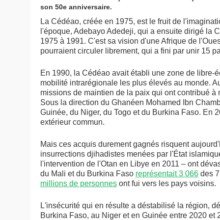
son 50e anniversaire.
La Cédéao, créée en 1975, est le fruit de l'imagin
l'époque, Adebayo Adedeji, qui a ensuite dirigé la
1975 à 1991. C'est sa vision d'une Afrique de l'Ouest
pourraient circuler librement, qui a fini par unir 15 p
En 1990, la Cédéao avait établi une zone de libre-éc
mobilité intrarégionale les plus élevés au monde. 
missions de maintien de la paix qui ont contribué à m
Sous la direction du Ghanéen Mohamed Ibn Chambas,
Guinée, du Niger, du Togo et du Burkina Faso. En 201
extérieur commun.
Mais ces acquis durement gagnés risquent aujourd'h
insurrections djihadistes menées par l'État islamique 
l'intervention de l'Otan en Libye en 2011 – ont dévas
du Mali et du Burkina Faso
représentait 3 066
des 7
millions de personnes
ont fui vers les pays voisins.
L'insécurité qui en résulte a déstabilisé la région, 
Burkina Faso, au Niger et en Guinée entre 2020 et 