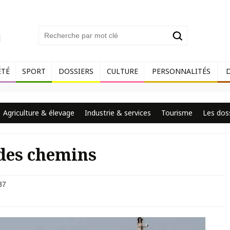
ÉTÉ
SPORT
DOSSIERS
CULTURE
PERSONNALITÉS
Agriculture & élevage
Industrie & services
Tourisme
Les dos
 des chemins
37