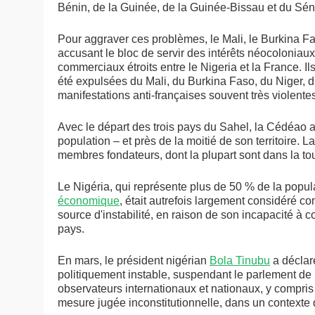
Bénin, de la Guinée, de la Guinée-Bissau et du Sén
Pour aggraver ces problèmes, le Mali, le Burkina Fas
accusant le bloc de servir des intérêts néocoloniaux
commerciaux étroits entre le Nigeria et la France. I
été expulsées du Mali, du Burkina Faso, du Niger, d
manifestations anti-françaises souvent très violente
Avec le départ des trois pays du Sahel, la Cédéao 
population – et près de la moitié de son territoire.
membres fondateurs, dont la plupart sont dans la to
Le Nigéria, qui représente plus de 50 % de la popu
économique
, était autrefois largement considéré co
source d'instabilité, en raison de son incapacité à co
pays.
En mars, le président nigérian
Bola Tinubu
a déclaré
politiquement instable, suspendant le parlement de 
observateurs internationaux et nationaux, y compris 
mesure jugée inconstitutionnelle, dans un contexte d