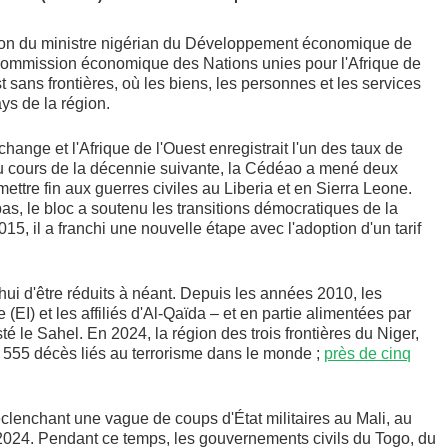
ation du ministre nigérian du Développement économique de
 Commission économique des Nations unies pour l'Afrique de
 sans frontières, où les biens, les personnes et les services
ays de la région.
hange et l'Afrique de l'Ouest enregistrait l'un des taux de
Au cours de la décennie suivante, la Cédéao a mené deux
ettre fin aux guerres civiles au Liberia et en Sierra Leone.
 le bloc a soutenu les transitions démocratiques de la
5, il a franchi une nouvelle étape avec l'adoption d'un tarif
ui d'être réduits à néant. Depuis les années 2010, les
(EI) et les affiliés d'Al-Qaïda – et en partie alimentées par
té le Sahel. En 2024, la région des trois frontières du Niger,
 555 décès liés au terrorisme dans le monde ;
près de cinq
déclenchant une vague de coups d'État militaires au Mali, au
2024. Pendant ce temps, les gouvernements civils du Togo, du