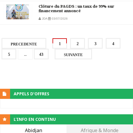
Clôture du PAGDS : un taux de 99% sur
financement annoncé
JDA
03/07/2026
1
2
3
4
PRECEDENTE
...
5
43
SUIVANTE
APPELS D'OFFRES
L’INFO EN CONTINU
Abidjan
Afrique & Monde