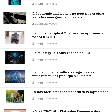
JDA
15/07/2026
L'économie américaine ne peut pas croître
sans les énergies renouvelab...
JDA
15/07/2026
Le ministre Djibril Ouattara réceptionne le
robot KAYOD
JDA
15/07/2026
Ce qu'exige la gouvernance de l'IA
JDA
13/07/2026
Le champ de bataille stratégique des
infrastructures publiques numériq...
JDA
10/07/2026
Réinventer le financement du développement
JDA
10/07/2026
PND 2026-2030: l'État salue l'annonce des