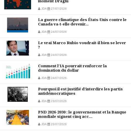
moment Draghi
JDA
27/07/2026
La guerre climatique des États-Unis contre le
Canada va-t-elle devenir...
JDA
24/07/2026
Le vrai Marco Rubio voudrait-il bien se lever
?
JDA
24/07/2026
Comment l'IA pourrait renforcer la
domination du dollar
JDA
24/07/2026
Pourquoi il est justifié d’interdire les partis
antidémocratiques
JDA
23/07/2026
PND 2026-2030 : le gouvernement et la Banque
mondiale signent cinq acc...
JDA
23/07/2026