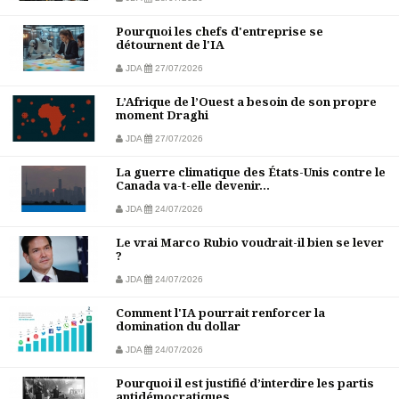
Pourquoi les chefs d'entreprise se
détournent de l'IA
JDA
27/07/2026
L’Afrique de l’Ouest a besoin de son propre
moment Draghi
JDA
27/07/2026
La guerre climatique des États-Unis contre le
Canada va-t-elle devenir...
JDA
24/07/2026
Le vrai Marco Rubio voudrait-il bien se lever
?
JDA
24/07/2026
Comment l'IA pourrait renforcer la
domination du dollar
JDA
24/07/2026
Pourquoi il est justifié d’interdire les partis
antidémocratiques