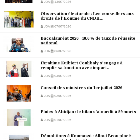
JDA
13/07/2026
Observation électorale : Les conseillers aux
droits de l’Homme du CNDH...
JDA
07/07/2026
Baccalauréat 2026 : 40,6 % de taux de réussite
national
JDA
06/07/2026
Ibrahime Kuibiert Coulibaly s'engage à
remplir sa fonction avec impart...
JDA
03/07/2026
Conseil des ministres du 1er juillet 2026
JDA
02/07/2026
Pluies à Abidjan : le bilan s’alourdit à 59 morts
JDA
01/07/2026
Démolitions à Koumassi : Alloui Brou placé