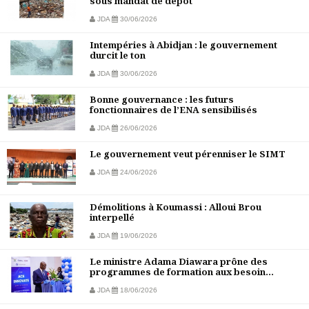
sous mandat de dépôt
JDA
30/06/2026
Intempéries à Abidjan : le gouvernement
durcit le ton
JDA
30/06/2026
Bonne gouvernance : les futurs
fonctionnaires de l’ENA sensibilisés
JDA
26/06/2026
Le gouvernement veut pérenniser le SIMT
JDA
24/06/2026
Démolitions à Koumassi : Alloui Brou
interpellé
JDA
19/06/2026
Le ministre Adama Diawara prône des
programmes de formation aux besoin...
JDA
18/06/2026