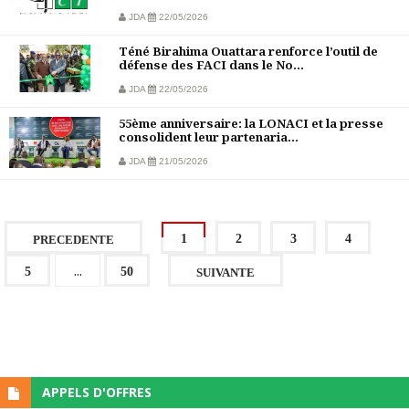
JDA
22/05/2026
Téné Birahima Ouattara renforce l’outil de
défense des FACI dans le No...
JDA
22/05/2026
55ème anniversaire: la LONACI et la presse
consolident leur partenaria...
JDA
21/05/2026
1
2
3
4
PRECEDENTE
...
5
50
SUIVANTE
APPELS D'OFFRES