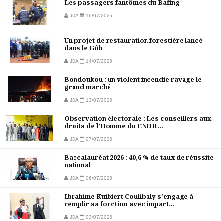
Les passagers fantômes du Bafing
JDA
16/07/2026
Un projet de restauration forestière lancé
dans le Gôh
JDA
14/07/2026
Bondoukou : un violent incendie ravage le
grand marché
JDA
13/07/2026
Observation électorale : Les conseillers aux
droits de l’Homme du CNDH...
JDA
07/07/2026
Baccalauréat 2026 : 40,6 % de taux de réussite
national
JDA
06/07/2026
Ibrahime Kuibiert Coulibaly s'engage à
remplir sa fonction avec impart...
JDA
03/07/2026