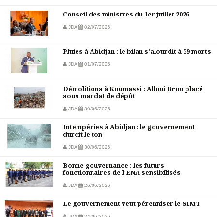
Conseil des ministres du 1er juillet 2026
JDA
02/07/2026
Pluies à Abidjan : le bilan s’alourdit à 59 morts
JDA
01/07/2026
Démolitions à Koumassi : Alloui Brou placé
sous mandat de dépôt
JDA
30/06/2026
Intempéries à Abidjan : le gouvernement
durcit le ton
JDA
30/06/2026
Bonne gouvernance : les futurs
fonctionnaires de l’ENA sensibilisés
JDA
26/06/2026
Le gouvernement veut pérenniser le SIMT
JDA
24/06/2026