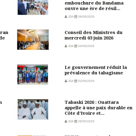
embouchure du Bandama
ouvre une ère de résil...
JDA
09/06/2026
oran
Conseil des Ministres du
de
mercredi 03 juin 2026
JDA
04/06/2026
Le gouvernement réduit la
prévalence du tabagisme
JDA
02/06/2026
n
Tabaski 2026 : Ouattara
appelle à une paix durable en
Côte d’Ivoire et...
JDA
28/05/2026