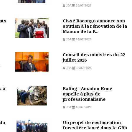
JDA
29/07/2026
nts
Cissé Bacongo annonce son
soutien à la rénovation de la
Maison de la P...
JDA
24/07/2026
Conseil des ministres du 22
juillet 2026
t
JDA
23/07/2026
s à
Bafing : Amadou Koné
appelle à plus de
professionnalisme
JDA
18/07/2026
 du
Un projet de restauration
forestière lancé dans le Gôh