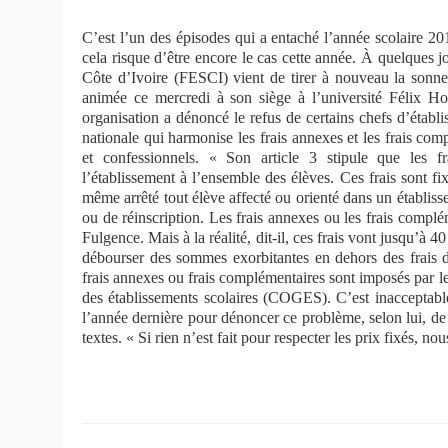
C’est l’un des épisodes qui a entaché l’année scolaire 201
cela risque d’être encore le cas cette année. À quelques jo
Côte d’Ivoire (FESCI) vient de tirer à nouveau la sonn
animée ce mercredi à son siège à l’université Félix Ho
organisation a dénoncé le refus de certains chefs d’établ
nationale qui harmonise les frais annexes et les frais com
et confessionnels. « Son article 3 stipule que les f
l’établissement à l’ensemble des élèves. Ces frais sont f
même arrêté tout élève affecté ou orienté dans un établisse
ou de réinscription. Les frais annexes ou les frais compl
Fulgence. Mais à la réalité, dit-il, ces frais vont jusqu’à 
débourser des sommes exorbitantes en dehors des frais d’
frais annexes ou frais complémentaires sont imposés par le
des établissements scolaires (COGES). C’est inacceptable»
l’année dernière pour dénoncer ce problème, selon lui, d
textes. « Si rien n’est fait pour respecter les prix fixés, n