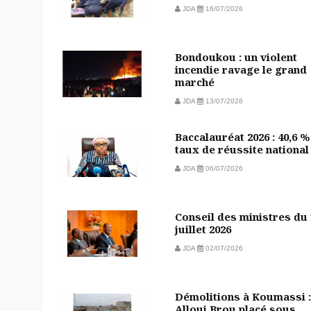
JDA
16/07/2026
Bondoukou : un violent
incendie ravage le grand
marché
JDA
13/07/2026
Baccalauréat 2026 : 40,6 %
taux de réussite national
JDA
06/07/2026
Conseil des ministres du
juillet 2026
JDA
02/07/2026
Démolitions à Koumassi :
Alloui Brou placé sous