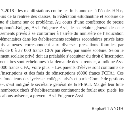
7-2018 : les manifestations contre les frais annexes à l’école. Hélas,
urs de la rentrée des classes, la Fédération estudiantine et scolaire de
ette d’alarme sur ce problème. Au cours d’une conférence de presse
uphouët-Boigny, Assi Fulgence Assi, le secrétaire général de cette
issements privés à se conformer à l’arrêté du ministère de l’Education
plémentaires dans les établissements scolaires secondaires privés laïcs
rais annexes correspondent aux diverses prestations fournies par
ixés de 0 à 37 000 francs CFA par élève, par année scolaire. Selon le
ment scolaire privé doit au préalable s’acquitter du droit d’inscription
émentaires sont échelonnés à la demande des parents », a indiqué Assi
40 000 francs CFA, voire plus. « Les parents d’élèves sont contraints de
inscriptions et des frais de réinscriptions (6000 francs FCFA). Ces
s fondateurs des lycées et collèges privés et par le Comité de gestions
, s’est indigné le secrétaire général de la FESCI. Malgré leur lutte
e nombreux chefs d’établissements continuent de fouler aux pieds les
ous allons aviser », a prévenu Assi Fulgence Assi.
Raphaël TANOH