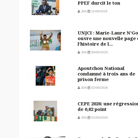
PPEF durcit le ton
JDA
11/06/2026
UNJCI : Marie-Laure N’G
ouvre une nouvelle page 
l’histoire de l...
JDA
09/06/2026
Apoutchou National
condamné à trois ans de
prison ferme
JDA
02/06/2026
CEPE 2026: une régressio
de 0,82 point
JDA
01/06/2026