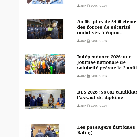
JDA
30/07/2026
An 66 : plus de 5400 éléme
des forces de sécurité
mobilisés à Yopou...
JDA
24/07/2026
Indépendance 2026: une
Journée nationale de
salubrité prévue le 2 aoû
JDA
24/07/2026
BTS 2026 : 56 881 candidat
l’assaut du diplôme
JDA
22/07/2026
Les passagers fantômes
Bafing