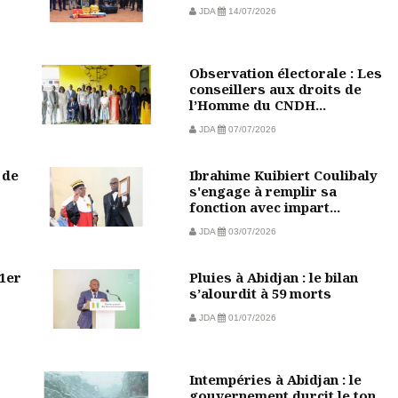
JDA
14/07/2026
Observation électorale : Les
conseillers aux droits de
l’Homme du CNDH...
JDA
07/07/2026
 de
Ibrahime Kuibiert Coulibaly
s'engage à remplir sa
fonction avec impart...
JDA
03/07/2026
 1er
Pluies à Abidjan : le bilan
s’alourdit à 59 morts
JDA
01/07/2026
Intempéries à Abidjan : le
gouvernement durcit le ton