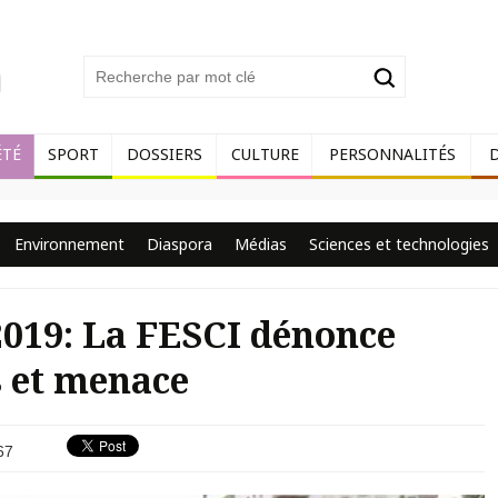
ÉTÉ
SPORT
DOSSIERS
CULTURE
PERSONNALITÉS
Environnement
Diaspora
Médias
Sciences et technologies
2019: La FESCI dénonce
s et menace
67