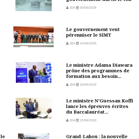
JDA
30/06/2026
Le gouvernement veut
pérenniser le SIMT
JDA
24/06/2026
Le ministre Adama Diawara
prône des programmes de
formation aux besoin...
JDA
18/06/2026
Le ministre N'Guessan Koffi
lance les épreuves écrites
du Baccalauréat...
JDA
15/06/2026
 le
Grand-Lahou : la nouvelle