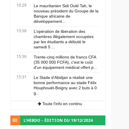
10:29
Le mauritanien Sidi Ould Tah, le
nouveau président du Groupe de la
Banque africaine de
développement...
15:58
L’opération de libération des
chambres illégalement occupées
par les étudiants a débuté le
samedi 5 ...
15:36
Trente-cinq millions de francs CFA
(35 000 000 FCFA), c'est le coût
d'un équipement médical offert p...
15:31
Le Stade d’Abidjan a réalisé une
bonne performance au stade Félix
Houphouët-Boigny avec 2 buts à 0
g...
Toute l'info en continu
L’HEBDO - ÉDITION DU 19/12/2024