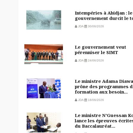
Intempéries à Abidjan : le
gouvernement durcit le t
JDA
30/06/2026
Le gouvernement veut
pérenniser le SIMT
JDA
24/06/2026
Le ministre Adama Diaw
prône des programmes d
formation aux besoin...
JDA
18/06/2026
Le ministre N'Guessan Ko
lance les épreuves écrite
du Baccalauréat...