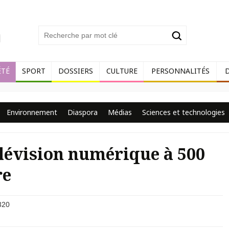
ÉTÉ
SPORT
DOSSIERS
CULTURE
PERSONNALITÉS
Environnement
Diaspora
Médias
Sciences et technologies
télévision numérique à 500
re
320