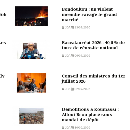
n
Bondoukou : un violent
Gôh
incendie ravage le grand
marché
JDA
13/07/2026
Les
Baccalauréat 2026 : 40,6 % de
taux de réussite national
JDA
06/07/2026
aly
Conseil des ministres du 1er
juillet 2026
JDA
02/07/2026
Démolitions à Koumassi :
Alloui Brou placé sous
mandat de dépôt
JDA
30/06/2026