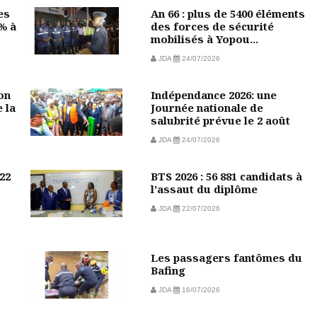
es
An 66 : plus de 5400 éléments
 % à
des forces de sécurité
mobilisés à Yopou...
JDA
24/07/2026
on
Indépendance 2026: une
 la
Journée nationale de
salubrité prévue le 2 août
JDA
24/07/2026
22
BTS 2026 : 56 881 candidats à
l’assaut du diplôme
JDA
22/07/2026
Les passagers fantômes du
Bafing
JDA
16/07/2026