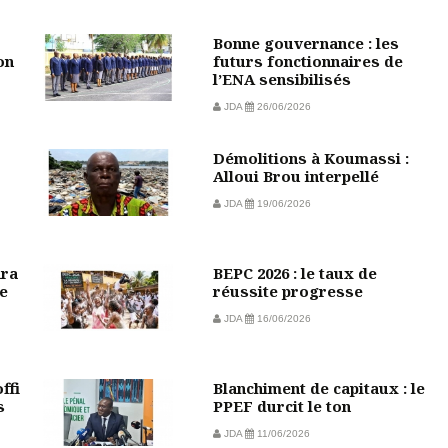
Bonne gouvernance : les
on
futurs fonctionnaires de
l’ENA sensibilisés
JDA
26/06/2026
Démolitions à Koumassi :
Alloui Brou interpellé
JDA
19/06/2026
ara
BEPC 2026 : le taux de
e
réussite progresse
JDA
16/06/2026
ffi
Blanchiment de capitaux : le
s
PPEF durcit le ton
JDA
11/06/2026