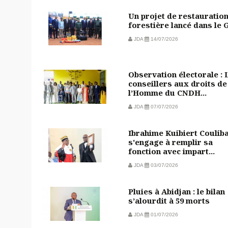
Un projet de restauratio
forestière lancé dans le 
JDA
14/07/2026
Observation électorale : 
conseillers aux droits de
l’Homme du CNDH...
JDA
07/07/2026
Ibrahime Kuibiert Coulib
s'engage à remplir sa
fonction avec impart...
JDA
03/07/2026
Pluies à Abidjan : le bilan
s’alourdit à 59 morts
JDA
01/07/2026