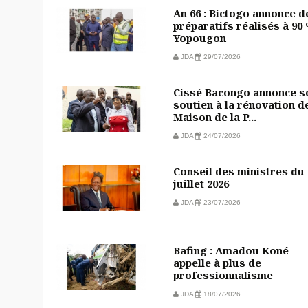
An 66 : Bictogo annonce d
préparatifs réalisés à 90
Yopougon
JDA
29/07/2026
Cissé Bacongo annonce s
soutien à la rénovation de
Maison de la P...
JDA
24/07/2026
Conseil des ministres du 
juillet 2026
JDA
23/07/2026
Bafing : Amadou Koné
appelle à plus de
professionnalisme
JDA
18/07/2026