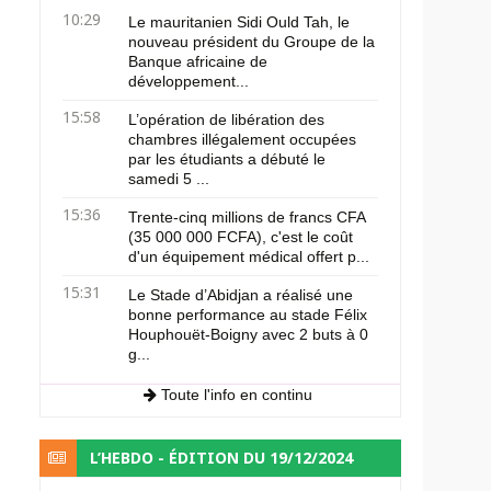
10:29
Le mauritanien Sidi Ould Tah, le
nouveau président du Groupe de la
Banque africaine de
développement...
15:58
L’opération de libération des
chambres illégalement occupées
par les étudiants a débuté le
samedi 5 ...
15:36
Trente-cinq millions de francs CFA
(35 000 000 FCFA), c'est le coût
d'un équipement médical offert p...
15:31
Le Stade d’Abidjan a réalisé une
bonne performance au stade Félix
Houphouët-Boigny avec 2 buts à 0
g...
Toute l'info en continu
L’HEBDO - ÉDITION DU 19/12/2024