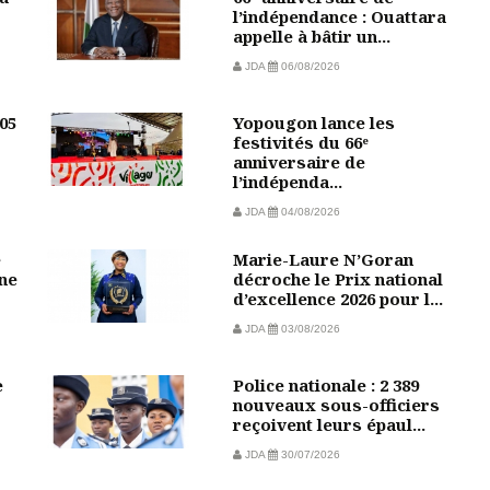
l’indépendance : Ouattara
appelle à bâtir un...
JDA
06/08/2026
05
Yopougon lance les
festivités du 66ᵉ
anniversaire de
l’indépenda...
JDA
04/08/2026
e
Marie-Laure N’Goran
une
décroche le Prix national
d’excellence 2026 pour l...
JDA
03/08/2026
e
Police nationale : 2 389
nouveaux sous-officiers
reçoivent leurs épaul...
JDA
30/07/2026