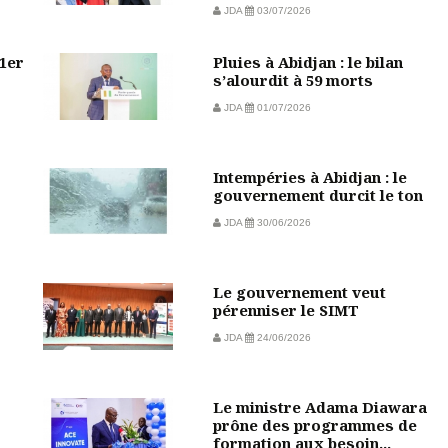
JDA
03/07/2026
 1er
Pluies à Abidjan : le bilan
s’alourdit à 59 morts
JDA
01/07/2026
Intempéries à Abidjan : le
gouvernement durcit le ton
JDA
30/06/2026
Le gouvernement veut
pérenniser le SIMT
JDA
24/06/2026
Le ministre Adama Diawara
prône des programmes de
formation aux besoin...