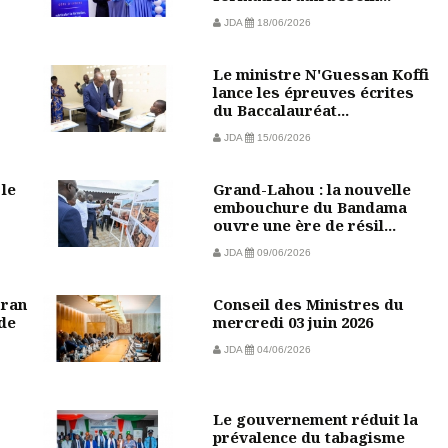
JDA
18/06/2026
Le ministre N'Guessan Koffi
lance les épreuves écrites
du Baccalauréat...
JDA
15/06/2026
 le
Grand-Lahou : la nouvelle
embouchure du Bandama
ouvre une ère de résil...
JDA
09/06/2026
oran
Conseil des Ministres du
de
mercredi 03 juin 2026
JDA
04/06/2026
Le gouvernement réduit la
prévalence du tabagisme