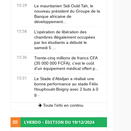
10:29
Le mauritanien Sidi Ould Tah, le
nouveau président du Groupe de la
Banque africaine de
développement...
15:58
L’opération de libération des
chambres illégalement occupées
par les étudiants a débuté le
samedi 5 ...
15:36
Trente-cinq millions de francs CFA
(35 000 000 FCFA), c'est le coût
d'un équipement médical offert p...
15:31
Le Stade d’Abidjan a réalisé une
bonne performance au stade Félix
Houphouët-Boigny avec 2 buts à 0
g...
Toute l'info en continu
L’HEBDO - ÉDITION DU 19/12/2024