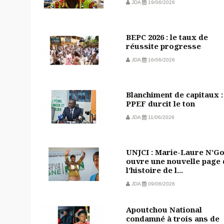
JDA
19/06/2026
BEPC 2026 : le taux de
réussite progresse
JDA
16/06/2026
Blanchiment de capitaux :
PPEF durcit le ton
JDA
11/06/2026
UNJCI : Marie-Laure N’G
ouvre une nouvelle page 
l’histoire de l...
JDA
09/06/2026
Apoutchou National
condamné à trois ans de