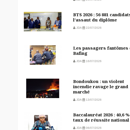
BTS 2026 : 56 881 candidat
l’assaut du diplôme
JDA
22/07/2026
Les passagers fantômes
Bafing
JDA
16/07/2026
Bondoukou : un violent
incendie ravage le grand
marché
JDA
13/07/2026
Baccalauréat 2026 : 40,6 %
taux de réussite national
JDA
06/07/2026