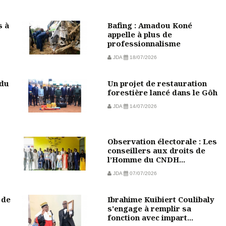
s à
Bafing : Amadou Koné
appelle à plus de
professionnalisme
JDA
18/07/2026
 du
Un projet de restauration
forestière lancé dans le Gôh
JDA
14/07/2026
Observation électorale : Les
conseillers aux droits de
l’Homme du CNDH...
JDA
07/07/2026
 de
Ibrahime Kuibiert Coulibaly
s'engage à remplir sa
fonction avec impart...