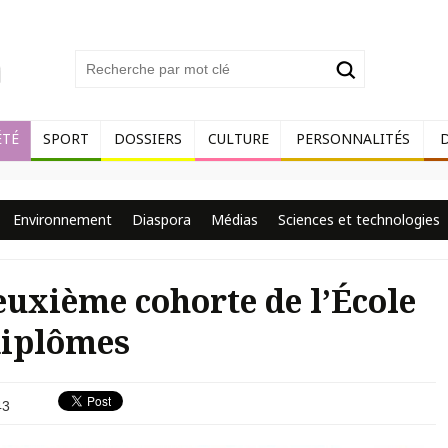
ÉTÉ
SPORT
DOSSIERS
CULTURE
PERSONNALITÉS
Environnement
Diaspora
Médias
Sciences et technologies
uxième cohorte de l’École
 diplômes
43