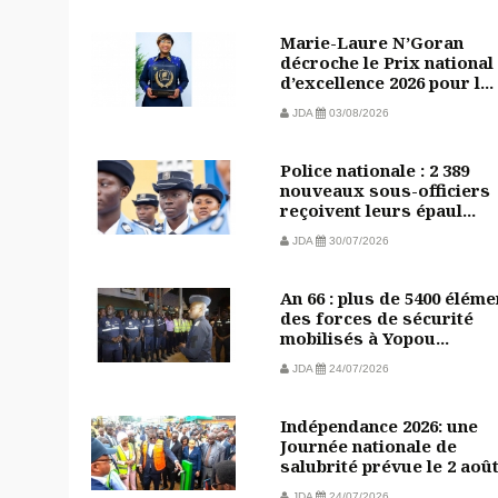
Marie-Laure N’Goran
décroche le Prix national
d’excellence 2026 pour l...
JDA
03/08/2026
Police nationale : 2 389
nouveaux sous-officiers
reçoivent leurs épaul...
JDA
30/07/2026
An 66 : plus de 5400 éléme
des forces de sécurité
mobilisés à Yopou...
JDA
24/07/2026
Indépendance 2026: une
Journée nationale de
salubrité prévue le 2 aoû
JDA
24/07/2026