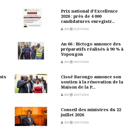
Prix national d’Excellence
2026 : près de 4 000
candidatures enregistr...
JDA
31/07/2026
An 66 : Bictogo annonce des
préparatifs réalisés à 90 % à
Yopougon
JDA
29/07/2026
nts
Cissé Bacongo annonce son
soutien à la rénovation de la
Maison de la P...
JDA
24/07/2026
Conseil des ministres du 22
juillet 2026
t
JDA
23/07/2026