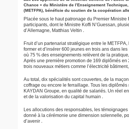
Chance » du Ministère de l’Enseignement Technique, 
(METFPA), bénéficie du soutien de la coopération allem
Placée sous le haut patronage du Premier Ministr
participants, dont le Ministre Koffi N’Guessan, p
d’Allemagne, Matthias Veltin .
Fruit d’un partenariat stratégique entre le METFPA
former et d’insérer 600 jeunes en trois ans dans l
où 75 % des enseignements relèvent de la pratique
Après une première promotion de 169 diplômés en 20
trois nouveaux métiers comme l’électricité bâtiment, 
Au total, dix spécialités sont couvertes, de la maço
coffrage ou encore le ferraillage. Tous les diplômés
KAYDAN Groupe, en qualité de salariés. Un réel en
et de la valorisation du capital humain .
Les allocutions des responsables, les témoignages e
donné à la cérémonie une dimension solennelle, por
d’avenir .