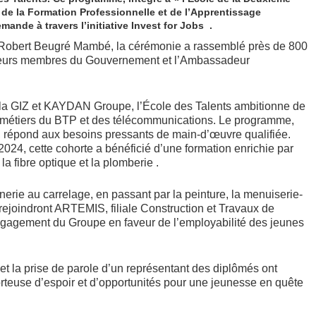
de la Formation Professionnelle et de l’Apprentissage
ande à travers l’initiative Invest for Jobs .
e Robert Beugré Mambé, la cérémonie a rassemblé près de 800
lusieurs membres du Gouvernement et l’Ambassadeur
, la GIZ et KAYDAN Groupe, l’École des Talents ambitionne de
es métiers du BTP et des télécommunications. Le programme,
, répond aux besoins pressants de main-d’œuvre qualifiée.
24, cette cohorte a bénéficié d’une formation enrichie par
la fibre optique et la plomberie .
nnerie au carrelage, en passant par la peinture, la menuiserie-
 rejoindront ARTEMIS, filiale Construction et Travaux de
gagement du Groupe en faveur de l’employabilité des jeunes
t la prise de parole d’un représentant des diplômés ont
teuse d’espoir et d’opportunités pour une jeunesse en quête