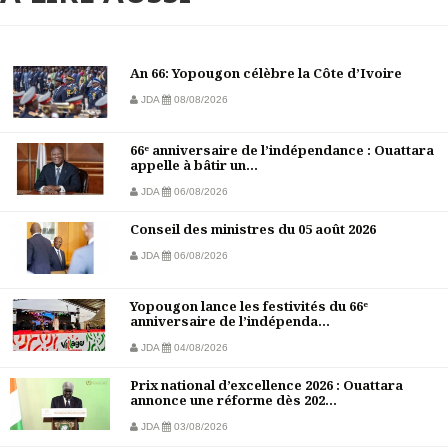
An 66: Yopougon célèbre la Côte d’Ivoire
JDA
08/08/2026
66ᵉ anniversaire de l’indépendance : Ouattara
appelle à bâtir un...
JDA
06/08/2026
Conseil des ministres du 05 août 2026
JDA
06/08/2026
Yopougon lance les festivités du 66ᵉ
anniversaire de l’indépenda...
JDA
04/08/2026
Prix national d’excellence 2026 : Ouattara
annonce une réforme dès 202...
JDA
03/08/2026