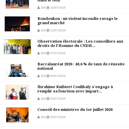
dans le Gôh
JDA
14/07/2026
Bondoukou : un violent incendie ravage le
grand marché
JDA
13/07/2026
Observation électorale : Les conseillers aux
droits de l’Homme du CNDH...
JDA
07/07/2026
Baccalauréat 2026 : 40,6 % de taux de réussite
national
JDA
06/07/2026
Ibrahime Kuibiert Coulibaly s'engage à
remplir sa fonction avec impart...
JDA
03/07/2026
Conseil des ministres du 1er juillet 2026
JDA
02/07/2026