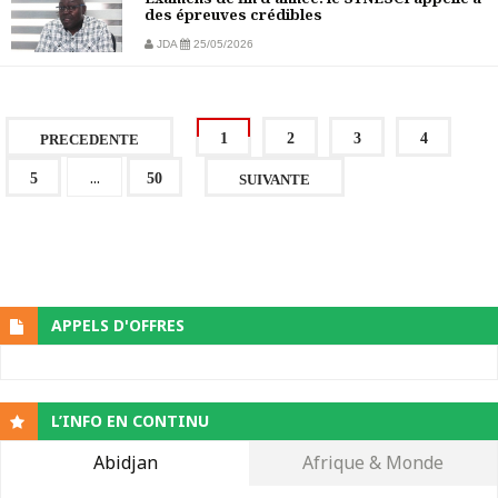
des épreuves crédibles
JDA
25/05/2026
1
2
3
4
PRECEDENTE
...
5
50
SUIVANTE
APPELS D'OFFRES
L’INFO EN CONTINU
Abidjan
Afrique & Monde