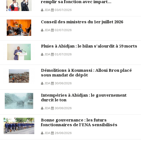
remplir sa fonction avec impart...
JDA
03/07/2026
Conseil des ministres du 1er juillet 2026
JDA
02/07/2026
Pluies à Abidjan : le bilan s’alourdit à 59 morts
JDA
01/07/2026
Démolitions à Koumassi : Alloui Brou placé
sous mandat de dépôt
JDA
30/06/2026
Intempéries à Abidjan : le gouvernement
durcit le ton
JDA
30/06/2026
Bonne gouvernance : les futurs
fonctionnaires de l’ENA sensibilisés
JDA
26/06/2026