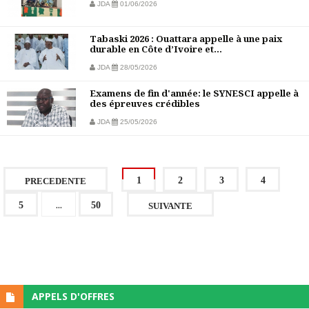
JDA
01/06/2026
Tabaski 2026 : Ouattara appelle à une paix
durable en Côte d’Ivoire et...
JDA
28/05/2026
Examens de fin d'année: le SYNESCI appelle à
des épreuves crédibles
JDA
25/05/2026
1
2
3
4
PRECEDENTE
...
5
50
SUIVANTE
APPELS D'OFFRES