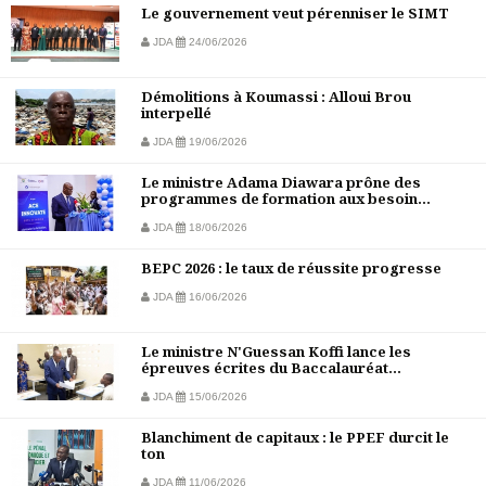
Le gouvernement veut pérenniser le SIMT
JDA
24/06/2026
Démolitions à Koumassi : Alloui Brou
interpellé
JDA
19/06/2026
Le ministre Adama Diawara prône des
programmes de formation aux besoin...
JDA
18/06/2026
BEPC 2026 : le taux de réussite progresse
JDA
16/06/2026
Le ministre N'Guessan Koffi lance les
épreuves écrites du Baccalauréat...
JDA
15/06/2026
Blanchiment de capitaux : le PPEF durcit le
ton
JDA
11/06/2026