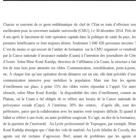
Chacun se souvient de ce geste emblématique du chef de l’Etat en train d’effectuer son
enrôleraient pour la couverture maladie universelle (CMU), l e 30 décembre 2014. Près de
4 ans après le lancement de cette opération capitale dans la politique de santé du pays, les
premiers bénéficiaires se font toujours désirer. Seulement 1 040 436 personnes inscrites !
C’est du moins ce qui ressort de l’atelier de formation sur la CMU organisée ce vendredi
par la Caisse nationale d’assurance maladie (Cnam) à l’intention des journalistes de Côte
d’Ivoire. Selon Mme Koné Karidja, directrice de l’affiliation à la Cnam, la structure a fait
feu de tous bois pour atteindre ses cibles. Communication, sensibilisation, porte-à-porte,
etc. À chaque fois qu’une opération devait démarrer sur un site, elle était précédée d’une
communication intensive pour mobiliser la population. Mais une fois les agents
d’enrôlement sur place, à peine 15% des cibles visées répondait à l’appel. Un autre
obstacle, selon Mme Koné Karidja : la disponibilité des sites d’enrôlement, comme au
Plateau, où la Cnam a été obligée de se référer aux locaux de la Caisse nationale de
prévoyance sociale (Cnps). A l’intérieur, 50% des centres, d’après elle, sont des
préfectures, parce que la collaboration avec les mairies reste toujours difficile. Et quand il
fallait se référer à une école, un autre problème surgissait. Il s’agit, au dire de la formatrice,
de la question de l’insécurité. Au Lycée professionnel de Yopougon, par exemple, Mme
Koné Kadidja témoigne que c’était des vols de matériel. Au Lycée hôtelier de Cocody, des
agents ont été victimes d’agression. Bref, autant de problèmes que les agents et