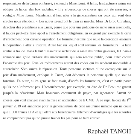
responsables de la Cnam ont bravé, à entendre Mme Koné. A la fin, la structure a même été
obligée de lancer des box mobiles. « Il y a beaucoup de choses qui ont été essayées, a
souligné Mme Koné. Maintenant il faut aller à la généralisation car ceux qui sont déjà
enrôlés nous attendent ». Les autres prendront le train en marche. Mais Dr Brou Christian,
directeur des prestations à la Cnam, pense que pour une politique de santé aussi essentielle,
il faudra peut-être faire appel à l’enrôlement obligatoire, en exigeant par exemple la carte
d’enrôlement pour certaine opération. Le formateur estime que seule la coercition amènera
la population à aller s’inscrire. Autre fait sur lequel sont revenus les formateurs : la lutte
contre la fraude. Dans le but d’assainir le secteur de la santé des brebis galeuses, la Cnam a
annoncé une grille tarifaire des médicaments qui sera rendue public, pour lutter contre
l’anarchie des prix. Tous les médicaments auront des codes qui les rendront impossible à
surenchérir. S’en suivra la répression. Toute personne victimes d’une escroquerie sur le
prix d’un médicament, explique la Cnam, doit dénoncer la personne quelle que soit sa
fonction. En outre, si les gens se font avoir, d’après les formateurs, c’est en partie parce
qu’ils ne s’informent pas. L’accouchement, par exemple, au dire de Dr Brou est gratuit
jusqu’a la césarienne. Mais beaucoup continuent de payer, par ignorance. Autant de
er
choses, qui vont changer avant la mise en application de la CMU. À ce sujet, la date du 1
janvier 2019 est annoncée pour la généralisation de cette assurance maladie qui ne coûte
que 1.000 francs CFA et qui offre aux bénéficiaires tellement d’avantages que les autorités
ne comprennent pas qu’on puisse traîner les pas pour se faire enrôler.
Raphaël TANOH