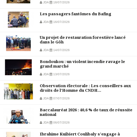
JDA
18/07/2026
Les passagers fantômes du Bafing
JDA
16/07/2026
Un projet de restauration forestière lancé
dans le Gôh
JDA
14/07/2026
Bondoukou : un violent incendie ravage le
grand marché
JDA
13/07/2026
Observation électorale : Les conseillers aux
droits de l’Homme du CNDH...
JDA
07/07/2026
Baccalauréat 2026 : 40,6 % de taux de réussite
national
JDA
06/07/2026
Ibrahime Kuibiert Coulibaly s'engage à