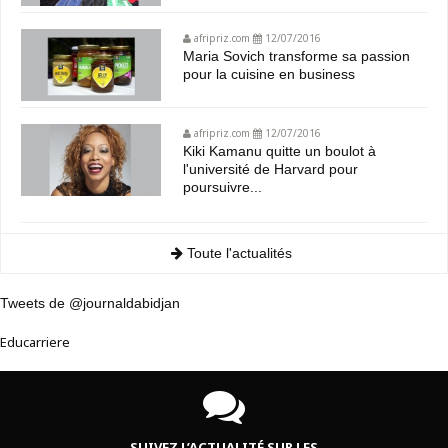
afripriz.com
12/07/2016
Maria Sovich transforme sa passion
pour la cuisine en business
afripriz.com
12/07/2016
Kiki Kamanu quitte un boulot à
l'université de Harvard pour
poursuivre...
Toute l'actualités
Tweets de @journaldabidjan
Educarriere
SUIVEZ L’ACTUALITÉ SUR LES