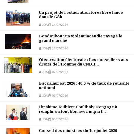
Un projet de restauration forestière lancé
dans le Gôh
JDA
14/07/2026
Bondoukou : un violent incendie ravage le
grand marché
JDA
13/07/2026
Observation électorale : Les conseillers aux
droits de l’Homme du CNDH...
JDA
07/07/2026
Baccalauréat 2026 : 40,6 % de taux de réussite
national
JDA
06/07/2026
Ibrahime Kuibiert Coulibaly s'engage à
remplir sa fonction avec impart...
JDA
03/07/2026
Conseil des ministres du 1er juillet 2026