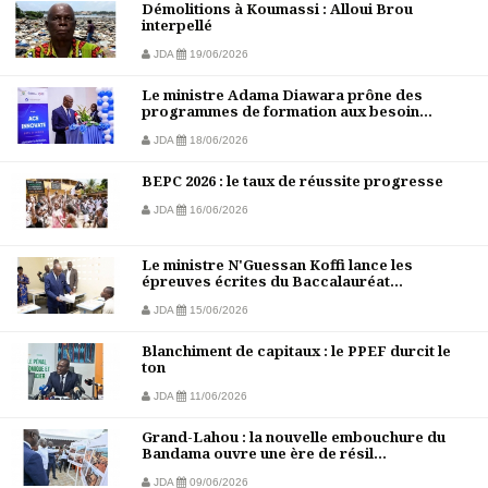
Démolitions à Koumassi : Alloui Brou
interpellé
JDA
19/06/2026
Le ministre Adama Diawara prône des
programmes de formation aux besoin...
JDA
18/06/2026
BEPC 2026 : le taux de réussite progresse
JDA
16/06/2026
Le ministre N'Guessan Koffi lance les
épreuves écrites du Baccalauréat...
JDA
15/06/2026
Blanchiment de capitaux : le PPEF durcit le
ton
JDA
11/06/2026
Grand-Lahou : la nouvelle embouchure du
Bandama ouvre une ère de résil...
JDA
09/06/2026