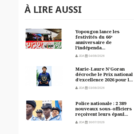
À LIRE AUSSI
Yopougon lance les
festivités du 66ᵉ
anniversaire de
l’indépenda...
JDA
04/08/2026
Marie-Laure N’Goran
décroche le Prix national
d’excellence 2026 pour l...
JDA
03/08/2026
Police nationale : 2 389
nouveaux sous-officiers
reçoivent leurs épaul...
JDA
30/07/2026