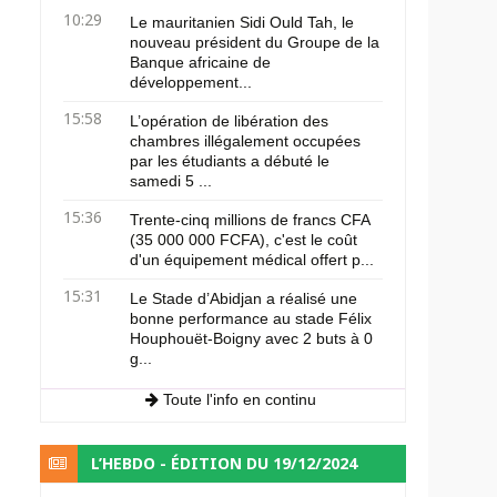
10:29
Le mauritanien Sidi Ould Tah, le
nouveau président du Groupe de la
Banque africaine de
développement...
15:58
L’opération de libération des
chambres illégalement occupées
par les étudiants a débuté le
samedi 5 ...
15:36
Trente-cinq millions de francs CFA
(35 000 000 FCFA), c'est le coût
d'un équipement médical offert p...
15:31
Le Stade d’Abidjan a réalisé une
bonne performance au stade Félix
Houphouët-Boigny avec 2 buts à 0
g...
Toute l'info en continu
L’HEBDO - ÉDITION DU 19/12/2024