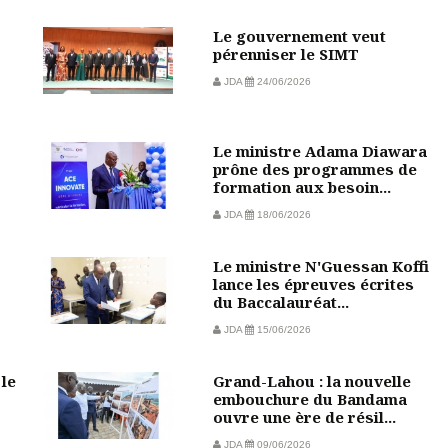
Le gouvernement veut
pérenniser le SIMT
JDA
24/06/2026
Le ministre Adama Diawara
prône des programmes de
formation aux besoin...
JDA
18/06/2026
Le ministre N'Guessan Koffi
lance les épreuves écrites
du Baccalauréat...
JDA
15/06/2026
 le
Grand-Lahou : la nouvelle
embouchure du Bandama
ouvre une ère de résil...
JDA
09/06/2026