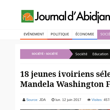
EVÉNEMENT
POLITIQUE
ÉCONOMIE
SOCI
Société
Education
SOCIÉTÉ
SOCIÉTÉ
18 jeunes ivoiriens sél
Mandela Washington F
Source:
JDA
lun. 12 juin 2017
Visites:
457