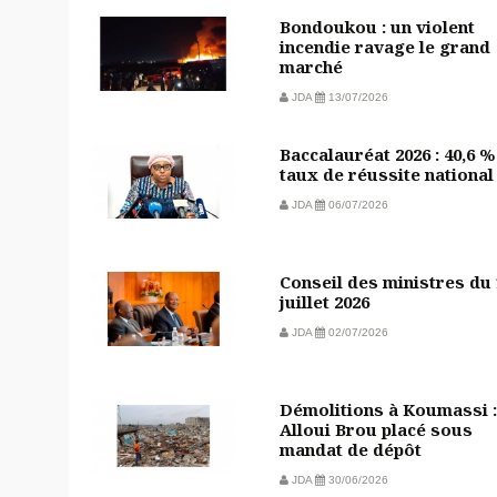
Bondoukou : un violent
incendie ravage le grand
marché
JDA
13/07/2026
Baccalauréat 2026 : 40,6 %
taux de réussite national
JDA
06/07/2026
Conseil des ministres du
juillet 2026
JDA
02/07/2026
Démolitions à Koumassi :
Alloui Brou placé sous
mandat de dépôt
JDA
30/06/2026