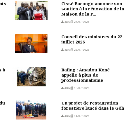
nts
Cissé Bacongo annonce son
soutien à la rénovation de la
Maison de la P...
JDA
24/07/2026
Conseil des ministres du 22
juillet 2026
t
JDA
23/07/2026
s à
Bafing : Amadou Koné
appelle à plus de
professionnalisme
JDA
18/07/2026
 du
Un projet de restauration
forestière lancé dans le Gôh
JDA
14/07/2026