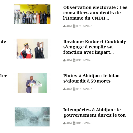
Observation électorale : Les
conseillers aux droits de
l’Homme du CNDH...
JDA
07/07/2026
 de
Ibrahime Kuibiert Coulibaly
s'engage à remplir sa
fonction avec impart...
JDA
03/07/2026
 1er
Pluies à Abidjan : le bilan
s’alourdit à 59 morts
JDA
01/07/2026
Intempéries à Abidjan : le
gouvernement durcit le ton
JDA
30/06/2026