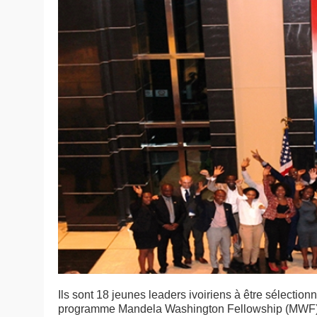
Ils sont 18 jeunes leaders ivoiriens à être sélecti
programme Mandela Washington Fellowship (MWF). C