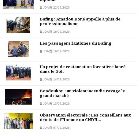
JDA
22/07/2026
Bafing : Amadou Koné appelle à plus de
professionnalisme
JDA
18/07/2026
Les passagers fantômes du Bafing
JDA
16/07/2026
Un projet de restauration forestière lancé
dans le Gôh
JDA
14/07/2026
Bondoukou : un violent incendie ravage le
grand marché
JDA
13/07/2026
Observation électorale : Les conseillers aux
droits de l’Homme du CNDH...
JDA
07/07/2026