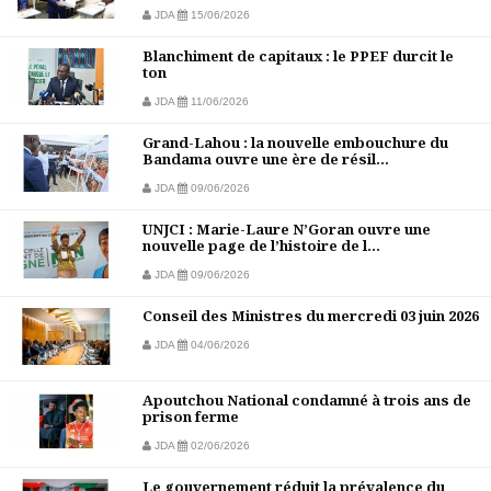
JDA
15/06/2026
Blanchiment de capitaux : le PPEF durcit le
ton
JDA
11/06/2026
Grand-Lahou : la nouvelle embouchure du
Bandama ouvre une ère de résil...
JDA
09/06/2026
UNJCI : Marie-Laure N’Goran ouvre une
nouvelle page de l’histoire de l...
JDA
09/06/2026
Conseil des Ministres du mercredi 03 juin 2026
JDA
04/06/2026
Apoutchou National condamné à trois ans de
prison ferme
JDA
02/06/2026
Le gouvernement réduit la prévalence du