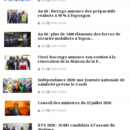
JDA
30/07/2026
An 66 : Bictogo annonce des préparatifs
réalisés à 90 % à Yopougon
JDA
29/07/2026
An 66 : plus de 5400 éléments des forces de
sécurité mobilisés à Yopou...
JDA
24/07/2026
Cissé Bacongo annonce son soutien à la
rénovation de la Maison de la P...
JDA
24/07/2026
Indépendance 2026: une Journée nationale de
salubrité prévue le 2 août
JDA
24/07/2026
Conseil des ministres du 22 juillet 2026
JDA
23/07/2026
BTS 2026 : 56 881 candidats à l’assaut du
diplôme