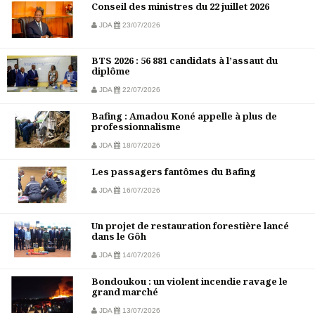
Conseil des ministres du 22 juillet 2026
JDA
23/07/2026
BTS 2026 : 56 881 candidats à l’assaut du
diplôme
JDA
22/07/2026
Bafing : Amadou Koné appelle à plus de
professionnalisme
JDA
18/07/2026
Les passagers fantômes du Bafing
JDA
16/07/2026
Un projet de restauration forestière lancé
dans le Gôh
JDA
14/07/2026
Bondoukou : un violent incendie ravage le
grand marché
JDA
13/07/2026