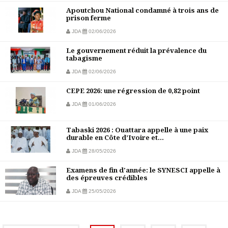
Apoutchou National condamné à trois ans de
prison ferme
JDA
02/06/2026
Le gouvernement réduit la prévalence du
tabagisme
JDA
02/06/2026
CEPE 2026: une régression de 0,82 point
JDA
01/06/2026
Tabaski 2026 : Ouattara appelle à une paix
durable en Côte d’Ivoire et...
JDA
28/05/2026
Examens de fin d'année: le SYNESCI appelle à
des épreuves crédibles
JDA
25/05/2026