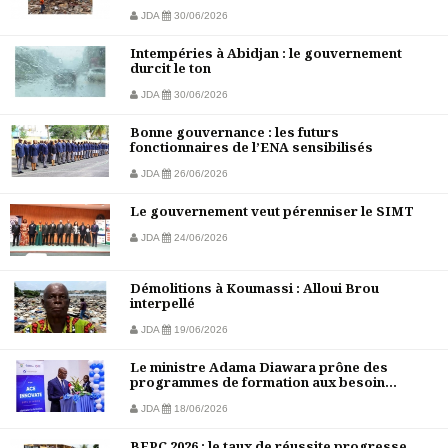
JDA
30/06/2026
Intempéries à Abidjan : le gouvernement
durcit le ton
JDA
30/06/2026
Bonne gouvernance : les futurs
fonctionnaires de l’ENA sensibilisés
JDA
26/06/2026
Le gouvernement veut pérenniser le SIMT
JDA
24/06/2026
Démolitions à Koumassi : Alloui Brou
interpellé
JDA
19/06/2026
Le ministre Adama Diawara prône des
programmes de formation aux besoin...
JDA
18/06/2026
BEPC 2026 : le taux de réussite progresse