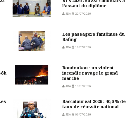
22
BTS 2026 : 56 881 candidats à
l’assaut du diplôme
JDA
22/07/2026
Les passagers fantômes du
Bafing
JDA
16/07/2026
n
Bondoukou : un violent
Gôh
incendie ravage le grand
marché
JDA
13/07/2026
Les
Baccalauréat 2026 : 40,6 % de
taux de réussite national
JDA
06/07/2026