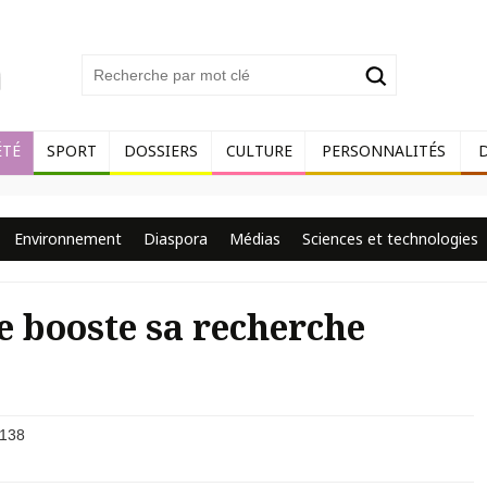
ÉTÉ
SPORT
DOSSIERS
CULTURE
PERSONNALITÉS
Environnement
Diaspora
Médias
Sciences et technologies
re booste sa recherche
138