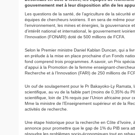
gouvernement met à leur disposition afin de les appu
Les questions de la santé, de l’agriculture de la sécurité
équipes de chercheurs ivoiriens. Il en sera de même pour 
l’environnement, les mines et énergies, la gouvernance et la
d’intérêt national et international, le gouvernement ivoir
l’Innovation (FONARI) doté de 500 millions de FCFA.
Selon le Premier ministre Daniel Kablan Duncan, qui a livré 
en prélude à la mise en place prochaine d’un Fonds nationa
fond comprend trois programmes. A savoir, un Prix spécia
d’appui à la Promotion de la femme enseignant-chercheur e
Recherche et à l’Innovation (FARI) de 250 millions de FC
Un ouf de soulagement pour le Pr Bakayoko-Ly Ramata, la
scientifique, au vu de la faible part (moins de 0,35% du P
scientifique, loin de 1% requis par l’Union africaine pour
Mme la ministre de l’Enseignement supérieur et de la Reche
activités de recherche.
Une étape historique pour la recherche en Côte d’Ivoire, à 
annonce pour promettre que le gap de 1% du PIB sera atte
résoudre les problèmes socio-économiques tout en rehauss