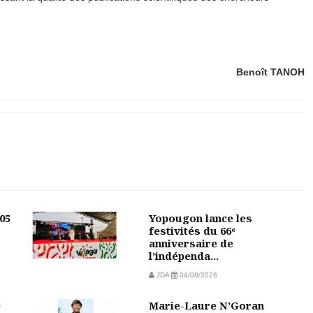
Benoît TANOH
05
Yopougon lance les
festivités du 66ᵉ
anniversaire de
l’indépenda...
JDA
04/08/2026
e
Marie-Laure N’Goran