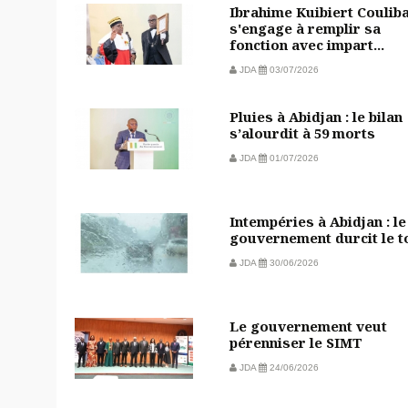
Ibrahime Kuibiert Coulib
s'engage à remplir sa
fonction avec impart...
JDA
03/07/2026
Pluies à Abidjan : le bilan
s’alourdit à 59 morts
JDA
01/07/2026
Intempéries à Abidjan : le
gouvernement durcit le t
JDA
30/06/2026
Le gouvernement veut
pérenniser le SIMT
JDA
24/06/2026