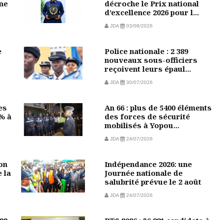
une
décroche le Prix national
d’excellence 2026 pour l...
JDA
03/08/2026
e
Police nationale : 2 389
nouveaux sous-officiers
reçoivent leurs épaul...
JDA
30/07/2026
es
An 66 : plus de 5400 éléments
 % à
des forces de sécurité
mobilisés à Yopou...
JDA
24/07/2026
on
Indépendance 2026: une
 la
Journée nationale de
salubrité prévue le 2 août
JDA
24/07/2026