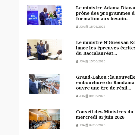
Le ministre Adama Diaw
prône des programmes d
formation aux besoin...
JDA
18/06/2026
Le ministre N'Guessan Ko
lance les épreuves écrite
du Baccalauréat...
JDA
15/06/2026
Grand-Lahou : la nouvell
embouchure du Bandama
ouvre une ère de résil...
JDA
09/06/2026
Conseil des Ministres du
mercredi 03 juin 2026
JDA
04/06/2026