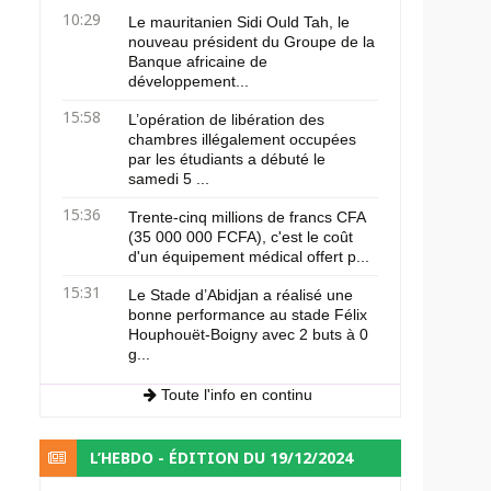
10:29
Le mauritanien Sidi Ould Tah, le
nouveau président du Groupe de la
Banque africaine de
développement...
15:58
L’opération de libération des
chambres illégalement occupées
par les étudiants a débuté le
samedi 5 ...
15:36
Trente-cinq millions de francs CFA
(35 000 000 FCFA), c'est le coût
d'un équipement médical offert p...
15:31
Le Stade d’Abidjan a réalisé une
bonne performance au stade Félix
Houphouët-Boigny avec 2 buts à 0
g...
Toute l'info en continu
L’HEBDO - ÉDITION DU 19/12/2024