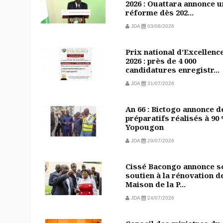
2026 : Ouattara annonce 
réforme dès 202...
JDA
03/08/2026
Prix national d’Excellenc
2026 : près de 4 000
candidatures enregistr...
JDA
31/07/2026
An 66 : Bictogo annonce d
préparatifs réalisés à 90
Yopougon
JDA
29/07/2026
Cissé Bacongo annonce s
soutien à la rénovation de
Maison de la P...
JDA
24/07/2026