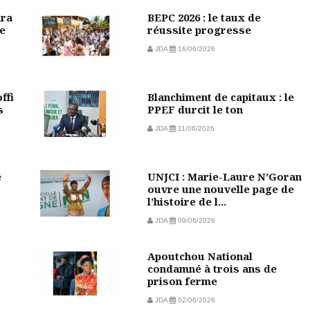
ara
BEPC 2026 : le taux de
e
réussite progresse
JDA
16/06/2026
ffi
Blanchiment de capitaux : le
s
PPEF durcit le ton
JDA
11/06/2026
e
UNJCI : Marie-Laure N’Goran
ouvre une nouvelle page de
l’histoire de l...
JDA
09/06/2026
Apoutchou National
condamné à trois ans de
prison ferme
JDA
02/06/2026