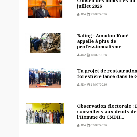
Conseil des ministres du 
juillet 2026
JDA
23/07/2026
Bafing : Amadou Koné
appelle à plus de
professionnalisme
JDA
18/07/2026
Un projet de restauratio
forestière lancé dans le 
JDA
14/07/2026
Observation électorale : 
conseillers aux droits de
l’Homme du CNDH...
JDA
07/07/2026