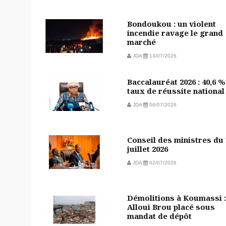
Bondoukou : un violent
incendie ravage le grand
marché
JDA
13/07/2026
Baccalauréat 2026 : 40,6 %
taux de réussite national
JDA
06/07/2026
Conseil des ministres du
juillet 2026
JDA
02/07/2026
Démolitions à Koumassi :
Alloui Brou placé sous
mandat de dépôt