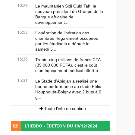
10:29
Le mauritanien Sidi Ould Tah, le
nouveau président du Groupe de la
Banque africaine de
développement...
15:58
L’opération de libération des
chambres illégalement occupées
par les étudiants a débuté le
samedi 5 ...
15:36
Trente-cinq millions de francs CFA
(35 000 000 FCFA), c'est le coût
d'un équipement médical offert p...
15:31
Le Stade d’Abidjan a réalisé une
bonne performance au stade Félix
Houphouët-Boigny avec 2 buts à 0
g...
Toute l'info en continu
L’HEBDO - ÉDITION DU 19/12/2024