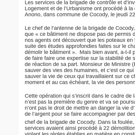
Les services de la brigade de contrôle et d’in
Logement et de l’Urbanisme ont procédé à la 
Anono, dans commune de Cocody, le jeudi 22 
Le chef de l’antenne de la brigade de Cocody, M
que « ce bâtiment ne dispose pas de permis de
nos agents ont découvert que les poteaux en 
suite des études approfondies faites sur le cha
démolir le bâtiment ». Mais bien avant, a-t-i
de faire faire une expertise sur la stabilité d
de réaction de sa part. Monsieur de Ministre 
sauver des vies des humaines, et c’est ce qui es
sauver la vie de ceux qui travaillaient sur ce c
moment et au cas échéant, la vie des personnes
Cette opération qui s’inscrit dans le cadre de
n’est pas la première du genre et va se poursu
n’ont pas le droit de mettre an danger la vie d
de l’argent pour se faire accompagner par des 
chef de la brigade de Cocody. Dans la foulée
services avaient ainsi procédé à 22 démolitions
violant les règles établies en matière en const