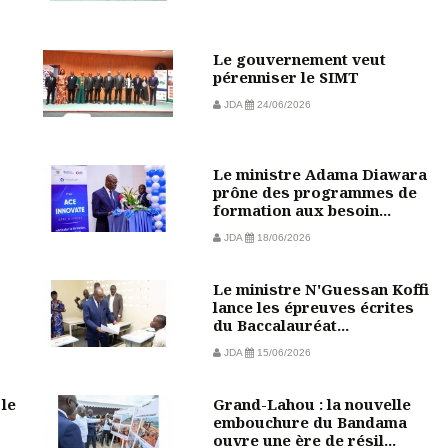
Le gouvernement veut
pérenniser le SIMT
JDA
24/06/2026
Le ministre Adama Diawara
prône des programmes de
formation aux besoin...
JDA
18/06/2026
Le ministre N'Guessan Koffi
lance les épreuves écrites
du Baccalauréat...
JDA
15/06/2026
 le
Grand-Lahou : la nouvelle
embouchure du Bandama
ouvre une ère de résil...