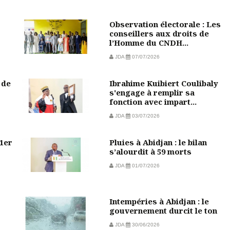
Observation électorale : Les
conseillers aux droits de
l’Homme du CNDH...
JDA
07/07/2026
 de
Ibrahime Kuibiert Coulibaly
s'engage à remplir sa
fonction avec impart...
JDA
03/07/2026
 1er
Pluies à Abidjan : le bilan
s’alourdit à 59 morts
JDA
01/07/2026
Intempéries à Abidjan : le
gouvernement durcit le ton
JDA
30/06/2026