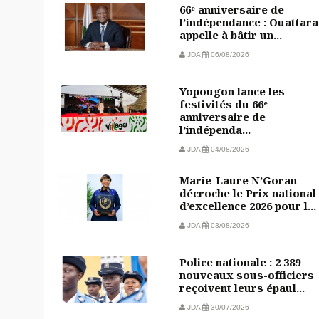
66ᵉ anniversaire de
l’indépendance : Ouattara
appelle à bâtir un...
JDA
06/08/2026
Yopougon lance les
festivités du 66ᵉ
anniversaire de
l’indépenda...
JDA
04/08/2026
Marie-Laure N’Goran
décroche le Prix national
d’excellence 2026 pour l...
JDA
03/08/2026
Police nationale : 2 389
nouveaux sous-officiers
reçoivent leurs épaul...
JDA
30/07/2026