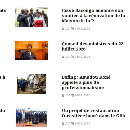
nts
Cissé Bacongo annonce son
soutien à la rénovation de la
Maison de la P...
JDA
24/07/2026
Conseil des ministres du 22
juillet 2026
t
JDA
23/07/2026
s à
Bafing : Amadou Koné
appelle à plus de
professionnalisme
JDA
18/07/2026
 du
Un projet de restauration
forestière lancé dans le Gôh
JDA
14/07/2026