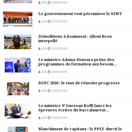
JDA
26/06/2026
Le gouvernement veut pérenniser le SIMT
JDA
24/06/2026
Démolitions à Koumassi : Alloui Brou
interpellé
JDA
19/06/2026
Le ministre Adama Diawara prône des
programmes de formation aux besoin...
JDA
18/06/2026
BEPC 2026 : le taux de réussite progresse
JDA
16/06/2026
Le ministre N'Guessan Koffi lance les
épreuves écrites du Baccalauréat...
JDA
15/06/2026
Blanchiment de capitaux : le PPEF durcit le