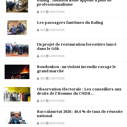
professionnalisme
JDA
18/07/2026
Les passagers fantômes du Bafing
JDA
16/07/2026
Un projet de restauration forestière lancé
dans le Gôh
JDA
14/07/2026
Bondoukou : un violent incendie ravage le
grand marché
JDA
13/07/2026
Observation électorale : Les conseillers aux
droits de l’Homme du CNDH...
JDA
07/07/2026
Baccalauréat 2026 : 40,6 % de taux de réussite
national
JDA
06/07/2026