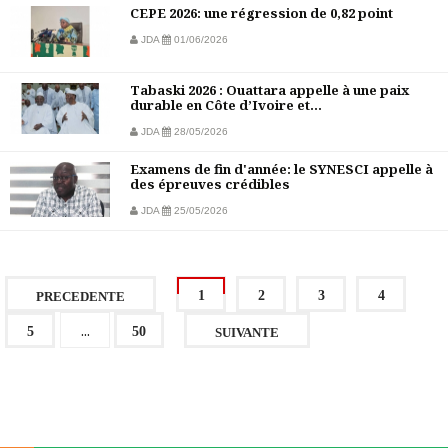
CEPE 2026: une régression de 0,82 point
JDA
01/06/2026
Tabaski 2026 : Ouattara appelle à une paix
durable en Côte d’Ivoire et...
JDA
28/05/2026
Examens de fin d'année: le SYNESCI appelle à
des épreuves crédibles
JDA
25/05/2026
1
2
3
4
PRECEDENTE
...
5
50
SUIVANTE