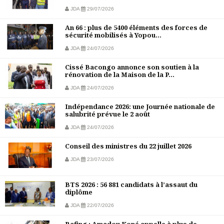
JDA
29/07/2026
An 66 : plus de 5400 éléments des forces de
sécurité mobilisés à Yopou...
JDA
24/07/2026
Cissé Bacongo annonce son soutien à la
rénovation de la Maison de la P...
JDA
24/07/2026
Indépendance 2026: une Journée nationale de
salubrité prévue le 2 août
JDA
24/07/2026
Conseil des ministres du 22 juillet 2026
JDA
23/07/2026
BTS 2026 : 56 881 candidats à l’assaut du
diplôme
JDA
22/07/2026
Bafing : Amadou Koné appelle à plus de