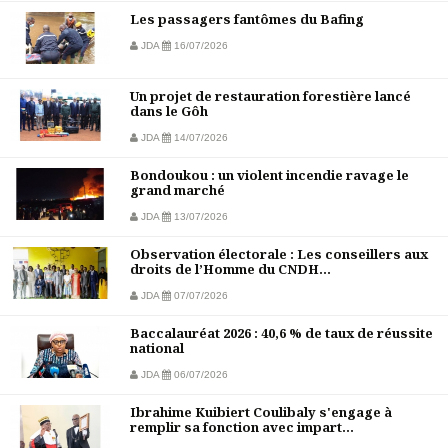
Les passagers fantômes du Bafing
JDA
16/07/2026
Un projet de restauration forestière lancé
dans le Gôh
JDA
14/07/2026
Bondoukou : un violent incendie ravage le
grand marché
JDA
13/07/2026
Observation électorale : Les conseillers aux
droits de l’Homme du CNDH...
JDA
07/07/2026
Baccalauréat 2026 : 40,6 % de taux de réussite
national
JDA
06/07/2026
Ibrahime Kuibiert Coulibaly s'engage à
remplir sa fonction avec impart...