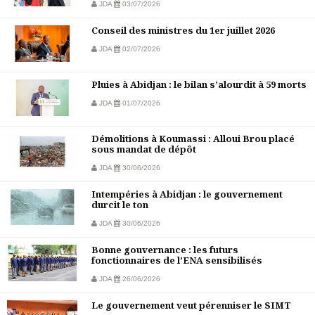
JDA
03/07/2026
Conseil des ministres du 1er juillet 2026
JDA
02/07/2026
Pluies à Abidjan : le bilan s’alourdit à 59 morts
JDA
01/07/2026
Démolitions à Koumassi : Alloui Brou placé
sous mandat de dépôt
JDA
30/06/2026
Intempéries à Abidjan : le gouvernement
durcit le ton
JDA
30/06/2026
Bonne gouvernance : les futurs
fonctionnaires de l’ENA sensibilisés
JDA
26/06/2026
Le gouvernement veut pérenniser le SIMT