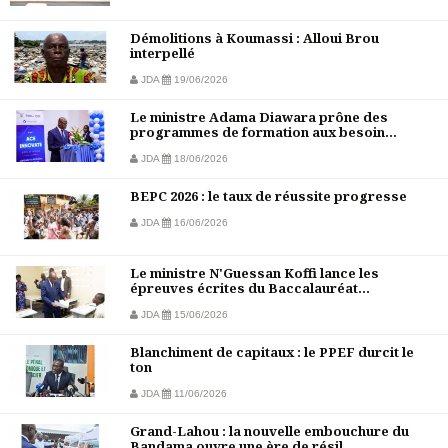
Démolitions à Koumassi : Alloui Brou
interpellé
JDA
19/06/2026
Le ministre Adama Diawara prône des
programmes de formation aux besoin...
JDA
18/06/2026
BEPC 2026 : le taux de réussite progresse
JDA
16/06/2026
Le ministre N'Guessan Koffi lance les
épreuves écrites du Baccalauréat...
JDA
15/06/2026
Blanchiment de capitaux : le PPEF durcit le
ton
JDA
11/06/2026
Grand-Lahou : la nouvelle embouchure du
Bandama ouvre une ère de résil...