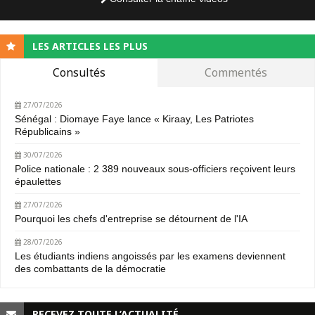
LES ARTICLES LES PLUS
Consultés
Commentés
27/07/2026
Sénégal : Diomaye Faye lance « Kiraay, Les Patriotes
Républicains »
30/07/2026
Police nationale : 2 389 nouveaux sous-officiers reçoivent leurs
épaulettes
27/07/2026
Pourquoi les chefs d'entreprise se détournent de l'IA
28/07/2026
Les étudiants indiens angoissés par les examens deviennent
des combattants de la démocratie
RECEVEZ TOUTE L’ACTUALITÉ