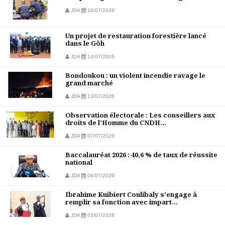
JDA
16/07/2026
Un projet de restauration forestière lancé
dans le Gôh
JDA
14/07/2026
Bondoukou : un violent incendie ravage le
grand marché
JDA
13/07/2026
Observation électorale : Les conseillers aux
droits de l’Homme du CNDH...
JDA
07/07/2026
Baccalauréat 2026 : 40,6 % de taux de réussite
national
JDA
06/07/2026
Ibrahime Kuibiert Coulibaly s'engage à
remplir sa fonction avec impart...
JDA
03/07/2026