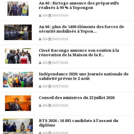
An 66 : Bictogo annonce des préparatifs
réalisés à 90 % à Yopougon
JDA
29/07/2026
An 66 : plus de 5400 éléments des forces de
sécurité mobilisés à Yopou...
JDA
24/07/2026
Cissé Bacongo annonce son soutien à la
rénovation de la Maison de la P...
JDA
24/07/2026
Indépendance 2026: une Journée nationale de
salubrité prévue le 2 août
JDA
24/07/2026
Conseil des ministres du 22 juillet 2026
JDA
23/07/2026
BTS 2026 : 56 881 candidats à l’assaut du
diplôme
JDA
22/07/2026