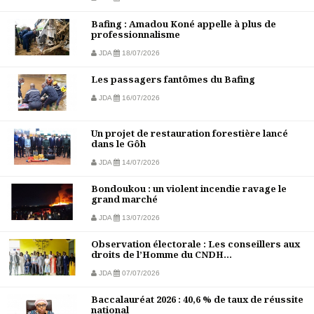
Bafing : Amadou Koné appelle à plus de
professionnalisme
JDA
18/07/2026
Les passagers fantômes du Bafing
JDA
16/07/2026
Un projet de restauration forestière lancé
dans le Gôh
JDA
14/07/2026
Bondoukou : un violent incendie ravage le
grand marché
JDA
13/07/2026
Observation électorale : Les conseillers aux
droits de l’Homme du CNDH...
JDA
07/07/2026
Baccalauréat 2026 : 40,6 % de taux de réussite
national