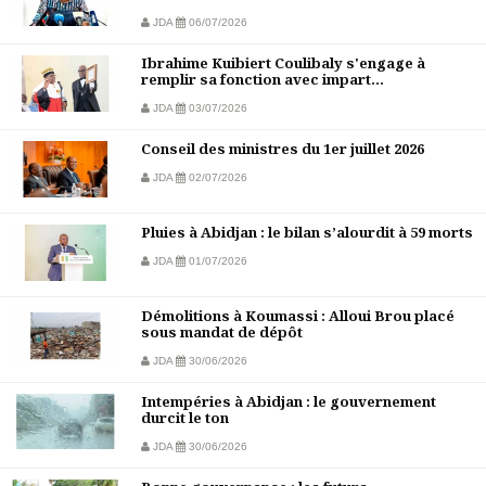
JDA
06/07/2026
Ibrahime Kuibiert Coulibaly s'engage à
remplir sa fonction avec impart...
JDA
03/07/2026
Conseil des ministres du 1er juillet 2026
JDA
02/07/2026
Pluies à Abidjan : le bilan s’alourdit à 59 morts
JDA
01/07/2026
Démolitions à Koumassi : Alloui Brou placé
sous mandat de dépôt
JDA
30/06/2026
Intempéries à Abidjan : le gouvernement
durcit le ton
JDA
30/06/2026