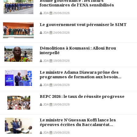
Bonne gouvernance : les futurs
fonctionnaires de l’ENA sensibilisés
JDA
26/06/2026
Le gouvernement veut pérenniser le SIMT
JDA
24/06/2026
Démolitions à Koumassi : Alloui Brou
interpellé
JDA
19/06/2026
Le ministre Adama Diawara prône des
programmes de formation aux besoin...
JDA
18/06/2026
BEPC 2026 : le taux de réussite progresse
JDA
16/06/2026
Le ministre N'Guessan Koffi lance les
épreuves écrites du Baccalauréat...
JDA
15/06/2026