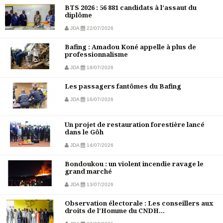
BTS 2026 : 56 881 candidats à l’assaut du
diplôme
JDA
22/07/2026
Bafing : Amadou Koné appelle à plus de
professionnalisme
JDA
18/07/2026
Les passagers fantômes du Bafing
JDA
16/07/2026
Un projet de restauration forestière lancé
dans le Gôh
JDA
14/07/2026
Bondoukou : un violent incendie ravage le
grand marché
JDA
13/07/2026
Observation électorale : Les conseillers aux
droits de l’Homme du CNDH...