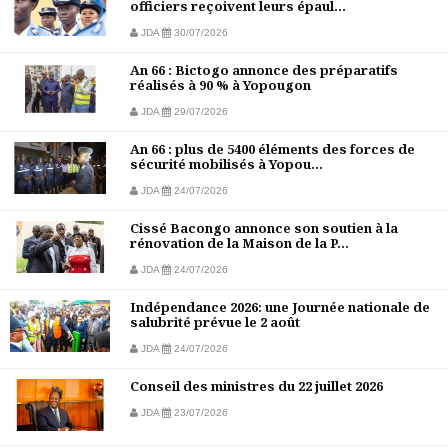
officiers reçoivent leurs épaul...
JDA
30/07/2026
An 66 : Bictogo annonce des préparatifs
réalisés à 90 % à Yopougon
JDA
29/07/2026
An 66 : plus de 5400 éléments des forces de
sécurité mobilisés à Yopou...
JDA
24/07/2026
Cissé Bacongo annonce son soutien à la
rénovation de la Maison de la P...
JDA
24/07/2026
Indépendance 2026: une Journée nationale de
salubrité prévue le 2 août
JDA
24/07/2026
Conseil des ministres du 22 juillet 2026
JDA
23/07/2026