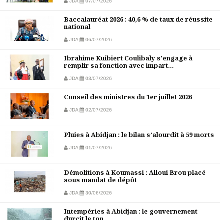
JDA
07/07/2026
Baccalauréat 2026 : 40,6 % de taux de réussite
national
JDA
06/07/2026
Ibrahime Kuibiert Coulibaly s'engage à
remplir sa fonction avec impart...
JDA
03/07/2026
Conseil des ministres du 1er juillet 2026
JDA
02/07/2026
Pluies à Abidjan : le bilan s’alourdit à 59 morts
JDA
01/07/2026
Démolitions à Koumassi : Alloui Brou placé
sous mandat de dépôt
JDA
30/06/2026
Intempéries à Abidjan : le gouvernement
durcit le ton