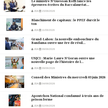
Le ministre N'Guessan Koffi lance les
épreuves écrites du Baccalauréat...
JDA
15/06/2026
Blanchiment de capitaux : le PPEF durcit le
ton
JDA
11/06/2026
Grand-Lahou : la nouvelle embouchure du
Bandama ouvre une ère de résil...
JDA
09/06/2026
UNJCI : Marie-Laure N’Goran ouvre une
nouvelle page de l’histoire de l...
JDA
09/06/2026
Conseil des Ministres du mercredi 03 juin 2026
JDA
04/06/2026
Apoutchou National condamné à trois ans de
prison ferme
JDA
02/06/2026