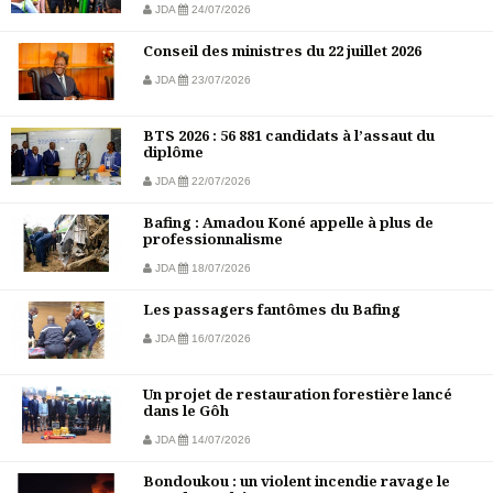
JDA
24/07/2026
Conseil des ministres du 22 juillet 2026
JDA
23/07/2026
BTS 2026 : 56 881 candidats à l’assaut du
diplôme
JDA
22/07/2026
Bafing : Amadou Koné appelle à plus de
professionnalisme
JDA
18/07/2026
Les passagers fantômes du Bafing
JDA
16/07/2026
Un projet de restauration forestière lancé
dans le Gôh
JDA
14/07/2026
Bondoukou : un violent incendie ravage le