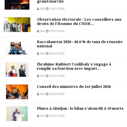
grand marché
JDA
13/07/2026
Observation électorale : Les conseillers aux
droits de l’Homme du CNDH...
JDA
07/07/2026
Baccalauréat 2026 : 40,6 % de taux de réussite
national
JDA
06/07/2026
Ibrahime Kuibiert Coulibaly s'engage à
remplir sa fonction avec impart...
JDA
03/07/2026
Conseil des ministres du 1er juillet 2026
JDA
02/07/2026
Pluies à Abidjan : le bilan s’alourdit à 59 morts
JDA
01/07/2026