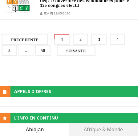
UNJCI : ouverture des candidatures pour le
12e congrès électif
JDA
22/05/2026
1
2
3
4
PRECEDENTE
...
5
50
SUIVANTE
APPELS D'OFFRES
L’INFO EN CONTINU
Abidjan
Afrique & Monde