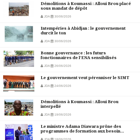
Démolitions à Koumassi : Alloui Brou placé
sous mandat de dépôt
JDA
30/06/2026
Intempéries à Abidjan : le gouvernement
durcit le ton
JDA
30/06/2026
Bonne gouvernance : les futurs
fonctionnaires de l’ENA sensibilisés
JDA
26/06/2026
Le gouvernement veut pérenniser le SIMT
JDA
24/06/2026
Démolitions à Koumassi : Alloui Brou
interpellé
JDA
19/06/2026
Le ministre Adama Diawara prône des
programmes de formation aux besoin...
JDA
18/06/2026