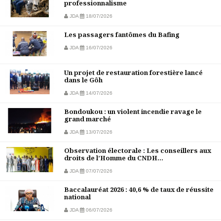
professionnalisme
JDA
18/07/2026
Les passagers fantômes du Bafing
JDA
16/07/2026
Un projet de restauration forestière lancé
dans le Gôh
JDA
14/07/2026
Bondoukou : un violent incendie ravage le
grand marché
JDA
13/07/2026
Observation électorale : Les conseillers aux
droits de l’Homme du CNDH...
JDA
07/07/2026
Baccalauréat 2026 : 40,6 % de taux de réussite
national
JDA
06/07/2026