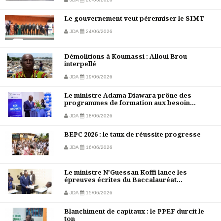
Le gouvernement veut pérenniser le SIMT
JDA
24/06/2026
Démolitions à Koumassi : Alloui Brou
interpellé
JDA
19/06/2026
Le ministre Adama Diawara prône des
programmes de formation aux besoin...
JDA
18/06/2026
BEPC 2026 : le taux de réussite progresse
JDA
16/06/2026
Le ministre N'Guessan Koffi lance les
épreuves écrites du Baccalauréat...
JDA
15/06/2026
Blanchiment de capitaux : le PPEF durcit le
ton