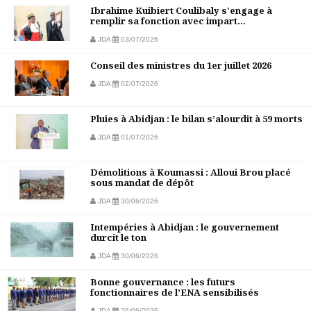
Ibrahime Kuibiert Coulibaly s'engage à
remplir sa fonction avec impart...
JDA
03/07/2026
Conseil des ministres du 1er juillet 2026
JDA
02/07/2026
Pluies à Abidjan : le bilan s’alourdit à 59 morts
JDA
01/07/2026
Démolitions à Koumassi : Alloui Brou placé
sous mandat de dépôt
JDA
30/06/2026
Intempéries à Abidjan : le gouvernement
durcit le ton
JDA
30/06/2026
Bonne gouvernance : les futurs
fonctionnaires de l’ENA sensibilisés
JDA
26/06/2026