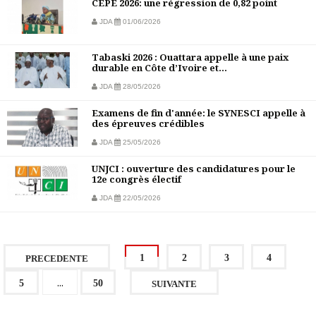
CEPE 2026: une régression de 0,82 point
JDA
01/06/2026
Tabaski 2026 : Ouattara appelle à une paix
durable en Côte d’Ivoire et...
JDA
28/05/2026
Examens de fin d'année: le SYNESCI appelle à
des épreuves crédibles
JDA
25/05/2026
UNJCI : ouverture des candidatures pour le
12e congrès électif
JDA
22/05/2026
1
2
3
4
PRECEDENTE
...
5
50
SUIVANTE