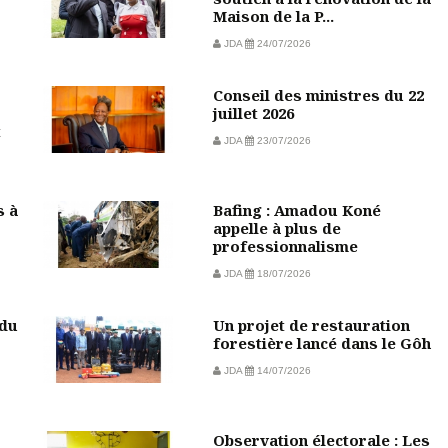
Maison de la P...
JDA
24/07/2026
Conseil des ministres du 22
juillet 2026
t
JDA
23/07/2026
s à
Bafing : Amadou Koné
appelle à plus de
professionnalisme
JDA
18/07/2026
 du
Un projet de restauration
forestière lancé dans le Gôh
JDA
14/07/2026
Observation électorale : Les