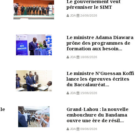
Le gouvernement veut
pérenniser le SIMT
JDA
24/06/2026
Le ministre Adama Diawara
prône des programmes de
formation aux besoin...
JDA
18/06/2026
Le ministre N'Guessan Koffi
lance les épreuves écrites
du Baccalauréat...
JDA
15/06/2026
 le
Grand-Lahou : la nouvelle
embouchure du Bandama
ouvre une ère de résil...
JDA
09/06/2026