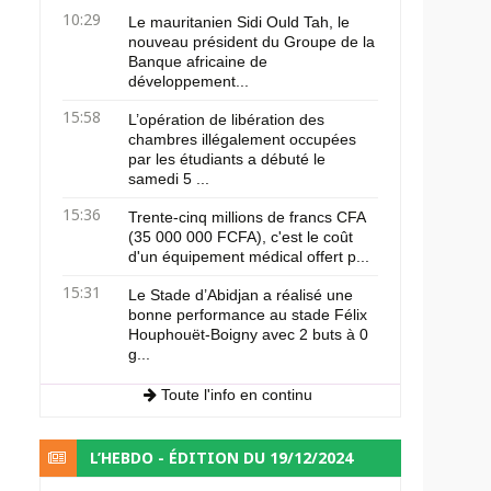
10:29
Le mauritanien Sidi Ould Tah, le
nouveau président du Groupe de la
Banque africaine de
développement...
15:58
L’opération de libération des
chambres illégalement occupées
par les étudiants a débuté le
samedi 5 ...
15:36
Trente-cinq millions de francs CFA
(35 000 000 FCFA), c'est le coût
d'un équipement médical offert p...
15:31
Le Stade d’Abidjan a réalisé une
bonne performance au stade Félix
Houphouët-Boigny avec 2 buts à 0
g...
Toute l'info en continu
L’HEBDO - ÉDITION DU 19/12/2024