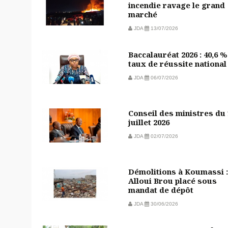
incendie ravage le grand
marché
JDA
13/07/2026
Baccalauréat 2026 : 40,6 %
taux de réussite national
JDA
06/07/2026
Conseil des ministres du
juillet 2026
JDA
02/07/2026
Démolitions à Koumassi :
Alloui Brou placé sous
mandat de dépôt
JDA
30/06/2026