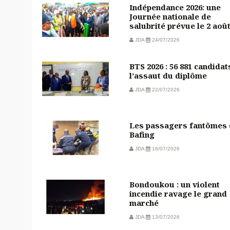
Indépendance 2026: une
Journée nationale de
salubrité prévue le 2 aoû
JDA
24/07/2026
BTS 2026 : 56 881 candidat
l’assaut du diplôme
JDA
22/07/2026
Les passagers fantômes
Bafing
JDA
16/07/2026
Bondoukou : un violent
incendie ravage le grand
marché
JDA
13/07/2026