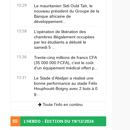
10:29
Le mauritanien Sidi Ould Tah, le
nouveau président du Groupe de la
Banque africaine de
développement...
15:58
L’opération de libération des
chambres illégalement occupées
par les étudiants a débuté le
samedi 5 ...
15:36
Trente-cinq millions de francs CFA
(35 000 000 FCFA), c'est le coût
d'un équipement médical offert p...
15:31
Le Stade d’Abidjan a réalisé une
bonne performance au stade Félix
Houphouët-Boigny avec 2 buts à 0
g...
Toute l'info en continu
L’HEBDO - ÉDITION DU 19/12/2024