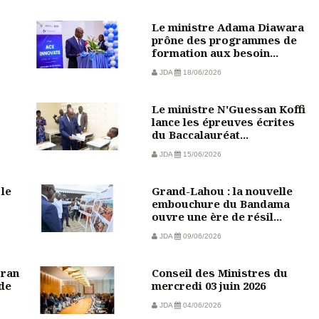
Le ministre Adama Diawara
prône des programmes de
formation aux besoin...
JDA
18/06/2026
Le ministre N'Guessan Koffi
lance les épreuves écrites
du Baccalauréat...
JDA
15/06/2026
 le
Grand-Lahou : la nouvelle
embouchure du Bandama
ouvre une ère de résil...
JDA
09/06/2026
oran
Conseil des Ministres du
de
mercredi 03 juin 2026
JDA
04/06/2026