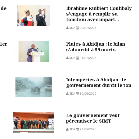
 de
Ibrahime Kuibiert Coulibaly
s'engage à remplir sa
fonction avec impart...
JDA
03/07/2026
 1er
Pluies à Abidjan : le bilan
s’alourdit à 59 morts
JDA
01/07/2026
Intempéries à Abidjan : le
gouvernement durcit le ton
JDA
30/06/2026
Le gouvernement veut
pérenniser le SIMT
JDA
24/06/2026