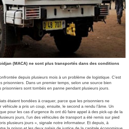
Abidjan (MACA) ne sont plus transportés dans des conditions
onfrontée depuis plusieurs mois à un problème de logistique. C’est
es prisonniers. Dans un premier temps, selon une source bien
es prisonniers sont tombés en panne pendant plusieurs jours.
iats étaient bondées à craquer, parce que les prisonniers ne
 véhicule a pris un coup, ensuite, le second a rendu l’âme. Un
ue pour les cas d’urgence ils ont dû faire appel à des pick-up de la
lusieurs jours, l’un des véhicules de transport a été remis sur pied
pris plusieurs jours », signale notre informateur. Et depuis, à
entre la prison et les deux palais de justice de la capitale économique