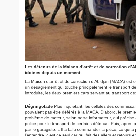
Les détenus de la Maison d’arrêt et de correction d’
idoines depuis un moment.
La Maison d’arrêt et de correction d’Abidjan (MACA) est c
un désagrément qui touche principalement le transport d
introduite, les deux premiers cars servant au transport d
Dégringolade
Plus inquiétant, les cellules des commissar
pouvaient pas être déférés à la MACA. D’abord, le premier
problème de moteur, selon notre informateur, qui précise q
police pour le transport de certains détenus. Puis, après p
par le garagiste. « Il a fallu commander la pièce, ce qui a 
l’entendre, c’est ce seul car qui fait des allers et retours 