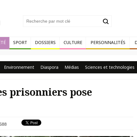
ÉTÉ
SPORT
DOSSIERS
CULTURE
PERSONNALITÉS
Environnement
Diaspora
Médias
Sciences et technologies
es prisonniers pose
688