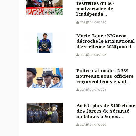
festivités du 66ᵉ
anniversaire de
l’indépenda...
JDA
04/08/2026
Marie-Laure N’Goran
décroche le Prix national
d’excellence 2026 pour l...
JDA
03/08/2026
Police nationale : 2 389
nouveaux sous-officiers
reçoivent leurs épaul...
JDA
30/07/2026
An 66 : plus de 5400 éléme
des forces de sécurité
mobilisés à Yopou...
JDA
24/07/2026