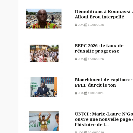
Démolitions à Koumassi :
Alloui Brou interpellé
JDA
19/06/2026
BEPC 2026 : le taux de
réussite progresse
JDA
16/06/2026
Blanchiment de capitaux :
PPEF durcit le ton
JDA
11/06/2026
UNJCI : Marie-Laure N’G
ouvre une nouvelle page 
l’histoire de l...
JDA
09/06/2026