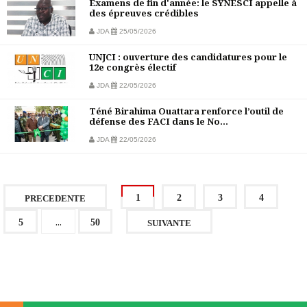
Examens de fin d'année: le SYNESCI appelle à
des épreuves crédibles
JDA
25/05/2026
UNJCI : ouverture des candidatures pour le
12e congrès électif
JDA
22/05/2026
Téné Birahima Ouattara renforce l’outil de
défense des FACI dans le No...
JDA
22/05/2026
1
2
3
4
PRECEDENTE
...
5
50
SUIVANTE