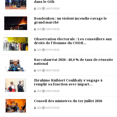
dans le Gôh
JDA
14/07/2026
Bondoukou : un violent incendie ravage le
grand marché
JDA
13/07/2026
Observation électorale : Les conseillers aux
droits de l’Homme du CNDH...
JDA
07/07/2026
Baccalauréat 2026 : 40,6 % de taux de réussite
national
JDA
06/07/2026
Ibrahime Kuibiert Coulibaly s'engage à
remplir sa fonction avec impart...
JDA
03/07/2026
Conseil des ministres du 1er juillet 2026
JDA
02/07/2026