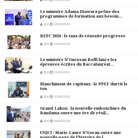
Le ministre Adama Diawara prône des
programmes de formation aux besoin...
JDA
18/06/2026
BEPC 2026 : le taux de réussite progresse
JDA
16/06/2026
Le ministre N'Guessan Koffi lance les
épreuves écrites du Baccalauréat...
JDA
15/06/2026
Blanchiment de capitaux : le PPEF durcit le
ton
JDA
11/06/2026
Grand-Lahou : la nouvelle embouchure du
Bandama ouvre une ère de résil...
JDA
09/06/2026
UNJCI : Marie-Laure N’Goran ouvre une
nouvelle page de l’histoire de l...