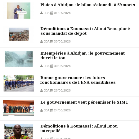
Pluies à Abidjan : le bilan s’alourdit à 59 morts
JDA
01/07/2026
Démolitions à Koumassi : Alloui Brou placé
sous mandat de dépôt
JDA
30/06/2026
Intempéries à Abidjan : le gouvernement
durcit le ton
JDA
30/06/2026
Bonne gouvernance : les futurs
fonctionnaires de l’ENA sensibilisés
JDA
26/06/2026
Le gouvernement veut pérenniser le SIMT
JDA
24/06/2026
Démolitions à Koumassi : Alloui Brou
interpellé
JDA
19/06/2026