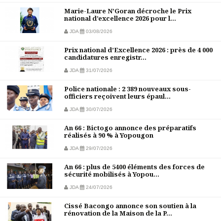
Marie-Laure N’Goran décroche le Prix
national d’excellence 2026 pour l...
JDA
03/08/2026
Prix national d’Excellence 2026 : près de 4 000
candidatures enregistr...
JDA
31/07/2026
Police nationale : 2 389 nouveaux sous-
officiers reçoivent leurs épaul...
JDA
30/07/2026
An 66 : Bictogo annonce des préparatifs
réalisés à 90 % à Yopougon
JDA
29/07/2026
An 66 : plus de 5400 éléments des forces de
sécurité mobilisés à Yopou...
JDA
24/07/2026
Cissé Bacongo annonce son soutien à la
rénovation de la Maison de la P...