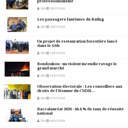
professionnalisme
JDA
18/07/2026
Les passagers fantômes du Bafing
JDA
16/07/2026
Un projet de restauration forestière lancé
dans le Gôh
JDA
14/07/2026
Bondoukou : un violent incendie ravage le
grand marché
JDA
13/07/2026
Observation électorale : Les conseillers aux
droits de l’Homme du CNDH...
JDA
07/07/2026
Baccalauréat 2026 : 40,6 % de taux de réussite
national
JDA
06/07/2026