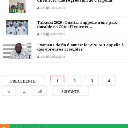
CEPE 2026: une régression de 0,82 point
JDA
01/06/2026
Tabaski 2026 : Ouattara appelle à une paix
durable en Côte d’Ivoire et...
JDA
28/05/2026
Examens de fin d'année: le SYNESCI appelle à
des épreuves crédibles
JDA
25/05/2026
1
2
3
4
PRECEDENTE
...
5
50
SUIVANTE