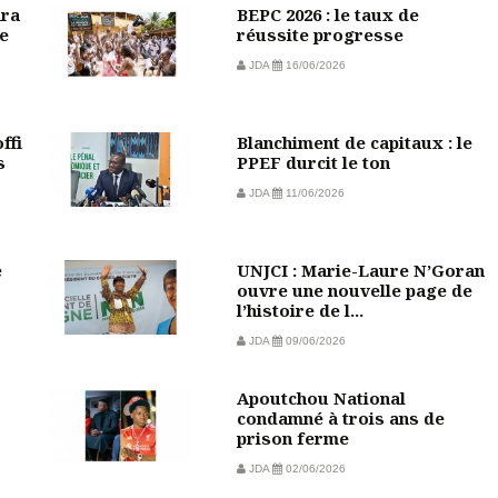
ara
BEPC 2026 : le taux de
e
réussite progresse
JDA
16/06/2026
ffi
Blanchiment de capitaux : le
s
PPEF durcit le ton
JDA
11/06/2026
e
UNJCI : Marie-Laure N’Goran
ouvre une nouvelle page de
l’histoire de l...
JDA
09/06/2026
Apoutchou National
condamné à trois ans de
prison ferme
JDA
02/06/2026