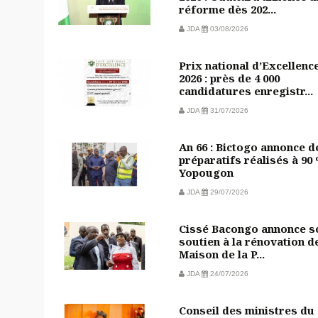
réforme dès 202...
JDA
03/08/2026
Prix national d’Excellenc
2026 : près de 4 000
candidatures enregistr...
JDA
31/07/2026
An 66 : Bictogo annonce d
préparatifs réalisés à 90
Yopougon
JDA
29/07/2026
Cissé Bacongo annonce s
soutien à la rénovation de
Maison de la P...
JDA
24/07/2026
Conseil des ministres du 