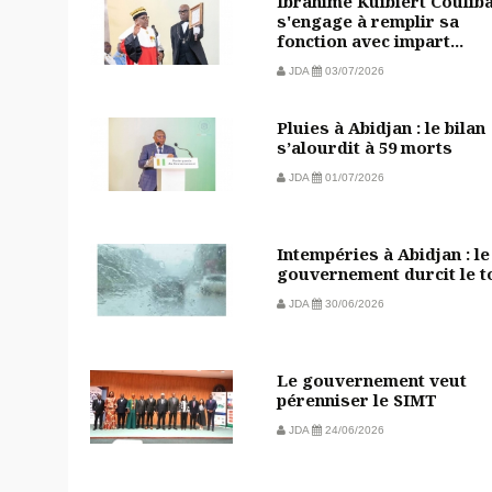
Ibrahime Kuibiert Coulib
s'engage à remplir sa
fonction avec impart...
JDA
03/07/2026
Pluies à Abidjan : le bilan
s’alourdit à 59 morts
JDA
01/07/2026
Intempéries à Abidjan : le
gouvernement durcit le t
JDA
30/06/2026
Le gouvernement veut
pérenniser le SIMT
JDA
24/06/2026