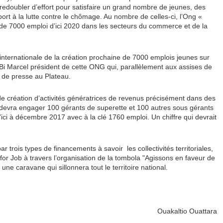
redoubler d’effort pour satisfaire un grand nombre de jeunes, des
rt à la lutte contre le chômage. Au nombre de celles-ci, l’Ong «
on de 7000 emploi d’ici 2020 dans les secteurs du commerce et de la
 internationale de la création prochaine de 7000 emplois jeunes sur
bé Bi Marcel président de cette ONG qui, parallèlement aux assises de
e de presse au Plateau.
n de création d’activités génératrices de revenus précisément dans des
, devra engager 100 gérants de superette et 100 autres sous gérants
’ici à décembre 2017 avec à la clé 1760 emploi. Un chiffre qui devrait
r trois types de financements à savoir les collectivités territoriales,
for Job à travers l’organisation de la tombola "Agissons en faveur de
ne caravane qui sillonnera tout le territoire national.
Ouakaltio Ouattara