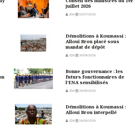
aly
Conseil des ministres du 1er
juillet 2026
JDA
02/07/2026
Démolitions à Koumassi :
Alloui Brou placé sous
mandat de dépôt
JDA
30/06/2026
Bonne gouvernance : les
on
futurs fonctionnaires de
l’ENA sensibilisés
JDA
26/06/2026
Démolitions à Koumassi :
Alloui Brou interpellé
JDA
19/06/2026