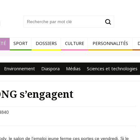
ÉTÉ
SPORT
DOSSIERS
CULTURE
PERSONNALITÉS
Environnement
Diaspora
Médias
Sciences et technologies
 ONG s’engagent
4840
dy, le salon de l’emploi jeune ferme ces portes ce vendredi. Si le