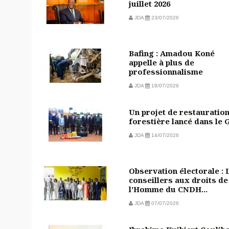
juillet 2026
JDA
23/07/2026
Bafing : Amadou Koné
appelle à plus de
professionnalisme
JDA
18/07/2026
Un projet de restauratio
forestière lancé dans le 
JDA
14/07/2026
Observation électorale : 
conseillers aux droits de
l’Homme du CNDH...
JDA
07/07/2026