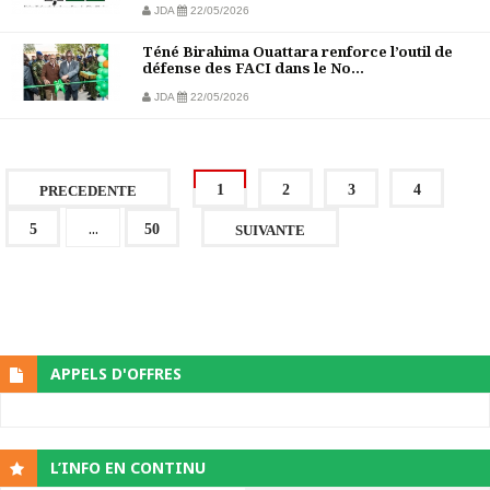
JDA
22/05/2026
Téné Birahima Ouattara renforce l’outil de
défense des FACI dans le No...
JDA
22/05/2026
1
2
3
4
PRECEDENTE
...
5
50
SUIVANTE
APPELS D'OFFRES
L’INFO EN CONTINU