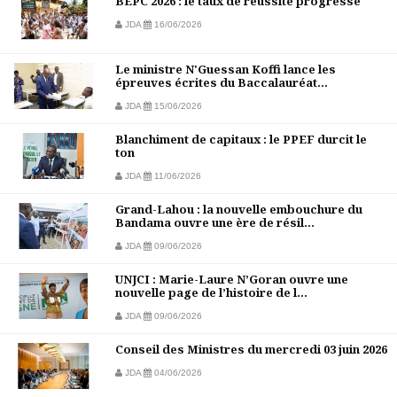
BEPC 2026 : le taux de réussite progresse
JDA
16/06/2026
Le ministre N'Guessan Koffi lance les
épreuves écrites du Baccalauréat...
JDA
15/06/2026
Blanchiment de capitaux : le PPEF durcit le
ton
JDA
11/06/2026
Grand-Lahou : la nouvelle embouchure du
Bandama ouvre une ère de résil...
JDA
09/06/2026
UNJCI : Marie-Laure N’Goran ouvre une
nouvelle page de l’histoire de l...
JDA
09/06/2026
Conseil des Ministres du mercredi 03 juin 2026
JDA
04/06/2026