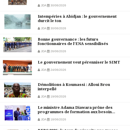
JDA
30/06/2026
Intempéries à Abidjan : le gouvernement
durcit le ton
JDA
30/06/2026
Bonne gouvernance : les futurs
fonctionnaires de l’ENA sensibilisés
JDA
26/06/2026
Le gouvernement veut pérenniser le SIMT
JDA
24/06/2026
Démolitions à Koumassi : Alloui Brou
interpellé
JDA
19/06/2026
Le ministre Adama Diawara prône des
programmes de formation aux besoin...
JDA
18/06/2026