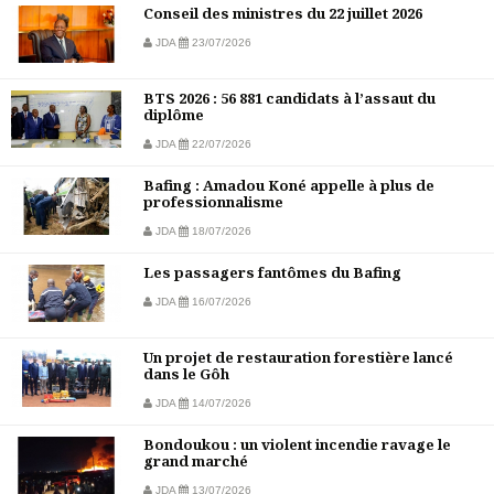
Conseil des ministres du 22 juillet 2026
JDA
23/07/2026
BTS 2026 : 56 881 candidats à l’assaut du
diplôme
JDA
22/07/2026
Bafing : Amadou Koné appelle à plus de
professionnalisme
JDA
18/07/2026
Les passagers fantômes du Bafing
JDA
16/07/2026
Un projet de restauration forestière lancé
dans le Gôh
JDA
14/07/2026
Bondoukou : un violent incendie ravage le
grand marché
JDA
13/07/2026