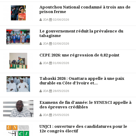
Apoutchou National condamné à trois ans de
prison ferme
JDA
02/06/2026
Le gouvernement réduit la prévalence du
tabagisme
JDA
02/06/2026
CEPE 2026: une régression de 0,82 point
JDA
01/06/2026
Tabaski 2026 : Ouattara appelle à une paix
durable en Côte d’Ivoire et...
JDA
28/05/2026
Examens de fin d'année: le SYNESCI appelle à
des épreuves crédibles
JDA
25/05/2026
UNJCI : ouverture des candidatures pour le
12e congrès électif